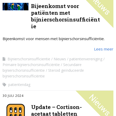
Bijeenkomst voor
patiënten met
bijnierschorsinsufficiënt
ie
Bijeenkomst voor mensen met bijnierschorsinsufficiëntie.
Lees meer
Bijnierschorsinsufficientie
Nieuws
patientenvereniging
Primaire bijnierschorsinsufficiëntie
Secundaire
bijnierschorsinsufficiëntie
Steroid geïnduceerde
bijnierschorsinsufficiëntie
patientendag
30 JULI 2024
Update – Cortison-
acetaat tabletten