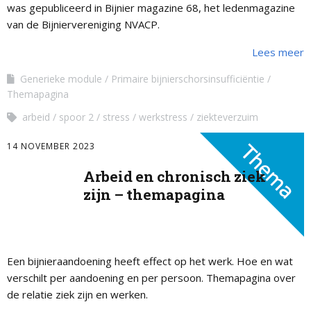
was gepubliceerd in Bijnier magazine 68, het ledenmagazine
van de Bijniervereniging NVACP.
Lees meer
Generieke module
Primaire bijnierschorsinsufficiëntie
Themapagina
arbeid
spoor 2
stress
werkstress
ziekteverzuim
14 NOVEMBER 2023
Arbeid en chronisch ziek
zijn – themapagina
Een bijnieraandoening heeft effect op het werk. Hoe en wat
verschilt per aandoening en per persoon. Themapagina over
de relatie ziek zijn en werken.