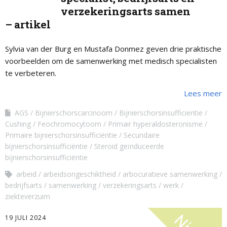
verzekeringsarts samen
– artikel
Sylvia van der Burg en Mustafa Donmez geven drie praktische
voorbeelden om de samenwerking met medisch specialisten
te verbeteren.
Lees meer
AGS
Bijnierschorscarcinoom
Bijnierschorsinsufficientie
Cushing
Feochromocytoom
Primair hyperaldosteronisme
Primaire bijnierschorsinsufficiëntie
Secundaire
bijnierschorsinsufficiëntie
Steroid geïnduceerde
bijnierschorsinsufficiëntie
arbeid
arbeidsongeschiktheid
arbocuratieve samenwerking
bedrijfsarts
samenwerking
verzekeringsarts
werk
ziekteverzuim
19 JULI 2024