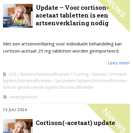
Update – Voor cortison-
acetaat tabletten is een
artsenverklaring nodig
Met een artsenverklaring voor individuele behandeling kan
cortison-acetaat 25 mg tabletten worden geïmporteerd.
Lees meer
AGS
Bijnierschorsinsufficientie
Cushing
Nieuws
Primaire
bijnierschorsinsufficiëntie
Secundaire bijnierschorsinsufficiëntie
Steroid geïnduceerde bijnierschorsinsufficiëntie
medicijntekort
15 JULI 2024
Cortison(-acetaat) update