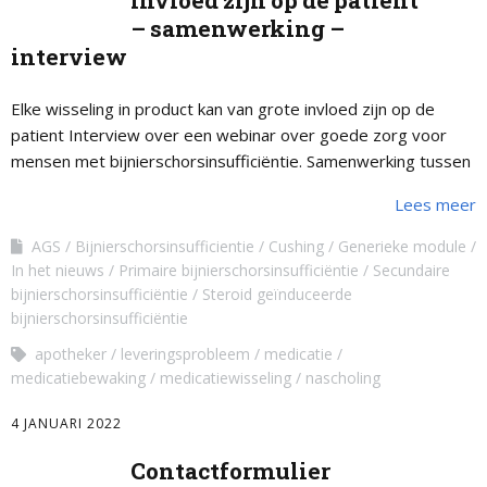
invloed zijn op de patient
– samenwerking –
interview
Elke wisseling in product kan van grote invloed zijn op de
patient Interview over een webinar over goede zorg voor
mensen met bijnierschorsinsufficiëntie. Samenwerking tussen
een internist-endocrinoloog, apotheker en coördinator …
Lees meer
AGS
Bijnierschorsinsufficientie
Cushing
Generieke module
In het nieuws
Primaire bijnierschorsinsufficiëntie
Secundaire
bijnierschorsinsufficiëntie
Steroid geïnduceerde
bijnierschorsinsufficiëntie
apotheker
leveringsprobleem
medicatie
medicatiebewaking
medicatiewisseling
nascholing
4 JANUARI 2022
Contactformulier