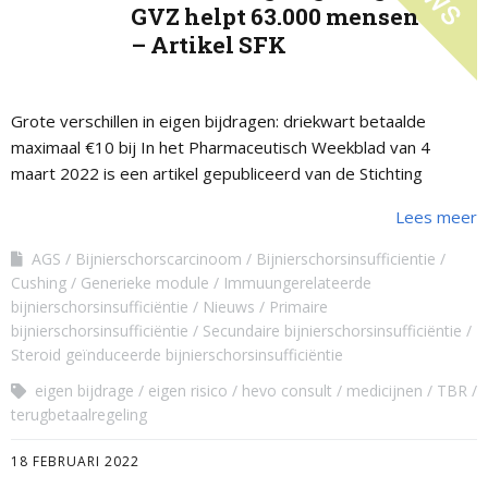
GVZ helpt 63.000 mensen
– Artikel SFK
Grote verschillen in eigen bijdragen: driekwart betaalde
maximaal €10 bij In het Pharmaceutisch Weekblad van 4
maart 2022 is een artikel gepubliceerd van de Stichting
Farmaceutische Kengetallen. Deze stichting heeft …
Lees meer
AGS
Bijnierschorscarcinoom
Bijnierschorsinsufficientie
Cushing
Generieke module
Immuungerelateerde
bijnierschorsinsufficiëntie
Nieuws
Primaire
bijnierschorsinsufficiëntie
Secundaire bijnierschorsinsufficiëntie
Steroid geïnduceerde bijnierschorsinsufficiëntie
eigen bijdrage
eigen risico
hevo consult
medicijnen
TBR
terugbetaalregeling
18 FEBRUARI 2022