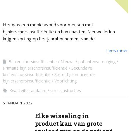
Het was een mooie avond voor mensen met
bijnierschorsinsufficiëntie en hun naasten. Nieuwe leden
krijgen korting op het jaarabonnement van de
Bijniervereniging NVACP.
Lees meer
Bijnierschorsinsufficientie
Nieuws
patientenvereniging
Primaire bijnierschorsinsufficiëntie
Secundaire
bijnierschorsinsufficiëntie
Steroid geïnduceerde
bijnierschorsinsufficiëntie
Voorlichting
Kwaliteitsstandaard
stressinstructies
5 JANUARI 2022
Elke wisseling in
product kan van grote