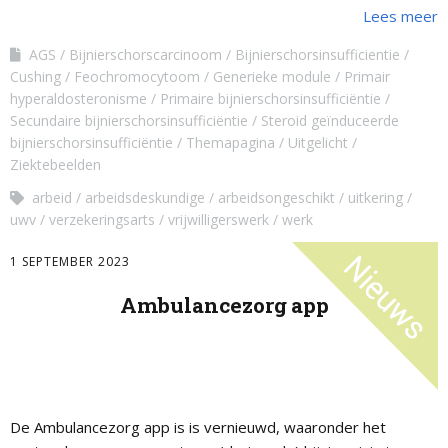
Lees meer
AGS
Bijnierschorscarcinoom
Bijnierschorsinsufficientie
Cushing
Feochromocytoom
Generieke module
Primair
hyperaldosteronisme
Primaire bijnierschorsinsufficiëntie
Secundaire bijnierschorsinsufficiëntie
Steroid geïnduceerde
bijnierschorsinsufficiëntie
Themapagina
Uitgelicht
Ziektebeelden
arbeid
arbeidsdeskundige
arbeidsongeschikt
uitkering
uwv
verzekeringsarts
vrijwilligerswerk
werk
1 SEPTEMBER 2023
Ambulancezorg app
De Ambulancezorg app is is vernieuwd, waaronder het