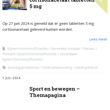
5 mg
Op 27 juni 2024 is gemeld dat er geen tabletten 5 mg
cortisonacetaat geleverd kunnen worden.
Lees meer
Bijnierschorsinsufficientie
Generieke module
Nieuws
Primaire bijnierschorsinsufficiëntie
Secundaire
bijnierschorsinsufficiëntie
leveringsproblemen
medicatiewisseling
medicijntekort
1 JULI 2024
Sport en bewegen –
Themapagina