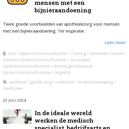
mensen met een
bijnieraandoening
Twee goede voorbeelden van apotheekzorg voor mensen
met een bijnieraandoening. Ter inspiratie.
Lees meer
AGS
Bijnierschorsinsufficientie
Cushing
Generieke module
Primaire bijnierschorsinsufficiëntie
Secundaire
bijnierschorsinsufficiëntie
Steroid geïnduceerde
bijnierschorsinsufficiëntie
Uitgelicht
apotheek
goede zorg
medicatie
medicatiebewaking
medicijnen
25 JULI 2024
In de ideale wereld
werken de medisch
specialist, bedrijfsarts en