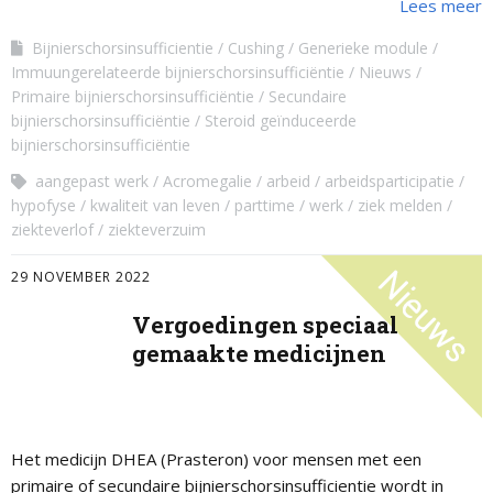
Lees meer
Bijnierschorsinsufficientie
Cushing
Generieke module
Immuungerelateerde bijnierschorsinsufficiëntie
Nieuws
Primaire bijnierschorsinsufficiëntie
Secundaire
bijnierschorsinsufficiëntie
Steroid geïnduceerde
bijnierschorsinsufficiëntie
aangepast werk
Acromegalie
arbeid
arbeidsparticipatie
hypofyse
kwaliteit van leven
parttime
werk
ziek melden
ziekteverlof
ziekteverzuim
29 NOVEMBER 2022
Vergoedingen speciaal
gemaakte medicijnen
Het medicijn DHEA (Prasteron) voor mensen met een
primaire of secundaire bijnierschorsinsufficientie wordt in