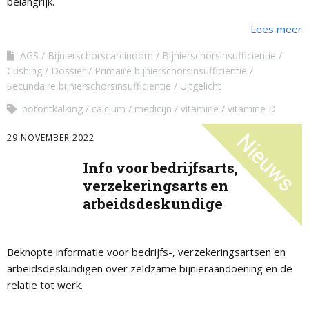
belangrijk.
Lees meer
AGS
Bijnierschorscarcinoom
Bijnierschorsinsufficientie
Cushing
Dossier
Primaire bijnierschorsinsufficiëntie
Secundaire bijnierschorsinsufficiëntie
Uitgelicht
botontkalking
calcium
medicijn
vitamine
vitamine D
29 NOVEMBER 2022
Info voor bedrijfsarts,
verzekeringsarts en
arbeidsdeskundige
Beknopte informatie voor bedrijfs-, verzekeringsartsen en
arbeidsdeskundigen over zeldzame bijnieraandoening en de
relatie tot werk.