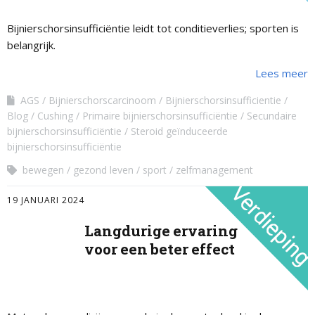
Bijnierschorsinsufficiëntie leidt tot conditieverlies; sporten is
belangrijk.
Lees meer
AGS
Bijnierschorscarcinoom
Bijnierschorsinsufficientie
Blog
Cushing
Primaire bijnierschorsinsufficiëntie
Secundaire
bijnierschorsinsufficiëntie
Steroid geïnduceerde
bijnierschorsinsufficiëntie
bewegen
gezond leven
sport
zelfmanagement
19 JANUARI 2024
Langdurige ervaring
voor een beter effect