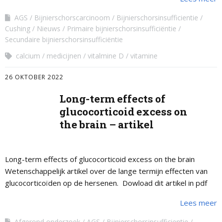
AGS
Bijnierschorscarcinoom
Bijnierschorsinsufficientie
Cushing
Nieuws
Primaire bijnierschorsinsufficiëntie
Secundaire bijnierschorsinsufficiëntie
calcium
medicijnen
vitalmine D
vitamine
26 OKTOBER 2022
Long-term effects of
glucocorticoid excess on
the brain – artikel
Long-term effects of glucocorticoid excess on the brain
Wetenschappelijk artikel over de lange termijn effecten van
glucocorticoïden op de hersenen. Dowload dit artikel in pdf
Lees meer
Afgerond onderzoek
AGS
Bijnierschorsinsufficientie