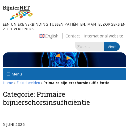
EEN UNIEKE VERBINDING TUSSEN PATIËNTEN, MANTELZORGERS EN
ZORGVERLENERS!
English
Contact
International website
Menu
Home
»
Ziektebeelden
»
Primaire bijnierschorsinsufficiëntie
Categorie:
Primaire
bijnierschorsinsufficiëntie
5 JUNI 2026