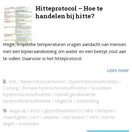
Hitteprotocol – Hoe te
handelen bij hitte?
Hoge, tropische temperaturen vragen aandacht van mensen
met een bijnieraandoening om water en een beetje zout aan
te vullen. Daarvoor is het hitteprotocol.
Lees meer
AGS
Bijnierschorscarcinoom
Bijnierschorsinsufficientie
Cushing
Primaire bijnierschorsinsufficiëntie
Secundaire
bijnierschorsinsufficiëntie
Steroid geïnduceerde
bijnierschorsinsufficiëntie
Uitgelicht
Voorlichting
dagje-uit
dorst
gezondheidsrisico's
hitte
hitteplan
maatregelen
rivm
vakantie
veel zweten
VWS
warme
dagen
zoutverlies