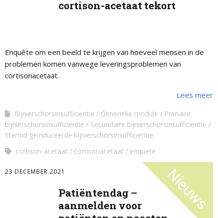
cortison-acetaat tekort
Enquête om een beeld te krijgen van hoeveel mensen in de
problemen komen vanwege leveringsproblemen van
cortisonacetaat.
Lees meer
Bijnierschorsinsufficientie
Generieke module
Primaire
bijnierschorsinsufficiëntie
Secundaire bijnierschorsinsufficiëntie
Steroid geïnduceerde bijnierschorsinsufficiëntie
cortison-acetaat
cortisonacetaat
enquete
23 DECEMBER 2021
Patiëntendag –
aanmelden voor