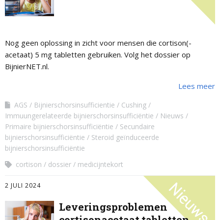
Nog geen oplossing in zicht voor mensen die cortison(-
acetaat) 5 mg tabletten gebruiken. Volg het dossier op
BijnierNET.nl.
Lees meer
AGS
Bijnierschorsinsufficientie
Cushing
Immuungerelateerde bijnierschorsinsufficiëntie
Nieuws
Primaire bijnierschorsinsufficiëntie
Secundaire
bijnierschorsinsufficiëntie
Steroid geïnduceerde
bijnierschorsinsufficiëntie
cortison
dossier
medicijntekort
2 JULI 2024
Leveringsproblemen
cortisonacetaat tabletten