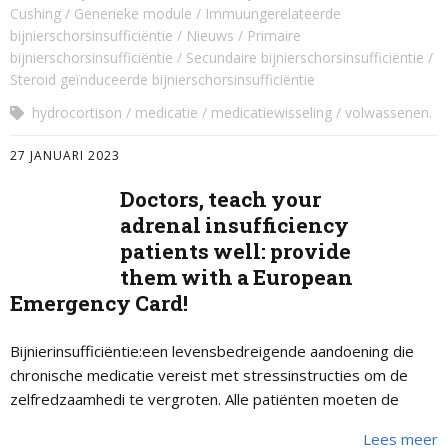
Cushing
Generieke module
Immuungerelateerde
bijnierschorsinsufficiëntie
Nieuws
Primaire
bijnierschorsinsufficiëntie
Secundaire bijnierschorsinsufficiëntie
Steroid geïnduceerde bijnierschorsinsufficiëntie
hydrocortison
medicatie
medicatiewisseling
volwassenen.
27 JANUARI 2023
Doctors, teach your
adrenal insufficiency
patients well: provide
them with a European
Emergency Card!
Bijnierinsufficiëntie:een levensbedreigende aandoening die
chronische medicatie vereist met stressinstructies om de
zelfredzaamhedi te vergroten. Alle patiënten moeten de
Europese noodkaart bij zich dragen.
Lees meer