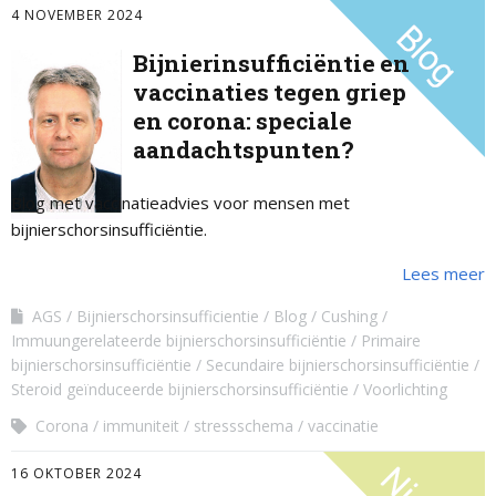
4 NOVEMBER 2024
Bijnierinsufficiëntie en
vaccinaties tegen griep
en corona: speciale
aandachtspunten?
Blog met vaccinatieadvies voor mensen met
bijnierschorsinsufficiëntie.
Lees meer
AGS
Bijnierschorsinsufficientie
Blog
Cushing
Immuungerelateerde bijnierschorsinsufficiëntie
Primaire
bijnierschorsinsufficiëntie
Secundaire bijnierschorsinsufficiëntie
Steroid geïnduceerde bijnierschorsinsufficiëntie
Voorlichting
Corona
immuniteit
stressschema
vaccinatie
16 OKTOBER 2024