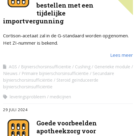
bestellen met een
tijdelijke
importvergunning
Cortison-acetaat zal in de G-standaard worden opgenomen.
Het ZI-nummer is bekend.
Lees meer
AGS
Bijnierschorsinsufficientie
Cushing
Generieke module
Nieuws
Primaire bijnierschorsinsufficiëntie
Secundaire
bijnierschorsinsufficiëntie
Steroid geïnduceerde
bijnierschorsinsufficiëntie
leveringsprobleem
medicijnen
29 JULI 2024
Goede voorbeelden
apotheekzorg voor