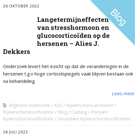
26 OKTOBER 2022
Langetermijneffecten
van stresshormoon en
glucocorticoïden op de
hersenen – Alies J.
Dekkers
Onderzoek levert het inzicht op dat de veranderingen in de
hersenen t.g.v hoge cortisolspiegels vaak blijven bestaan ook
na behandeling.
Lees meer
Afgerond onderzoek
AGS
Bijnierschorscarcinoom
Bijnierschorsinsufficientie
Blog
Cushing
Primaire
bijnierschorsinsufficiëntie
Secundaire bijnierschorsinsufficiëntie
28 JULI 2022