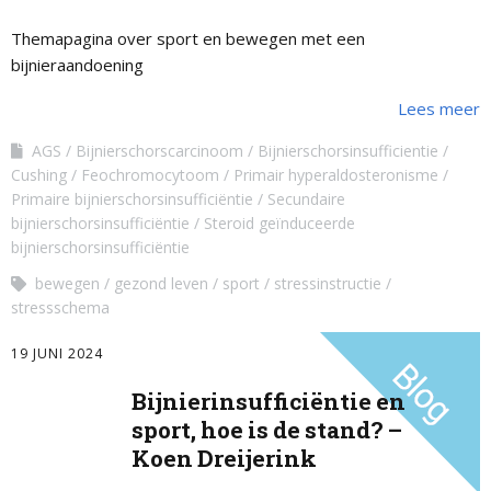
Themapagina over sport en bewegen met een
bijnieraandoening
Lees meer
AGS
Bijnierschorscarcinoom
Bijnierschorsinsufficientie
Cushing
Feochromocytoom
Primair hyperaldosteronisme
Primaire bijnierschorsinsufficiëntie
Secundaire
bijnierschorsinsufficiëntie
Steroid geïnduceerde
bijnierschorsinsufficiëntie
bewegen
gezond leven
sport
stressinstructie
stressschema
19 JUNI 2024
Bijnierinsufficiëntie en
sport, hoe is de stand? –
Koen Dreijerink