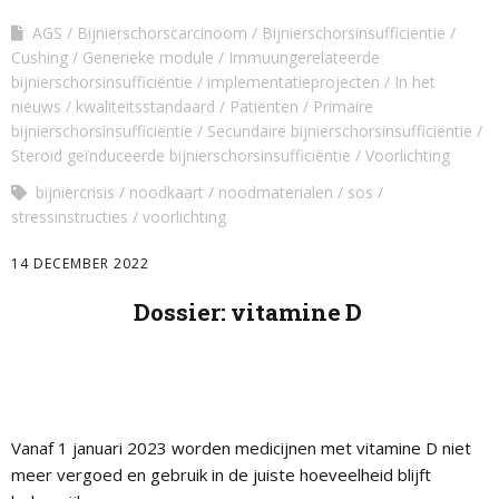
AGS
Bijnierschorscarcinoom
Bijnierschorsinsufficientie
Cushing
Generieke module
Immuungerelateerde
bijnierschorsinsufficiëntie
implementatieprojecten
In het
nieuws
kwaliteitsstandaard
Patiënten
Primaire
bijnierschorsinsufficiëntie
Secundaire bijnierschorsinsufficiëntie
Steroid geïnduceerde bijnierschorsinsufficiëntie
Voorlichting
bijniercrisis
noodkaart
noodmaterialen
sos
stressinstructies
voorlichting
14 DECEMBER 2022
Dossier: vitamine D
Vanaf 1 januari 2023 worden medicijnen met vitamine D niet
meer vergoed en gebruik in de juiste hoeveelheid blijft