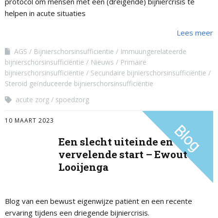
protocol om mensen met een (dreigende) bijniercrisis te
helpen in acute situaties
Lees meer
AGS
Bijnierschorsinsufficientie
Immuungerelateerde
bijnierschorsinsufficiëntie
Nieuws
Primaire
bijnierschorsinsufficiëntie
Secundaire bijnierschorsinsufficiëntie
Steroid geïnduceerde bijnierschorsinsufficiëntie
acute zorg
spoedzorg
10 MAART 2023
Een slecht uiteinde en
vervelende start – Ewout
Looijenga
Blog van een bewust eigenwijze patiënt en een recente
ervaring tijdens een driegende bijniercrisis.