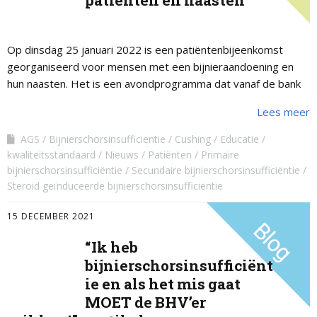
patiënten en naasten
Op dinsdag 25 januari 2022 is een patiëntenbijeenkomst
georganiseerd voor mensen met een bijnieraandoening en
hun naasten. Het is een avondprogramma dat vanaf de bank
thuis te volgen is tussen …
Lees meer
AGS
Bijnierschorsinsufficientie
Cushing
Educatie
kwaliteitsstandaard
Nieuws
Patiënten
Primaire
bijnierschorsinsufficiëntie
Secundaire bijnierschorsinsufficiëntie
Steroid geïnduceerde bijnierschorsinsufficiëntie
15 DECEMBER 2021
“Ik heb
bijnierschorsinsufficiënt
ie en als het mis gaat
MOET de BHV’er