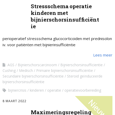
Stressschema operatie
kinderen met
bijnierschorsinsufficiënt
ie
perioperatief stressschema glucocorticoiden met prednisolon
iv. voor patiënten met bijnierinsufficiëntie
Lees meer
AGS
Bijnierschorscarcinoom
Bijnierschorsinsufficientie
Cushing
Medisch
Primaire bijnierschorsinsufficiëntie
Secundaire bijnierschorsinsufficiëntie
Steroid geïnduceerde
bijnierschorsinsufficiëntie
bijniercrisis
kinderen
operatie
operatievoorbereiding
8 MAART 2022
Maximeringsregeling