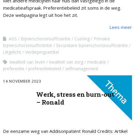
Met andere medicijnen naar huis dan vastgelegd in de
medicatieafspraak. Preferentiebeleid zit soms in de weg.
Deze webpagina legt uit hoe het zit.
Lees meer
AGS
Bijnierschorsinsufficientie
Cushing
Primaire
bijnierschorsinsufficiëntie
Secundaire bijnierschorsinsufficiëntie
Uitgelicht
Verdiepingsartikel
kwaliteit van leven
kwaliteit van zorg
medicatie
preferentie
preferentiebeleid
zelfmanagement
14 NOVEMBER 2023
Werk, stress en burn-out
– Ronald
De eenzame weg van Addisonpatiënt Ronald Credits: Artikel