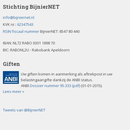
Stichting BijnierNET
info@bijniernet.nl
KVK nr.:
62347543
RSIN fiscaal nummer
BijnierNET: 8547 80 440
IBAN:
NL72 RABO 0301 1898 70
BIC: RABONL2U - Rabobank Apeldoorn
Giften
Uw giften komen in aanmerking als aftrekpost in uw
belastingaangifte dankzij de ANBI status.
ANBI
Dossier nummer 95.333 (pdf)
(01-01-2015).
Lees meer »
Tweets van @BijnierNET