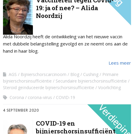
Vaccineren tegen Covid-
19: ja of nee? – Alida
Noordzij
Alida Noordzij heeft de ontwikkeling van het nieuwe vaccin
met dubbele belangstelling gevolgd en ze neemt ons aan de
hand in haar blog.
Lees meer
AGS
Bijnierschorscarcinoom
Blog
Cushing
Primaire
bijnierschorsinsufficiëntie
Secundaire bijnierschorsinsufficiëntie
Steroid geïnduceerde bijnierschorsinsufficiëntie
Voorlichting
Corona
corona-virus
COVID-19
4 SEPTEMBER 2020
COVID-19 en
bijnierschorsinsufficiënt