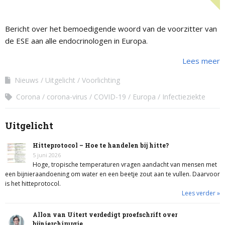
Bericht over het bemoedigende woord van de voorzitter van
de ESE aan alle endocrinologen in Europa.
Lees meer
Nieuws
Uitgelicht
Voorlichting
Corona
corona-virus
COVID-19
Europa
Infectieziekte
Uitgelicht
Hitteprotocol – Hoe te handelen bij hitte?
5 juni 2026
Hoge, tropische temperaturen vragen aandacht van mensen met
een bijnieraandoening om water en een beetje zout aan te vullen. Daarvoor
is het hitteprotocol.
Lees verder »
Allon van Uitert verdedigt proefschrift over
bijnierchirurgie