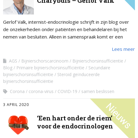
Charybdis – Gerlof Valk
Gerlof Valk, internist-endocrinologie schrijft in zijn blog over
de onzekerheden onder patiënten en behandelaren bij het
nemen van besluiten. Alleen in samenspraak komt er een
goed advies.
Lees meer
AGS
Bijnierschorscarcinoom
Bijnierschorsinsufficientie
Blog
Primaire bijnierschorsinsufficiëntie
Secundaire
bijnierschorsinsufficiëntie
Steroid geïnduceerde
bijnierschorsinsufficiëntie
Corona
corona-virus
COVID-19
samen beslissen
3 APRIL 2020
‘Een hart onder de riem’
voor de endocrinologen