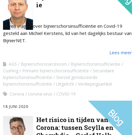
ie
Zeven vragen over bijnierschorsinsufficiëntie en Covid-19
gesteld aan Michiel Kerstens, lid van het dagelijks bestuur van
BijnierNET.
Lees meer
AGS
Bijnierschorscarcinoom
Bijnierschorsinsufficientie
Cushing
Primaire bijnierschorsinsufficiëntie
Secundaire
bijnierschorsinsufficiëntie
Steroid geïnduceerde
bijnierschorsinsufficiëntie
Uitgelicht
Verdiepingsartikel
Corona
corona-virus
COVID-19
18 JUNI 2020
Het risico in tijden van
Corona: tussen Scylla en