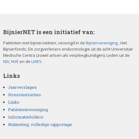
BijnierNET is een initiatief van:
Patiënten met bijnierziekten, verenigd in de
Bijniervereniging
; Het
Bijnierfonds; De zorgverleners endocrinologie uit de acht Universitair
Medische Centra (zowel artsen als verpleegkundigen); Leden uit de
NIV
,
NVE
en de
LWEV
.
Links
Jaarverslagen
Stressinstructies
Links
Patiëntenvereniging
Informatiefolders
Nulmeting, volledige rapportage