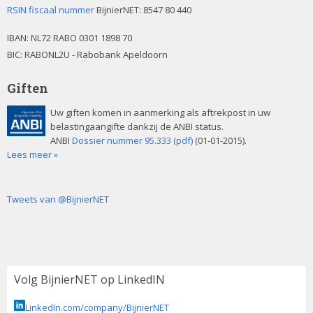
RSIN fiscaal nummer
BijnierNET: 8547 80 440
IBAN:
NL72 RABO 0301 1898 70
BIC: RABONL2U - Rabobank Apeldoorn
Giften
Uw giften komen in aanmerking als aftrekpost in uw
belastingaangifte dankzij de ANBI status.
ANBI
Dossier nummer 95.333 (pdf)
(01-01-2015).
Lees meer »
Tweets van @BijnierNET
Volg BijnierNET op LinkedIN
LinkedIn.com/company/BijnierNET