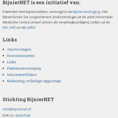
BijnierNET is een initiatief van:
Patiënten met bijnierziekten, verenigd in de
Bijniervereniging
; Het
Bijnierfonds; De zorgverleners endocrinologie uit de acht Universitair
Medische Centra (zowel artsen als verpleegkundigen); Leden uit de
NIV
,
NVE
en de
LWEV
.
Links
Jaarverslagen
Stressinstructies
Links
Patiëntenvereniging
Informatiefolders
Nulmeting, volledige rapportage
Stichting BijnierNET
info@bijniernet.nl
KVK nr.:
62347543