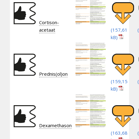
Cortison-
acetaat
Prednis(ol)on
Dexamethason