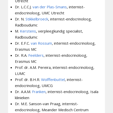
Utrecht
Dr. L.C.C.J.
van der Plas-Smans
, internist-
endocrinoloog, UMC Utrecht
Dr. N.
Stikkelbroeck
, internist-endocrinoloog,
Radboudumc
M.
Kerstens
, verpleegkundig specialist,
Radboudumc
Dr. E.F.C.
van Rossum
, internist-endocrinoloog,
Erasmus MC
Dr. R.A.
Feelders
, internist-endocrinoloog,
Erasmus MC
Prof. dr. A.M. Pereira, internist-endocrinoloog,
LUMC
Prof. dr. B.H.R.
Wolffenbuttel
, internist-
endocrinoloog, UMCG
Dr. A.A.M.
Franken
, internist-endocrinoloog, Isala
klinieken
Dr. M.E. Sanson-van Praag, internist-
endocrinoloog, Meander Medisch Centrum