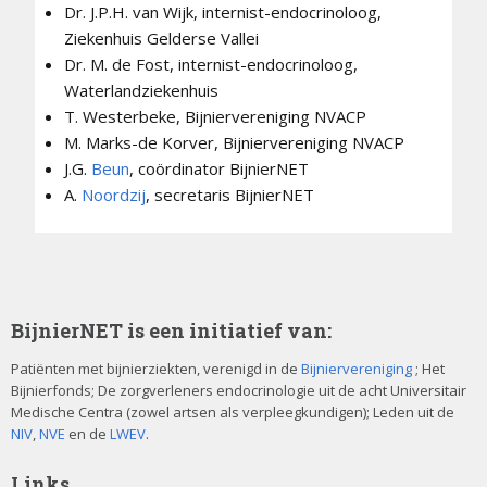
Dr. J.P.H. van Wijk, internist-endocrinoloog,
Ziekenhuis Gelderse Vallei
Dr. M. de Fost, internist-endocrinoloog,
Waterlandziekenhuis
T. Westerbeke, Bijniervereniging NVACP
M. Marks-de Korver, Bijniervereniging NVACP
J.G.
Beun
, coördinator BijnierNET
A.
Noordzij
, secretaris BijnierNET
BijnierNET is een initiatief van:
Patiënten met bijnierziekten, verenigd in de
Bijniervereniging
; Het
Bijnierfonds; De zorgverleners endocrinologie uit de acht Universitair
Medische Centra (zowel artsen als verpleegkundigen); Leden uit de
NIV
,
NVE
en de
LWEV
.
Links