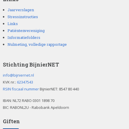
e
g
Jaarverslagen
t
Stressinstructies
e
Links
l
Patiëntenvereniging
a
Informatiefolders
t
e
Nulmeting, volledige rapportage
n
.
Stichting BijnierNET
info@bijniernet.nl
KVK nr.:
62347543
RSIN fiscaal nummer
BijnierNET: 8547 80 440
IBAN:
NL72 RABO 0301 1898 70
BIC: RABONL2U - Rabobank Apeldoorn
Giften