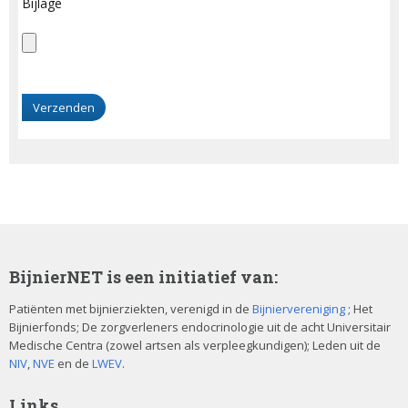
Bijlage
G
e
l
i
e
v
e
d
i
t
BijnierNET is een initiatief van:
v
e
Patiënten met bijnierziekten, verenigd in de
Bijniervereniging
; Het
Bijnierfonds; De zorgverleners endocrinologie uit de acht Universitair
l
Medische Centra (zowel artsen als verpleegkundigen); Leden uit de
d
NIV
,
NVE
en de
LWEV
.
l
e
Links