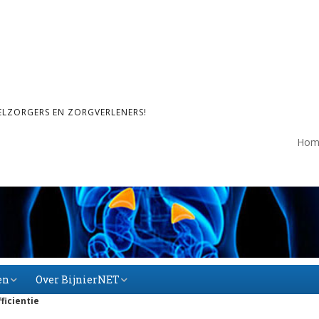
ELZORGERS EN ZORGVERLENERS!
Hom
en
Over BijnierNET
ficientie
Over BijnierNET