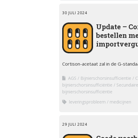
30 JULI 2024
Update – Cor
bestellen me
importverg
Cortison-acetaat zal in de G-stan
AGS
Bijnierschorsinsufficientie
C
bijnierschorsinsufficiëntie
Secundaire 
bijnierschorsinsufficiëntie
leveringsprobleem
medicijnen
29 JULI 2024