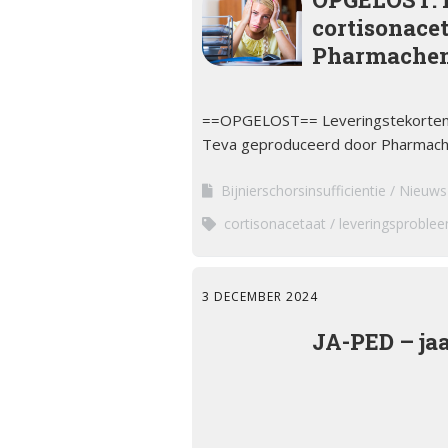
cortisonace
Pharmache
==OPGELOST== Leveringstekorten co
Teva geproduceerd door Pharmach
Bijnierschorsinsufficientie
Nieuws
cortisonacetaat
leveringsproble
3 DECEMBER 2024
JA-PED – ja