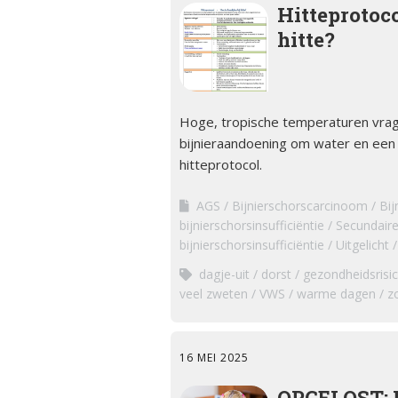
Kwalitei
Hitteprotoco
Bijniera
hitte?
Mini-doc
Stressins
voorkom
Hoge, tropische temperaturen vra
bijniercri
bijnieraandoening om water en een b
hitteprotocol.
Thesauru
Bijniera
AGS
Bijnierschorscarcinoom
Bij
bijnierschorsinsufficiëntie
Secundaire 
bijnierschorsinsufficiëntie
Uitgelicht
dagje-uit
dorst
gezondheidsrisic
veel zweten
VWS
warme dagen
z
16 MEI 2025
OPGELOST: 