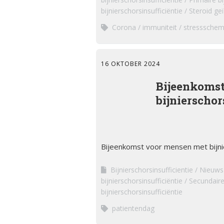
bijnierschorsinsufficiëntie
Steroid geï
Corona
immuniteit
stresssche
16 OKTOBER 2024
Bijeenkomst
bijnierschor
Bijeenkomst voor mensen met bijnie
Bijnierschorsinsufficientie
Nieuws
bijnierschorsinsufficiëntie
Secundaire 
bijnierschorsinsufficiëntie
patientendag