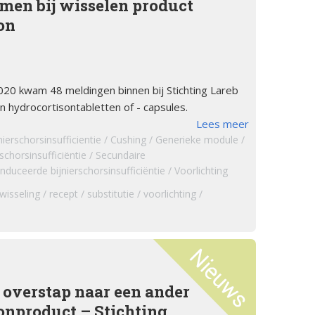
emen bij wisselen product
on
20 kwam 48 meldingen binnen bij Stichting Lareb
en hydrocortisontabletten of - capsules.
Lees meer
nierschorsinsufficientie
Cushing
Generieke module
rschorsinsufficiëntie
Secundaire
nduceerde bijnierschorsinsufficiëntie
Voorlichting
wisseling
recept
substitutie
voorlichting
 overstap naar een ander
onproduct – Stichting