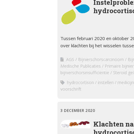
Instelprobl
hydrocortis
Tussen februari 2020 en oktober 20
over klachten bij het wisselen tuss
AGS
Bijnierschorscarcinoom
Bij
Medische Publicaties
Primaire bijnie
bijnierschorsinsufficiëntie
Steroid geï
hydrocortison
instellen
medicijn
voorschrift
3 DECEMBER 2020
Klachten na
hydrocortis