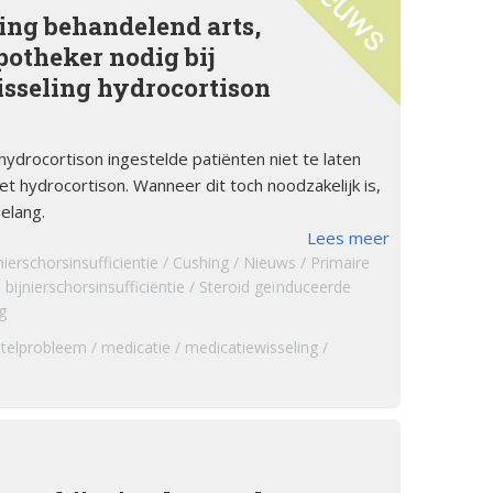
ng behandelend arts,
potheker nodig bij
sseling hydrocortison
ydrocortison ingestelde patiënten niet te laten
t hydrocortison. Wanneer dit toch noodzakelijk is,
belang.
Lees meer
nierschorsinsufficientie
Cushing
Nieuws
Primaire
bijnierschorsinsufficiëntie
Steroid geïnduceerde
g
stelprobleem
medicatie
medicatiewisseling