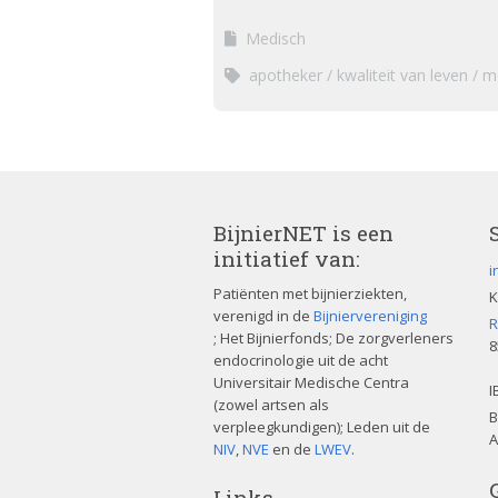
Medisch
apotheker
kwaliteit van leven
m
BijnierNET is een
initiatief van:
i
Patiënten met bijnierziekten,
K
verenigd in de
Bijniervereniging
R
; Het Bijnierfonds; De zorgverleners
8
endocrinologie uit de acht
Universitair Medische Centra
I
(zowel artsen als
B
verpleegkundigen); Leden uit de
A
NIV
,
NVE
en de
LWEV
.
Links