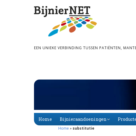
EEN UNIEKE VERBINDING TUSSEN PATIËNTEN, MANT
Home
Bijnieraandoeningen
Product
Home
»
substitutie
Bijnier­schors­­insuf­­fi­
Primaire
Alfabet