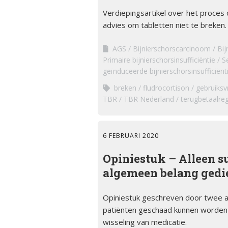
Verdiepingsartikel over het proce
advies om tabletten niet te breken.
AGS
Bijnierschorscarcinoom
Bij
Primaire bijnierschorsinsufficiëntie
S
geïnduceerde bijnierschorsinsufficiënt
breken
fludrocortison
gebruiksvr
TBR
TBR Nederland
terugbetaalreg
6 FEBRUARI 2020
Opiniestuk – Alleen su
algemeen belang gedie
Opiniestuk geschreven door twee a
patiënten geschaad kunnen worden t.
wisseling van medicatie.