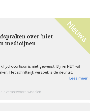
orsinsufficië
s
English
re
pp
Bestuursleden
orsinsufficië
Fondsen en sponsoren
fspraken over ‘niet
eïnduceerde
an medicijnen
orsinsufficië
Jaarverslagen
sverhalen
Veelgestelde vragen
erapie en de
k hydrocortison is niet gewenst. BijnierNET wil
ts Arbeid en
en. Het schriftelijk verzoek is de deur uit.
Lees meer
cs
ie
Verantwoord wisselen
iebrochure