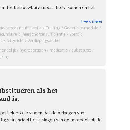
s om tot betrouwbare medicatie te komen en het
Lees meer
nierschorsinsufficientie
Cushing
Generieke module
ecundaire bijnierschorsinsufficiëntie
Steroid
ie
Uitgelicht
Verdiepingsartikel
iendelijk
hydrocortison
medicatie
substitutie
eling
bstitueren als het
nd is.
pothekers die vinden dat de belangen van
g.v financieel beslissingen van de apotheek bij de