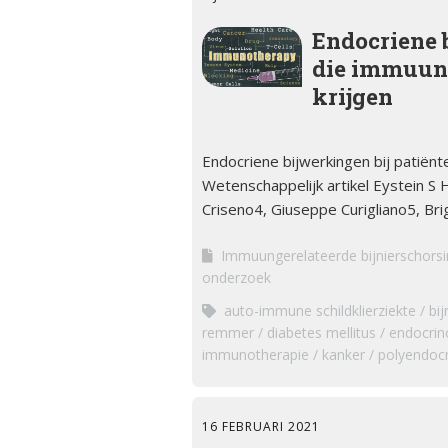
Kwalitei
Bijniera
Endocriene 
die immuun
Mini-doc
krijgen
Stressins
voorkom
bijniercri
Endocriene bijwerkingen bij patiën
Wetenschappelijk artikel Eystein S 
Thesauru
Criseno4, Giuseppe Curigliano5, Brig
Bijniera
Higham8, Isabella Lupi9, …
Immuungerelateerde bijnierschorsin
onderzoek
auto-immune schildklierziekte
bij
remmer
diabetes mellitus
endocrin
immunotherapie
kanker
polyendocr
16 FEBRUARI 2021