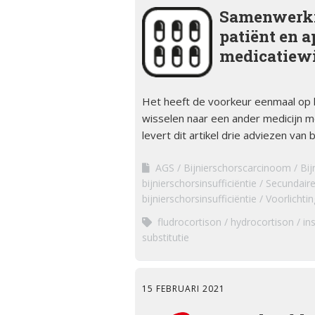
Samenwerki
patiënt en a
medicatiewi
Het heeft de voorkeur eenmaal op h
wisselen naar een ander medicijn me
levert dit artikel drie adviezen van 
AGS
Bijnierschorscarcinoom
Bij
bijnierschorsinsufficiëntie
Secundaire 
bijnierschorsinsufficiëntie
Voorlichtin
fludrocortison
hydrocortison
in
substitutie
15 FEBRUARI 2021