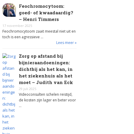
Feochromocytoom:
goed- of kwaadaardig?
– Henri Timmers
17 november 2025
Feochromocytoom zaait meestal niet uit en
toch is een agressieve …
Lees meer »
Zorg op afstand bij
bijnieraandoeningen:
dichtbij als het kan, in
het ziekenhuis als het
moet – Judith van Eck
29 juli 2025
Videoconsulten schelen reistijd,
de kosten zijn lager en beter voor
…