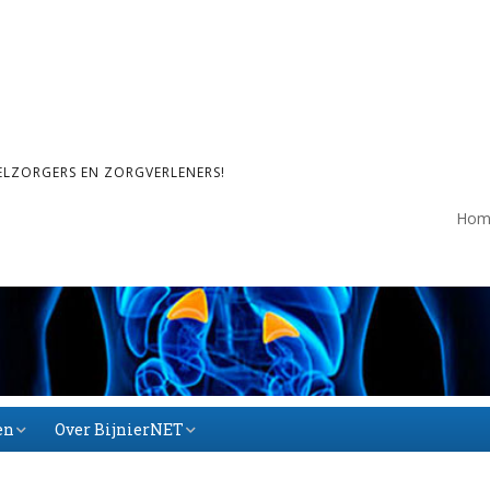
ELZORGERS EN ZORGVERLENERS!
Hom
en
Over BijnierNET
Over BijnierNET