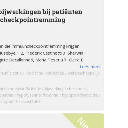
tsstandaard
andoeningen
bijwerkingen bij patiënten
checkpointremming
u’s
tructies ter
ing van een
sis
ten die immuuncheckpointremming krijgen
Husebye 1,2, Frederik Castinetti 3, Sherwin
s
itte Decallonne6, Maria Fleseriu 7, Claire E
andoeningen
Lees meer
sufficiëntie
Medische Publicaties
wetenschappelijk
nierschorsinsufficiëntie
bijwerking
checkpoint-
opathie
hypofyse-insufficiëntie
hypoparathyreoïdie
inopathie
substitutie