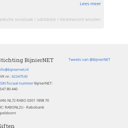
Lees meer
edische noodzaak
substitutie
Verantwoord wisselen
Stichting BijnierNET
Tweets van @BijnierNET
nfo@bijniernet.nl
VK nr.:
62347543
SIN fiscaal nummer
BijnierNET:
547 80 440
BAN:
NL72 RABO 0301 1898 70
IC: RABONL2U - Rabobank
peldoorn
Giften