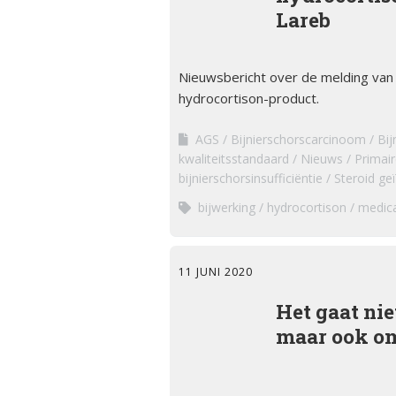
Lareb
Nieuwsbericht over de melding van 
hydrocortison-product.
AGS
Bijnierschorscarcinoom
Bij
kwaliteitsstandaard
Nieuws
Primair
bijnierschorsinsufficiëntie
Steroid geï
bijwerking
hydrocortison
medica
11 JUNI 2020
Het gaat nie
maar ook om