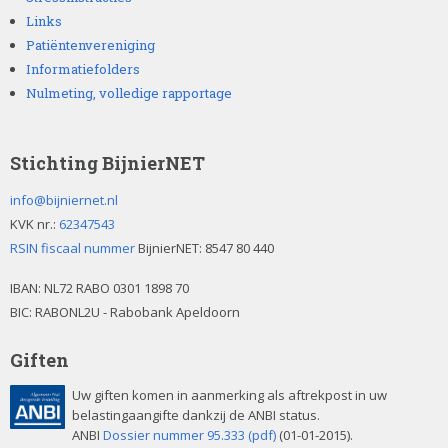
Links
Patiëntenvereniging
Informatiefolders
Nulmeting, volledige rapportage
Stichting BijnierNET
info@bijniernet.nl
KVK nr.:
62347543
RSIN fiscaal nummer
BijnierNET: 8547 80 440
IBAN:
NL72 RABO 0301 1898 70
BIC: RABONL2U - Rabobank Apeldoorn
Giften
Uw giften komen in aanmerking als aftrekpost in uw
belastingaangifte dankzij de ANBI status.
ANBI
Dossier nummer 95.333 (pdf)
(01-01-2015).