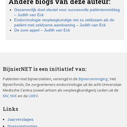
Andere blogs van deze auteur:
Gezamenlijk doel sleutel voor succesvolle patiëntenmiddag
– Judith van Eck
Endocrinologie verpleegkundige net zo zeldzaam als de
patiënt met zeldzame aandoening – Judith van Eck
De zure appel – Judith van Eck
BijnierNET is een initiatief van:
Patiënten met bijnierziekten, verenigd in de
Bijniervereniging
; Het
Bijnierfonds; De zorgverleners endocrinologie uit de acht Universitair
Medische Centra (zowel artsen als verpleegkundigen); Leden uit de
NIV
,
NVE
en de
LWEV
.
Links
Jaarverslagen
Stressinstructies