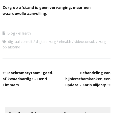
Zorg op afstand is geen vervanging, maar een
waardevolle aanvulling.
Blog
eHealth
digitaal consult
digitale zorg
ehealth
videoconsult
zorg
op afstand
Feochromocytoom: goed-
Behandeling van
of kwaadaardig? – Henri
bijnierschorskanker, een
Timmers
update – Karin Blijdorp