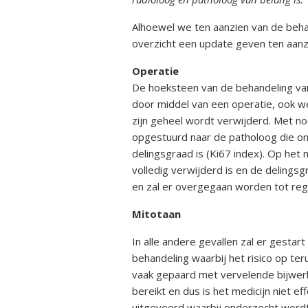
Kwalitei
Bijniera
Alhoewel we ten aanzien van de behan
overzicht een update geven ten aanz
Mini-doc
Operatie
Stressins
De hoeksteen van de behandeling van 
voorkom
door middel van een operatie, ook w
bijniercri
zijn geheel wordt verwijderd. Met no
opgestuurd naar de patholoog die on
Thesauru
Bijniera
delingsgraad is (Ki67 index). Op het
volledig verwijderd is en de delingsg
en zal er overgegaan worden tot reg
Mitotaan
In alle andere gevallen zal er gest
behandeling waarbij het risico op ter
vaak gepaard met vervelende bijwerk
bereikt en dus is het medicijn niet 
uitgevoerd waarbij onderzocht word