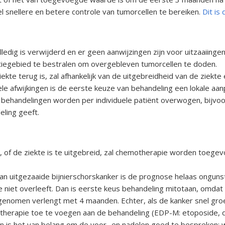
 snellere en betere controle van tumorcellen te bereiken.
Dit is
ledig is verwijderd en er geen aanwijzingen zijn voor uitzaaiin
tiegebied te bestralen om overgebleven tumorcellen te doden.
 ziekte terug is, zal afhankelijk van de uitgebreidheid van de zie
le afwijkingen is de eerste keuze van behandeling een lokale aan
e behandelingen worden per individuele patiënt overwogen, bijvoo
ling geeft.
 is, of de ziekte is te uitgebreid, zal chemotherapie worden toeg
 van uitgezaaide bijnierschorskanker is de prognose helaas ongu
e niet overleeft. Dan is eerste keus behandeling mitotaan, omda
nomen verlengt met 4 maanden. Echter, als de kanker snel groeit
rapie toe te voegen aan de behandeling (EDP-M: etoposide, dox
an is het van belang om de voor- en nadelen goed te bespreken: