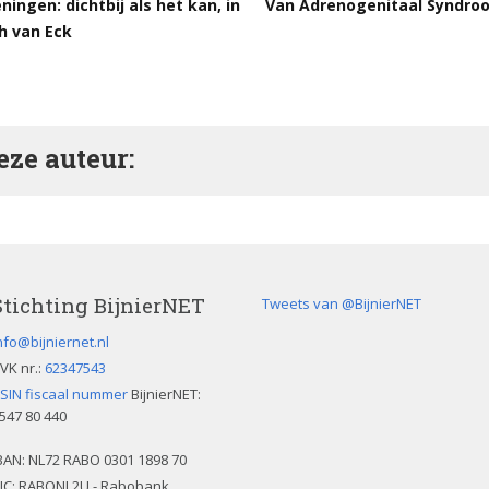
ningen: dichtbij als het kan, in
Van Adrenogenitaal Syndroo
th van Eck
ze auteur:
Stichting BijnierNET
Tweets van @BijnierNET
nfo@bijniernet.nl
VK nr.:
62347543
SIN fiscaal nummer
BijnierNET:
547 80 440
BAN:
NL72 RABO 0301 1898 70
IC: RABONL2U - Rabobank