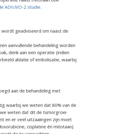
 de ADIUVO-2 studie.
gen wordt geadviseerd om naast de
kte een aanvullende behandeling worden
pak, denk aan een operatie (indien
rbeeld ablatie of embolisatie, waarbij
evoegd aan de behandeling met
nstig waarbij we weten dat 80% van de
t we weten dat dit de tumorgroei
 en er veel uitzaaiingen zijn moet
orubicine, cisplatine én mitotaan).
 weegt de te verwachten