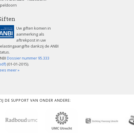
peldoorn
Giften
Uw giften komen in
aanmerking als
aftrekpost in uw
elastingaangifte dankzij de ANBI
tatus.
NBI
Dossier nummer 95.333
pdf)
(01-01-2015).
ees meer »
KZIJ DE SUPPORT VAN ONDER ANDERE: