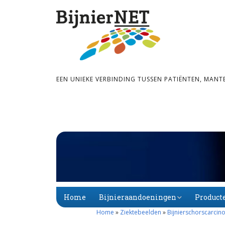
EEN UNIEKE VERBINDING TUSSEN PATIËNTEN, MANT
Home
Bijnieraandoeningen
Product
Home
»
Ziektebeelden
»
Bijnierschorscarci
Bijnier­schors­­insuf­­fi­
Primaire
Alfabet