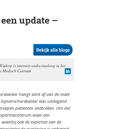
 een update –
lijdorp is internist-endocrinoloog in het
 Medisch Centrum
orskanker hangt sterk af van de mate
n bijnierschorskanker kan uitdagend
e groepen patiënten ontbreken. Om die
 expertisecentrum waar een
 waarbij ook de expertise van de
tisecentra de overleving is verbeterd.