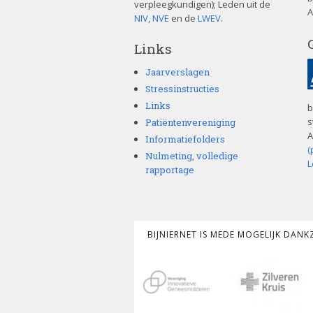
verpleegkundigen); Leden uit de
A
NIV
,
NVE
en de
LWEV
.
Links
Jaarverslagen
Stressinstructies
Links
b
s
Patiëntenvereniging
A
Informatiefolders
(
Nulmeting, volledige
L
rapportage
BIJNIERNET IS MEDE MOGELIJK DAN