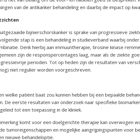
ingen van de antikanker behandeling en daarbij de impact op kwali
tzichten
uitgezaaide bijnierschorskanker is sprake van progressieve zie
gende stap is een behandeling in studieverband waarbij onderz
ombinatie. Denk hierbij aan immuuntherapie, tirosine kinase remme
emeen zijn de responspercentages laag, maar als de ziekte goe
gressievrije perioden. Tot op heden zijn de resultaten van versch
nog) niet regulier worden voorgeschreven.
len welke patiënt baat zou kunnen hebben bij een bepaalde beh
n. De eerste resultaten van onderzoek naar specifieke biomarker
leid tot een toepassing in de kliniek.
anmerking komt voor een doelgerichte therapie kan overwogen w
 tumoreigenschappen en mogelijke aangrijpingspunten voor behan
een nieuwe behandeloptie.