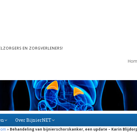
ELZORGERS EN ZORGVERLENERS!
Hom
en
Over BijnierNET
noom
»
Behandeling van bijnierschorskanker, een update – Karin Blijdor
Over BijnierNET