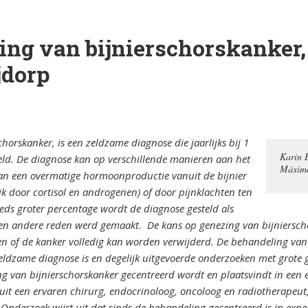
orsinsufficië
s
English
ing van bijnierschorskanker,
re
pp
Bestuursleden
orsinsufficië
jdorp
Fondsen en sponsoren
eïnduceerde
orsinsufficië
Jaarverslagen
horskanker, is een zeldzame diagnose die jaarlijks bij 1
Karin B
eld. De diagnose kan op verschillende manieren aan het
sverhalen
Veelgestelde vragen
erapie en de
Máxima
 van een overmatige hormoonproductie vanuit de bijnier
k door cortisol en androgenen) of door pijnklachten ten
ts Arbeid en
eds groter percentage wordt de diagnose gesteld als
en andere reden werd gemaakt. De kans op genezing van bijniersch
 en of de kanker volledig kan worden verwijderd. De behandeling va
cs
 zeldzame diagnose is en degelijk uitgevoerde onderzoeken met grot
ng van bijnierschorskanker gecentreerd wordt en plaatsvindt in een
iebrochure
it een ervaren chirurg, endocrinoloog, oncoloog en radiotherapeut,
Onderzoek wijst uit dat sinds de behandeling gecentreerd is in exper