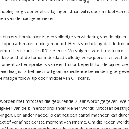
tsstandaard
andoeningen
deling nog voor veel uitdagingen staan wil ik door middel van di
ien van de huidige adviezen.
u’s
tructies ter
bijnierschorskanker is een volledige verwijdering van de bijnier
ing van een
el open adrenalectomie genoemd. Het is van belang dat de tumor
sis
emt dit een radicale (R0) resectie. Vervolgens wordt de tumor
derzoekt of de tumor inderdaad volledig verwijderd is en wat de
s
andoeningen
 moment dat er sprake is van een tumor beperkt tot de bijnier die
raad laag is, is het niet nodig om aanvullende behandeling te gev
elmatige follow-up door middel van CT scans.
art worden met mitotaan die gedurende 2 jaar wordt gegeven. We
ugkeer van de bijnierschorskanker kleiner wordt. Mitotaan bestrijd
ingen. Een ander nadeel is dat het een aantal maanden kan dure
effectief vanaf het eerste moment van inname. Om die reden wordt
t of het van toegevoegde waarde is om de eerste 3 maanden na 