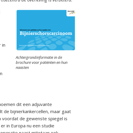
t
 in
Achtergrondinformatie in de
brochure voor patiënten en hun
naasten
en
 noemen dit een adjuvante
t de bijnierkankercellen, maar gaat
n voordat de gewenste spiegel is
 er in Europa nu een studie
operatie naast mitotaan ook