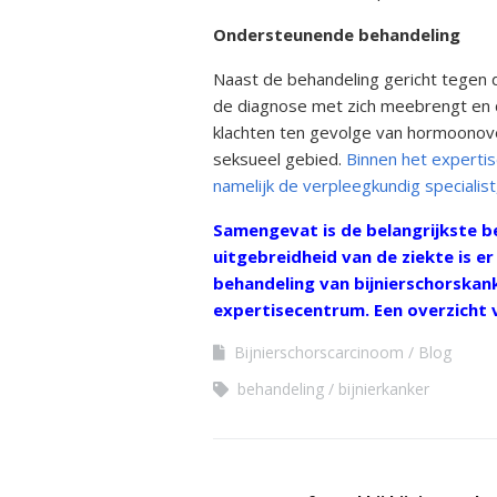
Ondersteunende behandeling
Naast de behandeling gericht tegen 
de diagnose met zich meebrengt en de
klachten ten gevolge van hormoonov
seksueel gebied.
Binnen het experti
namelijk de verpleegkundig specialis
Samengevat is de belangrijkste b
uitgebreidheid van de ziekte is e
behandeling van bijnierschorskan
expertisecentrum. Een overzicht v
Bijnierschorscarcinoom
Blog
behandeling
bijnierkanker