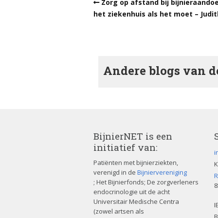
Zorg op afstand bij bijnieraandoe
het ziekenhuis als het moet – Judi
Andere blogs van de
BijnierNET is een
initiatief van:
i
Patiënten met bijnierziekten,
K
verenigd in de
Bijniervereniging
R
; Het Bijnierfonds; De zorgverleners
8
endocrinologie uit de acht
Universitair Medische Centra
I
(zowel artsen als
B