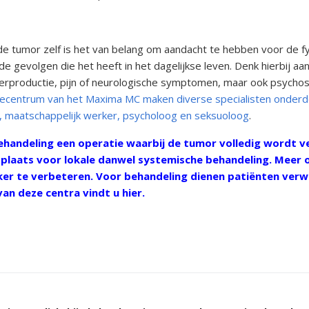
de tumor zelf is het van belang om aandacht te hebben voor de f
 gevolgen die het heeft in het dagelijkse leven. Denk hierbij a
erproductie, pijn of neurologische symptomen, maar ook psycho
secentrum van het Maxima MC maken diverse specialisten onderde
t, maatschappelijk werker, psycholoog en seksuoloog
.
ehandeling een operatie waarbij de tumor volledig wordt ve
r plaats voor lokale danwel systemische behandeling. Meer
ker te verbeteren. Voor behandeling dienen patiënten ver
an deze centra vindt u hier.