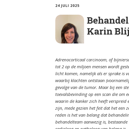
ciën­­tie
bijniersch
24 JULI 2025
ntie
Animatie
Syndroom van Cushing
Behandel
Secundai
Bijnier a
bijniersch
Karin Bli
Adrenogenitaal
ntie
syndroom (AGS)
Blog
Steroïd g
Primair
bijniersch
Dossier
hyperaldosteronisme
ntie
Adrenocorticaal carcinoom, of bijniersc
tot 2 op de miljoen mensen wordt gest
Ervaring
Feochromocytoom
Immuunth
licht komen, namelijk als er sprake is
bijnier
waarbij klachten ontstaan (voornamelij
Factshee
Bijnierschorscarcinoom
ziek zijn
gevolge van de tumor. Maar bij een ste
toevalsbevinding op een scan die om e
waarin de kanker zich heeft verspreid
Infografi
zijn, mede gezien het feit dat het een
reden is het van belang dat behandeli
Informat
behandelteam aanwezig is, bestaande u
radioloog en patholoog van belang is. 