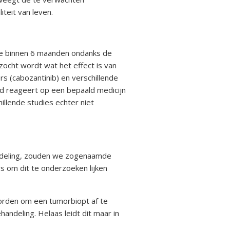
teit van leven.
kte binnen 6 maanden ondanks de
ocht wordt wat het effect is van
rs (cabozantinib) en verschillende
d reageert op een bepaald medicijn
illende studies echter niet
andeling, zouden we zogenaamde
s om dit te onderzoeken lijken
orden om een tumorbiopt af te
deling. Helaas leidt dit maar in