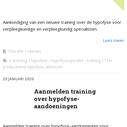
Aankondiging van een nieuwe training over de hypofyse voor
verpleegkundige en verpleegkundig specialisten.
Lees meer
Educatie
Nieuws
e-learning
hypofyse
hypofyseoperatie
training
TsH-
producerend hypofyse-adenoom
20 JANUARI 2020
Aanmelden training
over hypofyse-
aandoeningen
Aanmelden training over hypofyse-aandoeningen voor