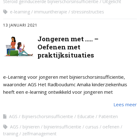
Steroid geïnduceerde bijnierschorsinsufficiëntie
Uitgelicht
e-learning
immuuntherapie
stressinstructies
13 JANUARI 2021
Jongeren met ….. –
Oefenen met
praktijksituaties
e-Learning voor jongeren met bijnierschorsinsufficientie,
waaronder AGS Het Radboudumc Amalia kinderziekenhuis
heeft een e-learning ontwikkeld voor jongeren met
bijnierschorsinsufficiëntie, waaronder AGS. Als je bijnieren niet
Lees meer
goed werken, zoals bij met …
AGS
Bijnierschorsinsufficientie
Educatie
Patiënten
AGS
bijnieren
bijnierinsufficientie
cursus
oefenen
training
zelfmanagement