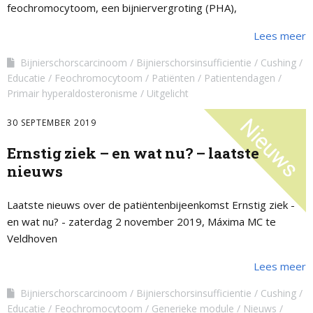
feochromocytoom, een bijniervergroting (PHA),
bijnierschorsinsufficiëntie of syndroom van Cushing ten
Lees meer
gevolge van een behandeling voor een kwaadaardige of
chronische aandoening.
Bijnierschorscarcinoom
Bijnierschorsinsufficientie
Cushing
Educatie
Feochromocytoom
Patiënten
Patientendagen
Primair hyperaldosteronisme
Uitgelicht
30 SEPTEMBER 2019
Ernstig ziek – en wat nu? – laatste
nieuws
Laatste nieuws over de patiëntenbijeenkomst Ernstig ziek -
en wat nu? - zaterdag 2 november 2019, Máxima MC te
Veldhoven
Lees meer
Bijnierschorscarcinoom
Bijnierschorsinsufficientie
Cushing
Educatie
Feochromocytoom
Generieke module
Nieuws