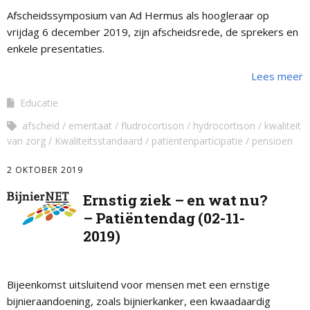
Afscheidssymposium van Ad Hermus als hoogleraar op
vrijdag 6 december 2019, zijn afscheidsrede, de sprekers en
enkele presentaties.
Lees meer
Educatie
afscheid
emeritaat
fludrocortison
hydrocortison
kwaliteit
van zorg
Kwaliteitsstandaard
patiëntenparticipatie
pensioen
2 OKTOBER 2019
Ernstig ziek – en wat nu?
– Patiëntendag (02-11-
2019)
Bijeenkomst uitsluitend voor mensen met een ernstige
bijnieraandoening, zoals bijnierkanker, een kwaadaardig