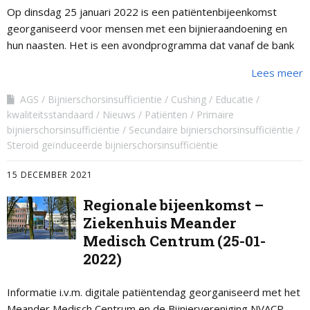
Op dinsdag 25 januari 2022 is een patiëntenbijeenkomst
georganiseerd voor mensen met een bijnieraandoening en
hun naasten. Het is een avondprogramma dat vanaf de bank
thuis te volgen is tussen …
Lees meer
AGS
Bijnierschorsinsufficientie
Cushing
Educatie
kwaliteitsstandaard
Nieuws
Patiënten
Primaire
bijnierschorsinsufficiëntie
Secundaire bijnierschorsinsufficiëntie
Steroid geïnduceerde bijnierschorsinsufficiëntie
15 DECEMBER 2021
Regionale bijeenkomst –
Ziekenhuis Meander
Medisch Centrum (25-01-
2022)
Informatie i.v.m. digitale patiëntendag georganiseerd met het
Meander Medisch Centrum en de Bijniervereniging NVACP.