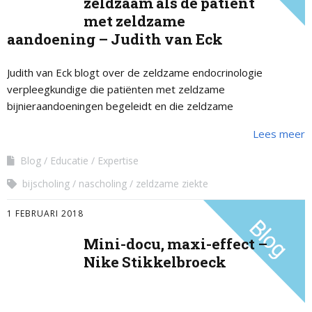
zeldzaam als de patiënt
met zeldzame
aandoening – Judith van Eck
Judith van Eck blogt over de zeldzame endocrinologie
verpleegkundige die patiënten met zeldzame
bijnieraandoeningen begeleidt en die zeldzame
mogelijkheden voor scholing heeft.
Lees meer
Blog
Educatie
Expertise
bijscholing
nascholing
zeldzame ziekte
1 FEBRUARI 2018
Mini-docu, maxi-effect –
Nike Stikkelbroeck