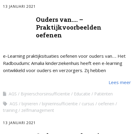
13 JANUARI 2021
Ouders van…. –
Praktijkvoorbeelden
oefenen
e-Learning praktijksituaties oefenen voor ouders van…. Het
Radboudumc Amalia kinderziekenhuis heeft een e-learning
ontwikkeld voor ouders en verzorgers. Zij hebben
aangegeven dat zij tegen problemen en onzekerheden
Lees meer
aanlopen bij het …
AGS
Bijnierschorsinsufficientie
Educatie
Patiënten
AGS
bijnieren
bijnierinsufficientie
cursus
oefenen
training
zelfmanagement
13 JANUARI 2021