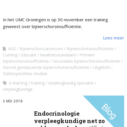
In het UMC Groningen is op 30 november een training
geweest over bijnierschorsinsufficiëntie.
Lees meer
AGS
Bijnierschorscarcinoom
Bijnierschorsinsufficientie
Cushing
Educatie
kwaliteitsstandaard
Primaire
bijnierschorsinsufficiëntie
Secundaire bijnierschorsinsufficiëntie
Steroid geïnduceerde bijnierschorsinsufficiëntie
Uitgelicht
Ziektespecifieke module
e-learning
training
verpleegkundig specialist
verpleegkundige
3 MEI 2018
Endocrinologie
verpleegkundige net zo