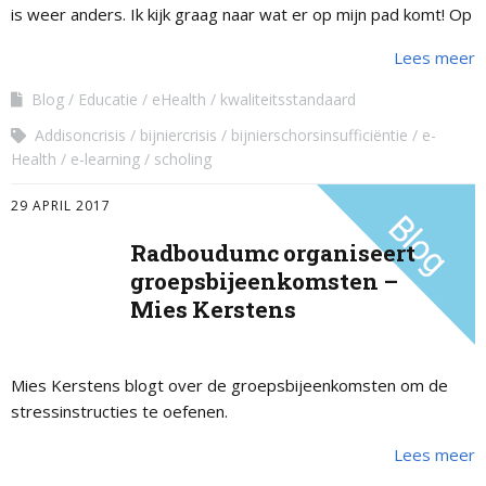
is weer anders. Ik kijk graag naar wat er op mijn pad komt! Op
naar een nieuwe uitdaging. …
Lees meer
Blog
Educatie
eHealth
kwaliteitsstandaard
Addisoncrisis
bijniercrisis
bijnierschorsinsufficiëntie
e-
Health
e-learning
scholing
29 APRIL 2017
Radboudumc organiseert
groepsbijeenkomsten –
Mies Kerstens
Mies Kerstens blogt over de groepsbijeenkomsten om de
stressinstructies te oefenen.
Lees meer