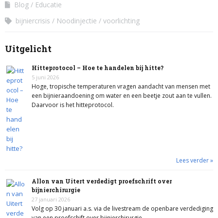
Blog
Educatie
bijniercrisis
Noodinjectie
voorlichting
Uitgelicht
Hitteprotocol – Hoe te handelen bij hitte?
5 juni 2026
Hoge, tropische temperaturen vragen aandacht van mensen met
een bijnieraandoening om water en een beetje zout aan te vullen.
Daarvoor is het hitteprotocol.
Lees verder »
Allon van Uitert verdedigt proefschrift over
bijnierchirurgie
27 januari 2026
Volg op 30 januari a.s. via de livestream de openbare verdediging
van een proefschift over bijnierchirurgie.