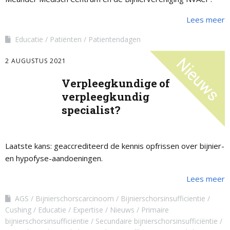
Lees meer
Educatie
Patiënten
Patientendagen
2 AUGUSTUS 2021
Verpleegkundige of
verpleegkundig
specialist?
Laatste kans: geaccrediteerd de kennis opfrissen over bijnier-
en hypofyse-aandoeningen.
Lees meer
AGS
Bijnierschorscarcinoom
Bijnierschorsinsufficientie
Cushing
Educatie
Expertise
Nieuws
Primaire
bijnierschorsinsufficiëntie
Secundaire bijnierschorsinsufficiëntie