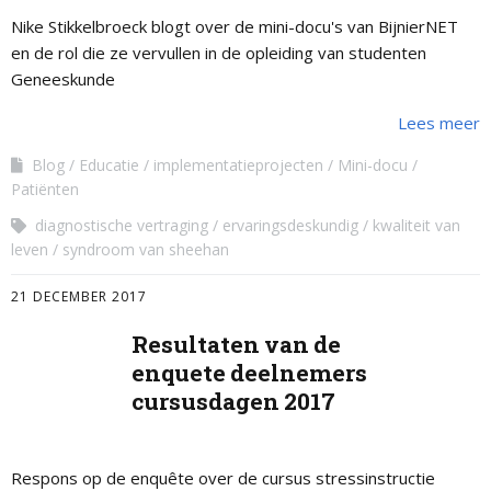
Nike Stikkelbroeck blogt over de mini-docu's van BijnierNET
en de rol die ze vervullen in de opleiding van studenten
Geneeskunde
Lees meer
Blog
Educatie
implementatieprojecten
Mini-docu
Patiënten
diagnostische vertraging
ervaringsdeskundig
kwaliteit van
leven
syndroom van sheehan
21 DECEMBER 2017
Resultaten van de
enquete deelnemers
cursusdagen 2017
Respons op de enquête over de cursus stressinstructie