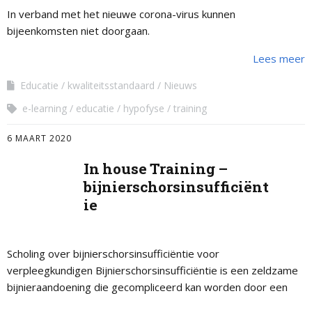
In verband met het nieuwe corona-virus kunnen
bijeenkomsten niet doorgaan.
Lees meer
Educatie
kwaliteitsstandaard
Nieuws
e-learning
educatie
hypofyse
training
6 MAART 2020
In house Training –
bijnierschorsinsufficiënt
ie
Scholing over bijnierschorsinsufficiëntie voor
verpleegkundigen Bijnierschorsinsufficiëntie is een zeldzame
bijnieraandoening die gecompliceerd kan worden door een
bijniercrisis. Dit is een levensbedreigende situatie. Er is bij