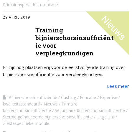
Primair hyperaldosteronisme
29 APRIL 2019
Training
bijnierschorsinsufficiënt
ie voor
verpleegkundigen
Er zijn nog plaatsen vrij voor de eerstvolgende training over
bijnierschorsinsufficiëntie voor verpleegkundigen.
Lees meer
Bijnierschorsinsufficientie
Cushing
Educatie
Expertise
kwaliteitsstandaard
Nieuws
Primaire
bijnierschorsinsufficiëntie
Secundaire bijnierschorsinsufficiëntie
Steroid geïnduceerde bijnierschorsinsufficiëntie
Uitgelicht
Ziektespecifieke module