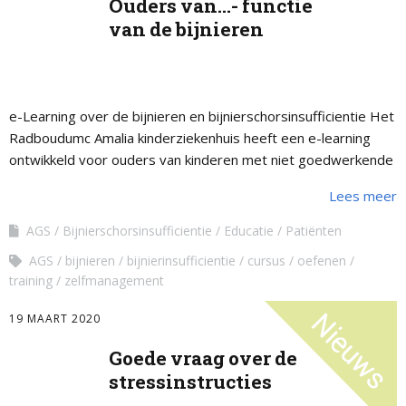
Ouders van…- functie
van de bijnieren
e-Learning over de bijnieren en bijnierschorsinsufficientie Het
Radboudumc Amalia kinderziekenhuis heeft een e-learning
ontwikkeld voor ouders van kinderen met niet goedwerkende
bijnieren. Hierin staat ook extra informatie over het
Lees meer
adrenogenitaal …
AGS
Bijnierschorsinsufficientie
Educatie
Patiënten
AGS
bijnieren
bijnierinsufficientie
cursus
oefenen
training
zelfmanagement
19 MAART 2020
Goede vraag over de
stressinstructies