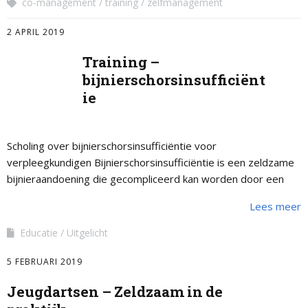
co-management
training
zelfmanagement
2 APRIL 2019
Training –
bijnierschorsinsufficiënt
ie
Scholing over bijnierschorsinsufficiëntie voor
verpleegkundigen Bijnierschorsinsufficiëntie is een zeldzame
bijnieraandoening die gecompliceerd kan worden door een
bijniercrisis. Dit is een levensbedreigende situatie. Er is bij
Lees meer
een bijniercrisis sprake van een tekort …
Educatie
Uitgelicht
5 FEBRUARI 2019
Jeugdartsen – Zeldzaam in de