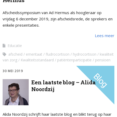
Hermus
Afscheidssymposium van Ad Hermus als hoogleraar op
vrijdag 6 december 2019, zijn afscheidsrede, de sprekers en
enkele presentaties.
Lees meer
Educatie
afscheid
emeritaat
fludrocortison
hydrocortison
kwaliteit
van zorg
Kwaliteitsstandaard
patiëntenparticipatie
pensioen
30 MEI 2019
Een laatste blog – Alida
Noordzij
Alida Noordzij schrijft haar laatste blog en blikt terug op haar