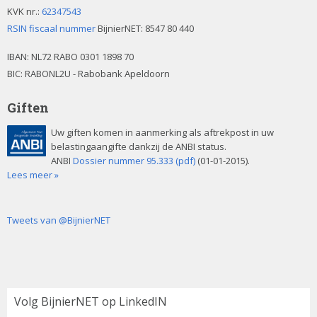
KVK nr.:
62347543
RSIN fiscaal nummer
BijnierNET: 8547 80 440
IBAN:
NL72 RABO 0301 1898 70
BIC: RABONL2U - Rabobank Apeldoorn
Giften
Uw giften komen in aanmerking als aftrekpost in uw
belastingaangifte dankzij de ANBI status.
ANBI
Dossier nummer 95.333 (pdf)
(01-01-2015).
Lees meer »
Tweets van @BijnierNET
Volg BijnierNET op LinkedIN