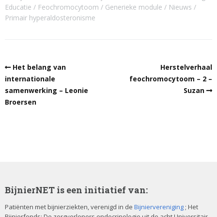
Educatie
Feochromocytoom
Generieke module
Nieuws
Primair hyperaldosteronisme
Het belang van
Herstelverhaal
internationale
feochromocytoom – 2 –
samenwerking – Leonie
Suzan
Broersen
BijnierNET is een initiatief van:
Patiënten met bijnierziekten, verenigd in de
Bijniervereniging
; Het
Bijnierfonds; De zorgverleners endocrinologie uit de acht Universitair