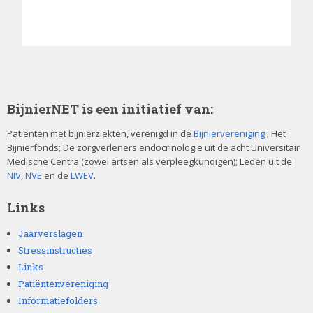
BijnierNET is een initiatief van:
Patiënten met bijnierziekten, verenigd in de
Bijniervereniging
; Het
Bijnierfonds; De zorgverleners endocrinologie uit de acht Universitair
Medische Centra (zowel artsen als verpleegkundigen); Leden uit de
NIV
,
NVE
en de
LWEV
.
Links
Jaarverslagen
Stressinstructies
Links
Patiëntenvereniging
Informatiefolders