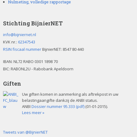
Nulmeting, volledige rapportage
Stichting BijnierNET
info@bijniernet.nl
KVK nr.:
62347543
RSIN fiscaal nummer
BijnierNET: 8547 80 440
IBAN:
NL72 RABO 0301 1898 70
BIC: RABONL2U - Rabobank Apeldoorn
Giften
Uw giften komen in aanmerking als aftrekpost in uw
belastingaangifte dankzij de ANBI status.
ANBI
Dossier nummer 95.333 (pdf)
(01-01-2015).
Lees meer »
Tweets van @BijnierNET