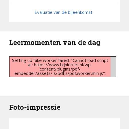
Evaluatie van de bijeenkomst
Leermomenten van de dag
Setting up fake worker failed: "Cannot load script
at: https://www.bijniernet.nl/wp-
content/plugins/pdf-
embedder/assets/js/pdfjs/pdf.worker.min.js".
Foto-impressie