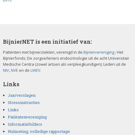
BijnierNET is een initiatief van:
Patiënten met bijnierziekten, verenigd in de
Bijniervereniging
; Het
Bijnierfonds; De zorgverleners endocrinologie uit de acht Universitair
Medische Centra (zowel artsen als verpleegkundigen); Leden uit de
NIV
,
NVE
en de
LWEV
.
Links
Jaarverslagen
Stressinstructies
Links
Patiëntenvereniging
Informatiefolders
Nulmeting, volledige rapportage