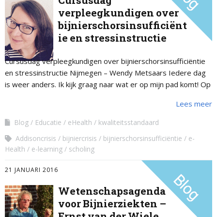
Cursusdag
verpleegkundigen over
bijnierschorsinsufficiënt
ie en stressinstructie
Cursusdag verpleegkundigen over bijnierschorsinsufficiëntie
en stressinstructie Nijmegen – Wendy Metsaars Iedere dag
is weer anders. Ik kijk graag naar wat er op mijn pad komt! Op
naar een nieuwe uitdaging. …
Lees meer
Blog
Educatie
eHealth
kwaliteitsstandaard
Addisoncrisis
bijniercrisis
bijnierschorsinsufficiëntie
e-
Health
e-learning
scholing
21 JANUARI 2016
Wetenschapsagenda
voor Bijnierziekten –
Ernst van der Wiele