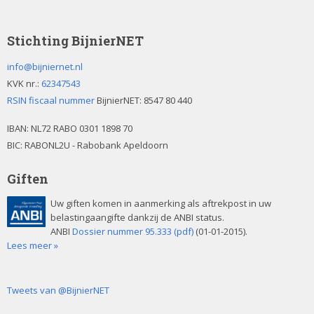
Stichting BijnierNET
info@bijniernet.nl
KVK nr.:
62347543
RSIN fiscaal nummer
BijnierNET: 8547 80 440
IBAN:
NL72 RABO 0301 1898 70
BIC: RABONL2U - Rabobank Apeldoorn
Giften
Uw giften komen in aanmerking als aftrekpost in uw
belastingaangifte dankzij de ANBI status.
ANBI
Dossier nummer 95.333 (pdf)
(01-01-2015).
Lees meer »
Tweets van @BijnierNET