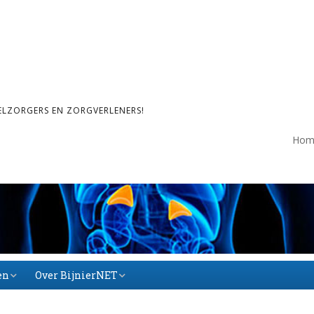
ELZORGERS EN ZORGVERLENERS!
Hom
en
Over BijnierNET
Over BijnierNET