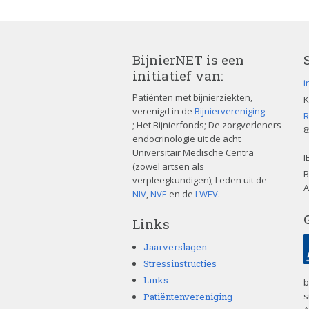
BijnierNET is een
initiatief van:
i
Patiënten met bijnierziekten,
K
verenigd in de
Bijniervereniging
R
; Het Bijnierfonds; De zorgverleners
8
endocrinologie uit de acht
Universitair Medische Centra
I
(zowel artsen als
B
verpleegkundigen); Leden uit de
A
NIV
,
NVE
en de
LWEV
.
Links
Jaarverslagen
Stressinstructies
Links
b
s
Patiëntenvereniging