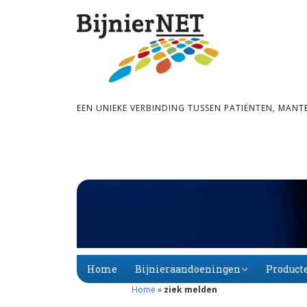
EEN UNIEKE VERBINDING TUSSEN PATIËNTEN, MANT
Home
Bijnieraandoeningen
Product
Home
»
ziek melden
Bijnier­schors­­insuf­­fi­
Primaire
Alfabet