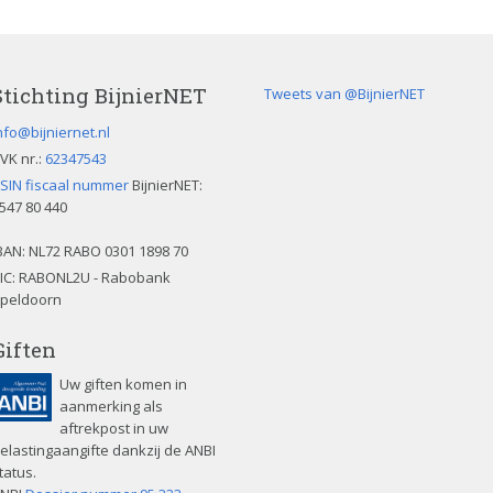
Stichting BijnierNET
Tweets van @BijnierNET
nfo@bijniernet.nl
VK nr.:
62347543
SIN fiscaal nummer
BijnierNET:
547 80 440
BAN:
NL72 RABO 0301 1898 70
IC: RABONL2U - Rabobank
peldoorn
Giften
Uw giften komen in
aanmerking als
aftrekpost in uw
elastingaangifte dankzij de ANBI
tatus.