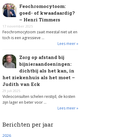
Feochromocytoom:
goed- of kwaadaardig?
– Henri Timmers
17 november 2025
Feochromocytoom zaait meestal niet uit en
toch is een agressieve …
Lees meer »
Zorg op afstand bij
bijnieraandoeningen:
dichtbij als het kan, in
het ziekenhuis als het moet –
Judith van Eck
29 juli 2025
Videoconsulten schelen reistijd, de kosten
zijn lager en beter voor …
Lees meer »
Berichten per jaar
2026