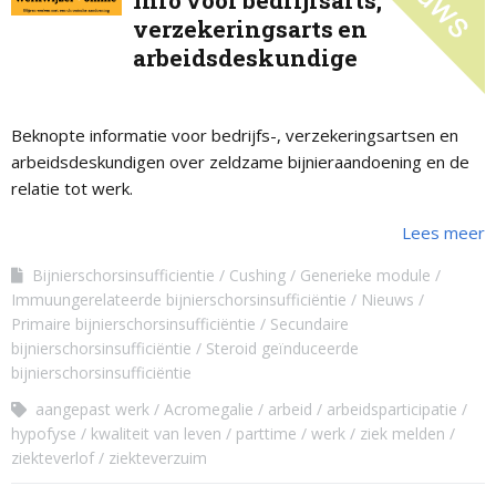
Info voor bedrijfsarts,
verzekeringsarts en
arbeidsdeskundige
Beknopte informatie voor bedrijfs-, verzekeringsartsen en
arbeidsdeskundigen over zeldzame bijnieraandoening en de
relatie tot werk.
Lees meer
Bijnierschorsinsufficientie
Cushing
Generieke module
Immuungerelateerde bijnierschorsinsufficiëntie
Nieuws
Primaire bijnierschorsinsufficiëntie
Secundaire
bijnierschorsinsufficiëntie
Steroid geïnduceerde
bijnierschorsinsufficiëntie
aangepast werk
Acromegalie
arbeid
arbeidsparticipatie
hypofyse
kwaliteit van leven
parttime
werk
ziek melden
ziekteverlof
ziekteverzuim