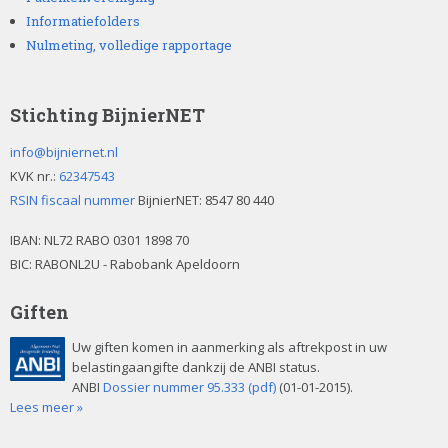
Informatiefolders
Nulmeting, volledige rapportage
Stichting BijnierNET
info@bijniernet.nl
KVK nr.:
62347543
RSIN fiscaal nummer
BijnierNET: 8547 80 440
IBAN:
NL72 RABO 0301 1898 70
BIC: RABONL2U - Rabobank Apeldoorn
Giften
Uw giften komen in aanmerking als aftrekpost in uw
belastingaangifte dankzij de ANBI status.
ANBI
Dossier nummer 95.333 (pdf)
(01-01-2015).
Lees meer »