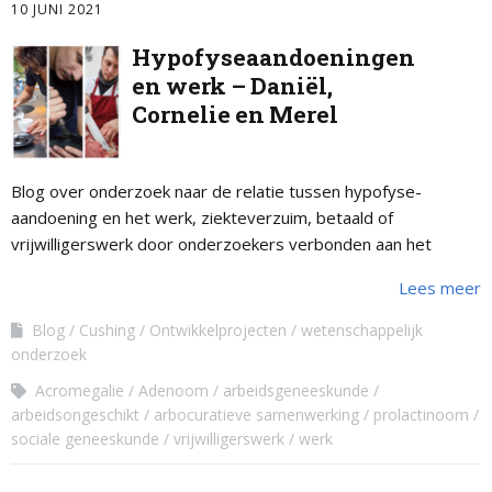
10 JUNI 2021
Hypofyseaandoeningen
en werk – Daniël,
Cornelie en Merel
Blog over onderzoek naar de relatie tussen hypofyse-
aandoening en het werk, ziekteverzuim, betaald of
vrijwilligerswerk door onderzoekers verbonden aan het
LUMC.
Lees meer
Blog
Cushing
Ontwikkelprojecten
wetenschappelijk
onderzoek
Acromegalie
Adenoom
arbeidsgeneeskunde
arbeidsongeschikt
arbocuratieve samenwerking
prolactinoom
sociale geneeskunde
vrijwilligerswerk
werk