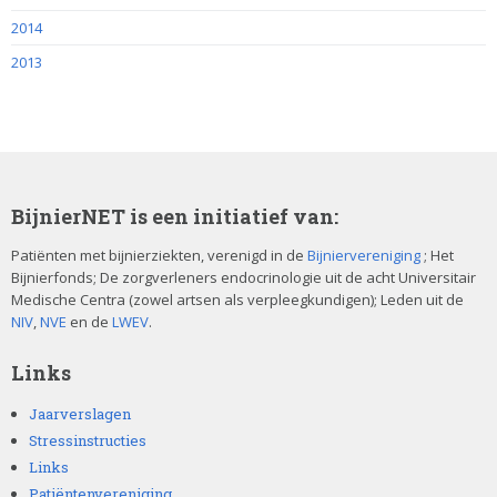
2014
2013
BijnierNET is een initiatief van:
Patiënten met bijnierziekten, verenigd in de
Bijniervereniging
; Het
Bijnierfonds; De zorgverleners endocrinologie uit de acht Universitair
Medische Centra (zowel artsen als verpleegkundigen); Leden uit de
NIV
,
NVE
en de
LWEV
.
Links
Jaarverslagen
Stressinstructies
Links
Patiëntenvereniging