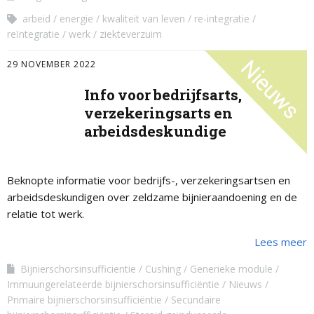
arbeid
energie
kwaliteit van leven
re-integratie
reïntegratie
werk
ziekteverzuim
29 NOVEMBER 2022
Info voor bedrijfsarts,
verzekeringsarts en
arbeidsdeskundige
Beknopte informatie voor bedrijfs-, verzekeringsartsen en
arbeidsdeskundigen over zeldzame bijnieraandoening en de
relatie tot werk.
Lees meer
Bijnierschorsinsufficientie
Cushing
Generieke module
Immuungerelateerde bijnierschorsinsufficiëntie
Nieuws
Primaire bijnierschorsinsufficiëntie
Secundaire