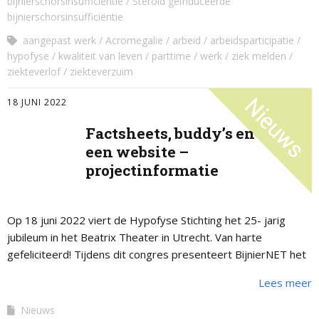
bijnierschorsinsufficiëntie
Steroid geïnduceerde
bijnierschorsinsufficiëntie
aangepast werk
Acromegalie
arbeid
arbeidsparticipatie
hypofyse
kwaliteit van leven
parttime
werk
ziek melden
ziekteverlof
ziekteverzuim
18 JUNI 2022
Factsheets, buddy’s en
een website –
projectinformatie
Op 18 juni 2022 viert de Hypofyse Stichting het 25- jarig
jubileum in het Beatrix Theater in Utrecht. Van harte
gefeliciteerd! Tijdens dit congres presenteert BijnierNET het
project Arbeidsparticipatie en …
Lees meer
Nieuws