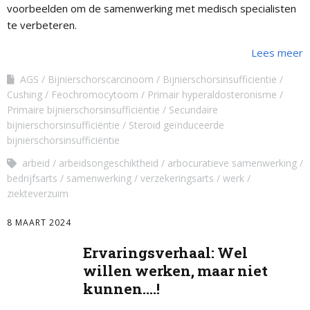
voorbeelden om de samenwerking met medisch specialisten
te verbeteren.
Lees meer
AGS
Bijnierschorscarcinoom
Bijnierschorsinsufficientie
Cushing
Feochromocytoom
Primair hyperaldosteronisme
Primaire bijnierschorsinsufficiëntie
Secundaire
bijnierschorsinsufficiëntie
Steroid geïnduceerde
bijnierschorsinsufficiëntie
arbeid
arbeidsongeschiktheid
arbocuratieve samenwerking
bedrijfsarts
samenwerking
verzekeringsarts
werk
ziekteverzuim
8 MAART 2024
Ervaringsverhaal: Wel
willen werken, maar niet
kunnen….!