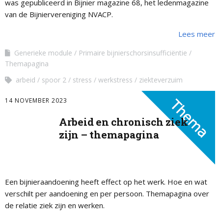
was gepubliceerd in Bijnier magazine 68, het ledenmagazine
van de Bijniervereniging NVACP.
Lees meer
Generieke module
Primaire bijnierschorsinsufficiëntie
Themapagina
arbeid
spoor 2
stress
werkstress
ziekteverzuim
14 NOVEMBER 2023
Arbeid en chronisch ziek
zijn – themapagina
Een bijnieraandoening heeft effect op het werk. Hoe en wat
verschilt per aandoening en per persoon. Themapagina over
de relatie ziek zijn en werken.