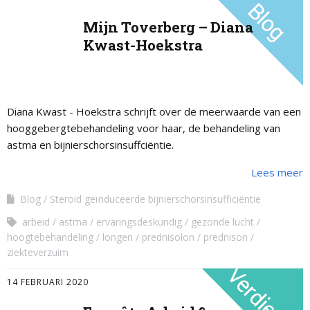
Mijn Toverberg – Diana
Kwast-Hoekstra
Diana Kwast - Hoekstra schrijft over de meerwaarde van een
hooggebergtebehandeling voor haar, de behandeling van
astma en bijnierschorsinsuffciëntie.
Lees meer
Blog
Steroid geïnduceerde bijnierschorsinsufficiëntie
arbeid
astma
ervaringsdeskundig
gezonde lucht
hoogtebehandeling
longen
prednisolon
prednison
ziekteverzuim
14 FEBRUARI 2020