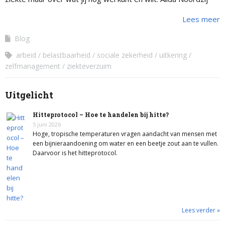
deelt haar ervaringen en inzichten.
Lees meer
Blog
arbeid
belastbaarheid
sociale zekerheid
uitkering
zelfmanagement
ziekteverzuim
Uitgelicht
Hitteprotocol – Hoe te handelen bij hitte?
5 juni 2026
Hoge, tropische temperaturen vragen aandacht van mensen met
een bijnieraandoening om water en een beetje zout aan te vullen.
Daarvoor is het hitteprotocol.
Lees verder »