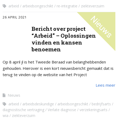
arbeid
arbeidsongeschikt
re-integratie
ziekteverzuim
26 APRIL 2021
Bericht over project
“Arbeid” – Oplossingen
vinden en kansen
benoemen
Op 8 april jl is het Tweede Beraad van belanghebbenden
gehouden. Hierover is een kort nieuwsbericht gemaakt dat is
terug te vinden op de website van het Project
“Arbeidsparticipatie en …
Lees meer
Nieuws
arbeid
arbeidsdeskundige
arbeidsongeschikt
bedrijfsarts
diagnostische vertraging
Verlate diagnose
verzekeringsarts
wia
ziekteverzuim