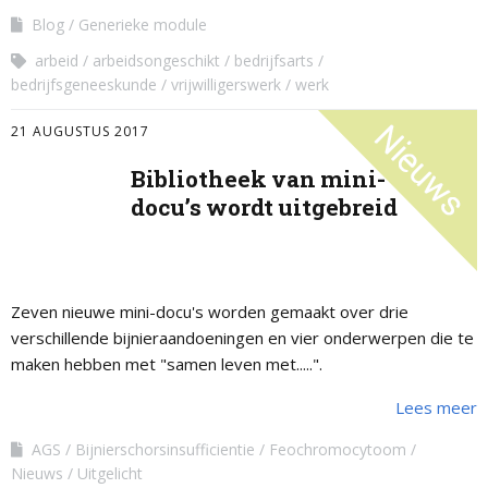
Blog
Generieke module
arbeid
arbeidsongeschikt
bedrijfsarts
bedrijfsgeneeskunde
vrijwilligerswerk
werk
21 AUGUSTUS 2017
Bibliotheek van mini-
docu’s wordt uitgebreid
Zeven nieuwe mini-docu's worden gemaakt over drie
verschillende bijnieraandoeningen en vier onderwerpen die te
maken hebben met "samen leven met.....".
Lees meer
AGS
Bijnierschorsinsufficientie
Feochromocytoom
Nieuws
Uitgelicht