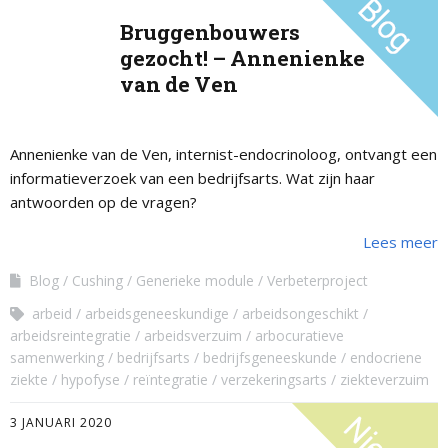
Bruggenbouwers
gezocht! – Annenienke
van de Ven
Annenienke van de Ven, internist-endocrinoloog, ontvangt een
informatieverzoek van een bedrijfsarts. Wat zijn haar
antwoorden op de vragen?
Lees meer
Blog
Cushing
Generieke module
Verbeterproject
arbeid
arbeidsgeneeskundige
arbeidsongeschikt
arbeidsreintegratie
arbeidsverzuim
arbocuratieve
samenwerking
bedrijfsarts
bedrijfsgeneeskunde
endocriene
ziekte
hypofyse
reïntegratie
verzekeringsarts
ziekteverzuim
3 JANUARI 2020