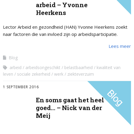
arbeid – Yvonne
Heerkens
Lector Arbeid en gezondheid (HAN) Yvonne Heerkens zoekt
naar factoren die van invloed zijn op arbeidsparticipatie.
Lees meer
Blog
arbeid
arbeidsongeschikt
belastbaarheid
kwaliteit van
leven
sociale zekerheid
werk
ziekteverzuim
1 SEPTEMBER 2016
En soms gaat het heel
goed… – Nick van der
Meij