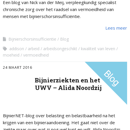
Een blog van Nick van der Meij, verpleegkundig specialist
chronische zorg over het raadsel van vermoeidheid van
mensen met bijnierschorsinsufficiëntie.
Lees meer
Bijnierschorsinsufficientie
Blog
addison
arbeid
arbeidsongeschikt
kwaliteit van leven
moeheid
vermoeidheid
24 MAART 2016
Bijnierziekten en het
UWV – Alida Noordzij
BijnierNET-blog over belasting en belastbaarheid na het
krijgen van een bijnieraandoening. Het gaat niet over de
ziekte maar over wat jij nog wel kunt en wilt. Alida Noordzij