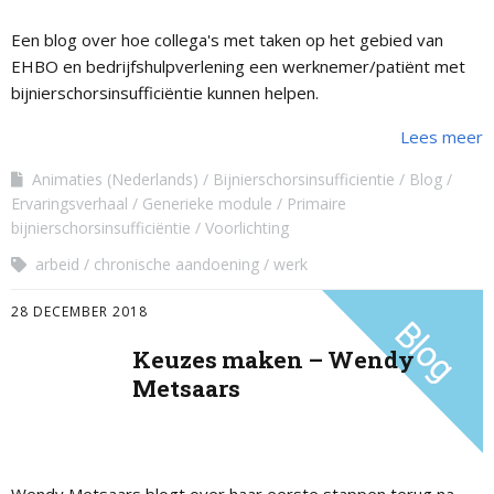
Een blog over hoe collega's met taken op het gebied van
EHBO en bedrijfshulpverlening een werknemer/patiënt met
bijnierschorsinsufficiëntie kunnen helpen.
Lees meer
Animaties (Nederlands)
Bijnierschorsinsufficientie
Blog
Ervaringsverhaal
Generieke module
Primaire
bijnierschorsinsufficiëntie
Voorlichting
arbeid
chronische aandoening
werk
28 DECEMBER 2018
Keuzes maken – Wendy
Metsaars