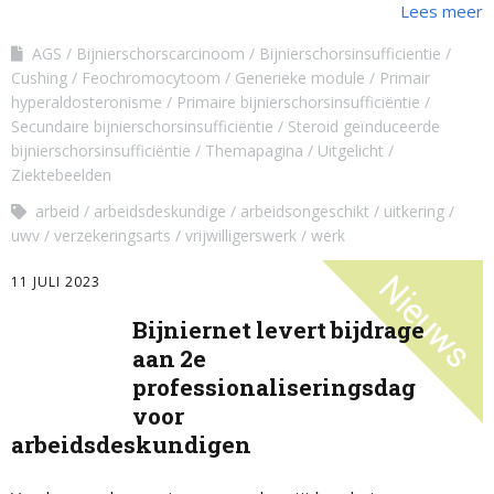
Lees meer
AGS
Bijnierschorscarcinoom
Bijnierschorsinsufficientie
Cushing
Feochromocytoom
Generieke module
Primair
hyperaldosteronisme
Primaire bijnierschorsinsufficiëntie
Secundaire bijnierschorsinsufficiëntie
Steroid geïnduceerde
bijnierschorsinsufficiëntie
Themapagina
Uitgelicht
Ziektebeelden
arbeid
arbeidsdeskundige
arbeidsongeschikt
uitkering
uwv
verzekeringsarts
vrijwilligerswerk
werk
11 JULI 2023
Bijniernet levert bijdrage
aan 2e
professionaliseringsdag
voor
arbeidsdeskundigen