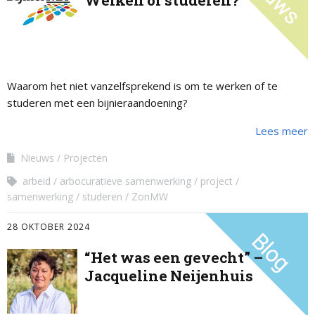
Werken of studeren?
Waarom het niet vanzelfsprekend is om te werken of te
studeren met een bijnieraandoening?
Lees meer
Nieuws
Projecten
arbeid
arbocuratieve samenwerking
project
samenwerking
studeren
ZonMW
28 OKTOBER 2024
“Het was een gevecht” –
Jacqueline Neijenhuis