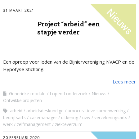
31 MAART 2021
Project “arbeid” een
stapje verder
Een oproep voor leden van de Bijniervereniging NVACP en de
Hypofyse Stichting.
Lees meer
Generieke module
Lopend onderzoek
Nieuws
Ontwikkelprojecten
arbeid
arbeidsdeskundige
arbocuratieve samenwerking
bedrijfsarts
casemanager
uitkering
uwv
verzekeringsarts
werk
zelfmanagement
ziekteverzuim
20 FEBRUARI 2020