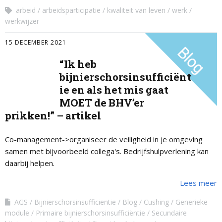
arbeid
arbeidsparticipatie
kwaliteit van leven
werk
werkwijzer
15 DECEMBER 2021
“Ik heb
bijnierschorsinsufficiënt
ie en als het mis gaat
MOET de BHV’er
prikken!” – artikel
Co-management->organiseer de veiligheid in je omgeving
samen met bijvoorbeeld collega's. Bedrijfshulpverlening kan
daarbij helpen.
Lees meer
AGS
Bijnierschorsinsufficientie
Blog
Cushing
Generieke
module
Primaire bijnierschorsinsufficiëntie
Secundaire