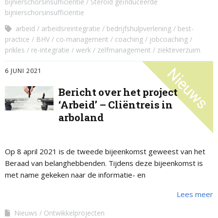
bijnierschorsinsufficiëntie
Steroid geïnduceerde
bijnierschorsinsufficiëntie
arbeid
arbeidsreintegratie
bedrijfshulpverlening
best-
practice
BHV
co-management
coaching
jobcoaching
prikles
re-integratie
werk
zelfmanagement
ziekteverzuim
6 JUNI 2021
Bericht over het project
‘Arbeid’ – Cliëntreis in
arboland
Op 8 april 2021 is de tweede bijeenkomst geweest van het
Beraad van belanghebbenden. Tijdens deze bijeenkomst is
met name gekeken naar de informatie- en
ondersteuningsbehoefte van mensen. Er is …
Lees meer
Nieuws
Ontwikkelprojecten