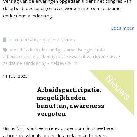
Verslag van de ervaringen opgedaan tijdens het congres van
de arbeidsdeskundigen over werken met een zeldzame
endocriene aandoening.
Lees meer
implementatieprojecten
Nieuws
arbeid
arbeidsdeskundige
arbeidsongeschikt
arbeidsparticipatie
bedrijfsarts
kwaliteit van leven
uwv
zeldzame aandoening
ziekteverzuim
11 JULI 2023
Arbeidsparticipatie:
mogelijkheden
benutten, awareness
vergoten
BijnierNET start een nieuw project om factsheet voor
arboprofessionals onder de aandacht te brengen.