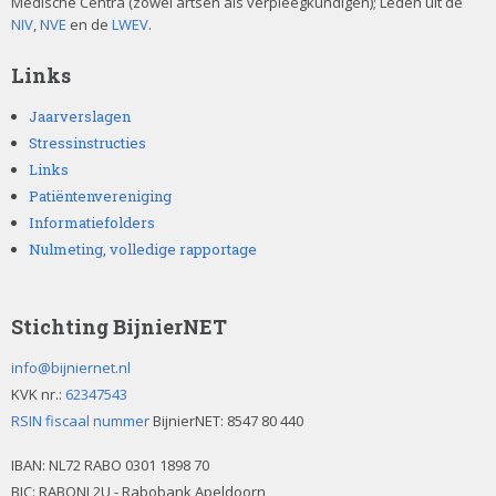
Medische Centra (zowel artsen als verpleegkundigen); Leden uit de
NIV
,
NVE
en de
LWEV
.
Links
Jaarverslagen
Stressinstructies
Links
Patiëntenvereniging
Informatiefolders
Nulmeting, volledige rapportage
Stichting BijnierNET
info@bijniernet.nl
KVK nr.:
62347543
RSIN fiscaal nummer
BijnierNET: 8547 80 440
IBAN:
NL72 RABO 0301 1898 70
BIC: RABONL2U - Rabobank Apeldoorn