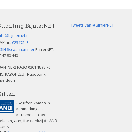
Stichting BijnierNET
Tweets van @BijnierNET
nfo@bijniernet.nl
VK nr.:
62347543
SIN fiscaal nummer
BijnierNET:
547 80 440
BAN:
NL72 RABO 0301 1898 70
IC: RABONL2U - Rabobank
peldoorn
Giften
Uw giften komen in
aanmerking als
aftrekpost in uw
elastingaangifte dankzij de ANBI
tatus.