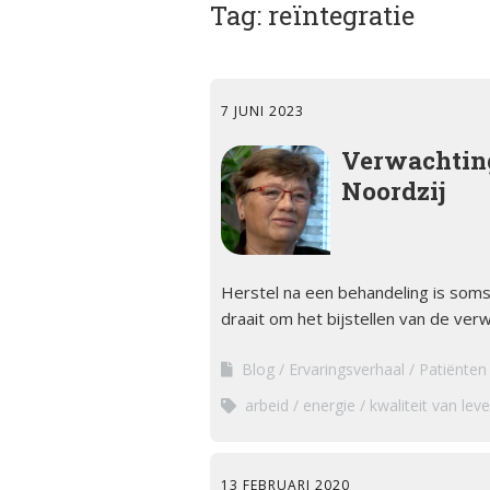
Tag:
ciën­­tie
reïntegratie
bijniersch
ntie
Animatie
Syndroom van Cushing
Secundai
Bijnier a
bijniersch
7 JUNI 2023
Adrenogenitaal
ntie
syndroom (AGS)
Blog
Verwachtin
Steroïd g
Noordzij
Primair
bijniersch
Dossier
hyperaldosteronisme
ntie
Ervaring
Feochromocytoom
Immuunth
bijnier
Herstel na een behandeling is soms p
Factshee
Bijnierschorscarcinoom
draait om het bijstellen van de verw
ziek zijn
Blog
Ervaringsverhaal
Patiënten
Infografi
arbeid
energie
kwaliteit van lev
Informat
13 FEBRUARI 2020