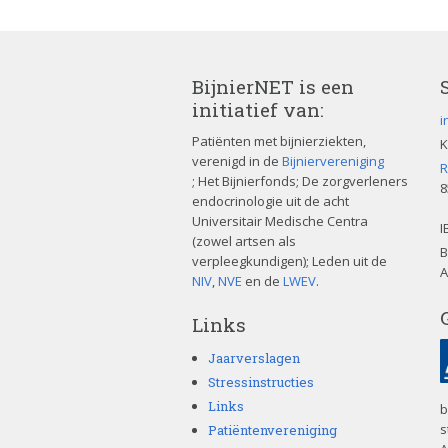
BijnierNET is een
initiatief van:
i
Patiënten met bijnierziekten,
K
verenigd in de
Bijniervereniging
R
; Het Bijnierfonds; De zorgverleners
8
endocrinologie uit de acht
Universitair Medische Centra
I
(zowel artsen als
B
verpleegkundigen); Leden uit de
A
NIV
,
NVE
en de
LWEV
.
Links
Jaarverslagen
Stressinstructies
Links
b
s
Patiëntenvereniging