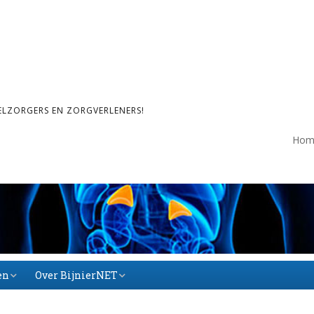
ELZORGERS EN ZORGVERLENERS!
Hom
en
Over BijnierNET
Over BijnierNET