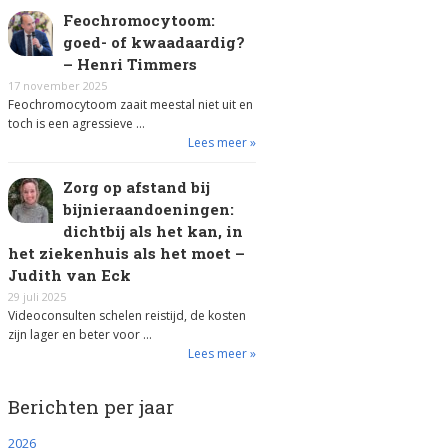
Feochromocytoom:
goed- of kwaadaardig?
– Henri Timmers
17 november 2025
Feochromocytoom zaait meestal niet uit en
toch is een agressieve …
Lees meer »
Zorg op afstand bij
bijnieraandoeningen:
dichtbij als het kan, in
het ziekenhuis als het moet –
Judith van Eck
29 juli 2025
Videoconsulten schelen reistijd, de kosten
zijn lager en beter voor …
Lees meer »
Berichten per jaar
2026