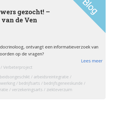
tsstandaard
andoeningen
ers gezocht! –
 van de Ven
u’s
tructies ter
ing van een
sis
ndocrinoloog, ontvangt een informatieverzoek van
twoorden op de vragen?
s
Lees meer
andoeningen
Verbeterproject
beidsongeschikt
arbeidsreintegratie
nwerking
bedrijfsarts
bedrijfsgeneeskunde
ratie
verzekeringsarts
ziekteverzuim