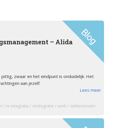
orsinsufficië
s
English
re
pp
Bestuursleden
orsinsufficië
Fondsen en sponsoren
gsmanagement – Alida
eïnduceerde
orsinsufficië
Jaarverslagen
sverhalen
Veelgestelde vragen
erapie en de
ittig, zwaar en het eindpunt is onduidelijk. Het
ts Arbeid en
achtingen aan jezelf.
Lees meer
cs
en
re-integratie
reïntegratie
werk
ziekteverzuim
iebrochure