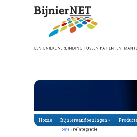
EEN UNIEKE VERBINDING TUSSEN PATIËNTEN, MANT
Home
Bijnieraandoeningen
Product
Home
»
reïntegratie
Bijnier­schors­­insuf­­fi­
Primaire
Alfabet