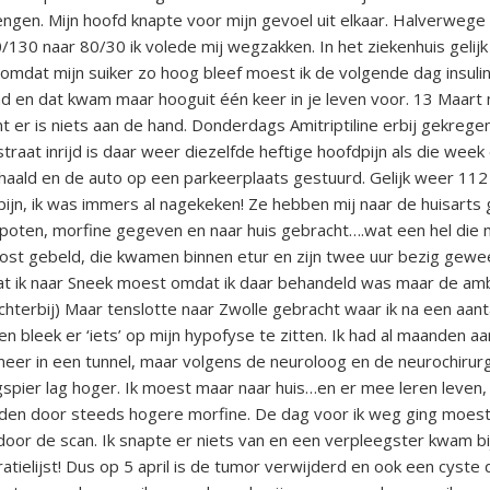
ngen. Mijn hoofd knapte voor mijn gevoel uit elkaar. Halverwege d
30 naar 80/30 ik volede mij wegzakken. In het ziekenhuis gelijk 
n omdat mijn suiker zo hoog bleef moest ik de volgende dag insuli
en dat kwam maar hooguit één keer in je leven voor. 13 Maart m
 er is niets aan de hand. Donderdags Amitriptiline erbij gekregen
straat inrijd is daar weer diezelfde heftige hoofdpijn als die wee
haald en de auto op een parkeerplaats gestuurd. Gelijk weer 112
pijn, ik was immers al nagekeken! Ze hebben mij naar de huisarts 
poten, morfine gegeven en naar huis gebracht….wat een hel die 
post gebeld, die kwamen binnen etur en zijn twee uur bezig ge
dat ik naar Sneek moest omdat ik daar behandeld was maar de amb
ichterbij) Maar tenslotte naar Zwolle gebracht waar ik na een aa
 bleek er ‘iets’ op mijn hypofyse te zitten. Ik had al maanden a
meer in een tunnel, maar volgens de neuroloog en de neurochirur
pier lag hoger. Ik moest maar naar huis…en er mee leren leven,
en door steeds hogere morfine. De dag voor ik weg ging moest i
or de scan. Ik snapte er niets van en een verpleegster kwam bij m
tielijst! Dus op 5 april is de tumor verwijderd en ook een cyste