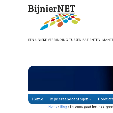
EEN UNIEKE VERBINDING TUSSEN PATIËNTEN, MANT
Home
Bijnieraandoeningen
Product
Home
»
Blog
»
En soms gaat het heel goed
Bijnier­schors­­insuf­­fi­
Primaire
Alfabet