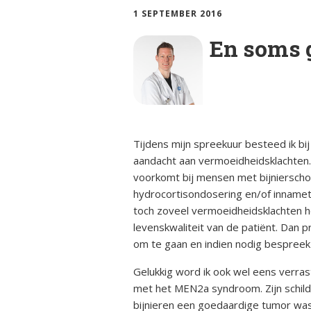
ciën­­tie
bijniersch
1 SEPTEMBER 2016
ntie
Animatie
Syndroom van Cushing
En soms g
Secundai
Bijnier a
bijniersch
Adrenogenitaal
ntie
syndroom (AGS)
Blog
Steroïd g
Primair
bijniersch
Dossier
hyperaldosteronisme
ntie
Tijdens mijn spreekuur besteed ik bij
aandacht aan vermoeidheidsklachten
Ervaring
Feochromocytoom
Immuunth
voorkomt bij mensen met bijnierschor
bijnier
hydrocortisondosering en/of innameti
Factshee
Bijnierschorscarcinoom
ziek zijn
toch zoveel vermoeidheidsklachten h
levenskwaliteit van de patiënt. Dan
om te gaan en indien nodig bespreek i
Infografi
Gelukkig word ik ook wel eens verras
Informat
met het MEN2a syndroom. Zijn schildkl
bijnieren een goedaardige tumor was o