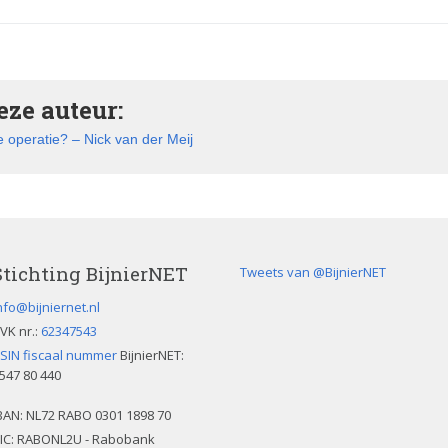
ze auteur:
 operatie? – Nick van der Meij
Stichting BijnierNET
Tweets van @BijnierNET
nfo@bijniernet.nl
VK nr.:
62347543
SIN fiscaal nummer
BijnierNET:
547 80 440
BAN:
NL72 RABO 0301 1898 70
IC: RABONL2U - Rabobank