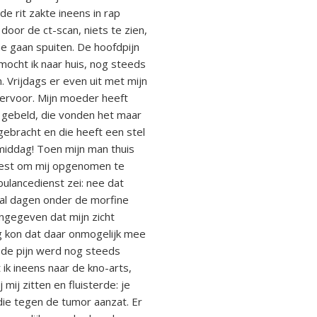
e rit zakte ineens in rap
door de ct-scan, niets te zien,
ne gaan spuiten. De hoofdpijn
ocht ik naar huis, nog steeds
. Vrijdags er even uit met mijn
k ervoor. Mijn moeder heeft
 gebeld, die vonden het maar
gebracht en die heeft een stel
middag! Toen mijn man thuis
weest om mij opgenomen te
ulancedienst zei: nee dat
ntal dagen onder de morfine
angegeven dat mijn zicht
g kon dat daar onmogelijk mee
 de pijn werd nog steeds
k ineens naar de kno-arts,
ij zitten en fluisterde: je
 die tegen de tumor aanzat. Er