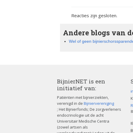
Reacties zijn gesloten.
Andere blogs van de
Wel of geen bijnierschorssparende
BijnierNET is een
initiatief van:
i
Patiënten met bijnierziekten,
K
verenigd in de
Bijniervereniging
R
; Het Bijnierfonds; De zorgverleners
8
endocrinologie uit de acht
Universitair Medische Centra
I
(zowel artsen als
B