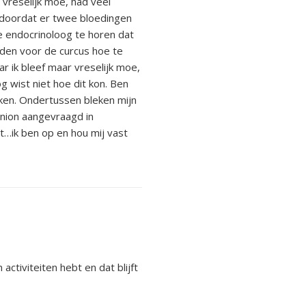
vreselijk moe, had veel
s doordat er twee bloedingen
 endocrinoloog te horen dat
lden voor de curcus hoe te
r ik bleef maar vreselijk moe,
 wist niet hoe dit kon. Ben
ken. Ondertussen bleken mijn
inion aangevraagd in
t…ik ben op en hou mij vast
activiteiten hebt en dat blijft