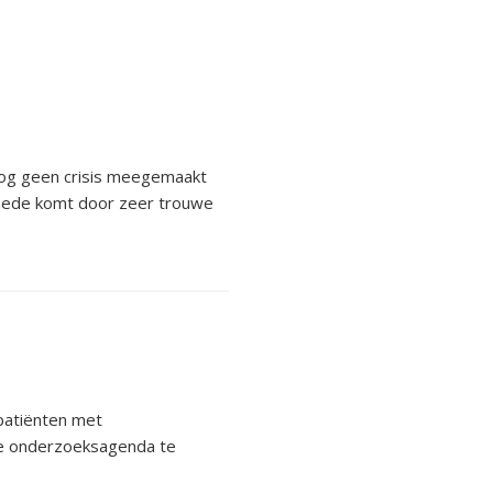
, nog geen crisis meegemaakt
t mede komt door zeer trouwe
patiënten met
 de onderzoeksagenda te