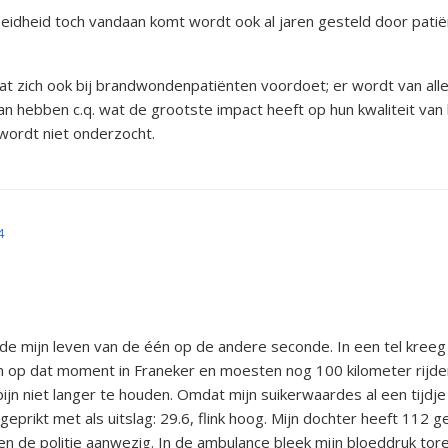
eidheid toch vandaan komt wordt ook al jaren gesteld door patië
 wat zich ook bij brandwondenpatiënten voordoet; er wordt van al
n hebben c.q. wat de grootste impact heeft op hun kwaliteit van l
wordt niet onderzocht.
4
e mijn leven van de één op de andere seconde. In een tel kreeg i
en op dat moment in Franeker en moesten nog 100 kilometer rijd
pijn niet langer te houden. Omdat mijn suikerwaardes al een tij
prikt met als uitslag: 29.6, flink hoog. Mijn dochter heeft 112 
 de politie aanwezig. In de ambulance bleek mijn bloeddruk tor