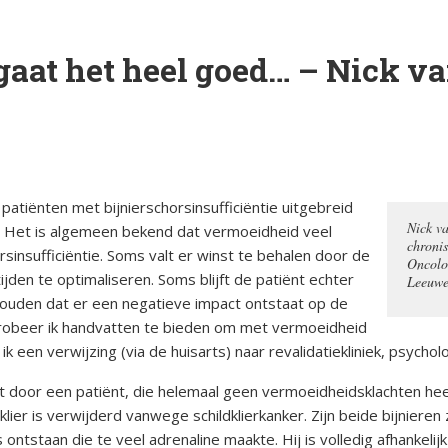
orsinsufficië
s
English
aat het heel goed… – Nick va
re
pp
Bestuursleden
orsinsufficië
Fondsen en sponsoren
eïnduceerde
orsinsufficië
Jaarverslagen
 patiënten met bijnierschorsinsufficiëntie uitgebreid
Nick va
. Het is algemeen bekend dat vermoeidheid veel
sverhalen
Veelgestelde vragen
erapie en de
chroni
sinsufficiëntie. Soms valt er winst te behalen door de
Oncolo
jden te optimaliseren. Soms blijft de patiënt echter
Leeuwe
ts Arbeid en
ouden dat er een negatieve impact ontstaat op de
 probeer ik handvatten te bieden om met vermoeidheid
k een verwijzing (via de huisarts) naar revalidatiekliniek, psychol
cs
t door een patiënt, die helemaal geen vermoeidheidsklachten heef
iebrochure
ier is verwijderd vanwege schildklierkanker. Zijn beide bijnieren
ntstaan die te veel adrenaline maakte. Hij is volledig afhankelijk