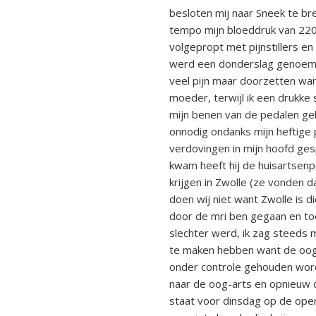
besloten mij naar Sneek te bre
tempo mijn bloeddruk van 220/1
volgepropt met pijnstillers e
werd een donderslag genoemd 
veel pijn maar doorzetten want
moeder, terwijl ik een drukke 
mijn benen van de pedalen ge
onnodig ondanks mijn heftige 
verdovingen in mijn hoofd ges
kwam heeft hij de huisartsen
krijgen in Zwolle (ze vonden 
doen wij niet want Zwolle is d
door de mri ben gegaan en toen
slechter werd, ik zag steeds 
te maken hebben want de oogs
onder controle gehouden word
naar de oog-arts en opnieuw do
staat voor dinsdag op de opera