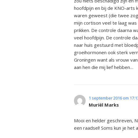
zou niets beschadigd zijn en 
hoofdpijn en bij de KNO-arts 
waren geweest (die twee zoge
mijn cortison veel te laag wa
prikken. De controle daarna w
veel hoofdpijn. De controle d
naar huis gestuurd met bloed
groeihormonen ook sterk verm
Groningen want als vrouw van 
aan hen die mij lief hebben…
1 september 2016 om 17:1
Muriël Marks
Mooi en helder geschreven, Nick
een raadsel! Soms kun je het a