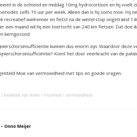
tsstandaard
 neemt in de ochtend en middag 10mg hydrocortison en hij voelt z
andoeningen
eriodes zelfs 70 uur per week. Alleen dan is hij soms moe. Hij ne
natiek recreatief wielrenner en fietst na de winterstop ongetraind
u’s
 een maand wil hij een toertocht van 240 km fietsen. Dat doe ik h
en kerngezond.
tructies ter
ing van een
nierschorsinsufficiëntie kunnen dus enorm zijn. Waardoor deze ve
sis
jnierschorsinsufficiëntie? Komt het door veerkracht van de patiën
s
andoeningen
 getiteld Moe van vermoeidheid met tips en goede vragen.
kwaliteit van leven
moeheid
vermoeidheid
 – Onno Meijer