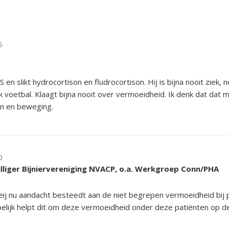
6
 en slikt hydrocortison en fludrocortison. Hij is bijna nooit ziek
k voetbal. Klaagt bijna nooit over vermoeidheid. Ik denk dat da
n en beweging.
0
illiger Bijniervereniging NVACP, o.a. Werkgroep Conn/PHA
eij nu aandacht besteedt aan de niet begrepen vermoeidheid bij 
Hopelijk helpt dit om deze vermoeidheid onder deze patiënten op