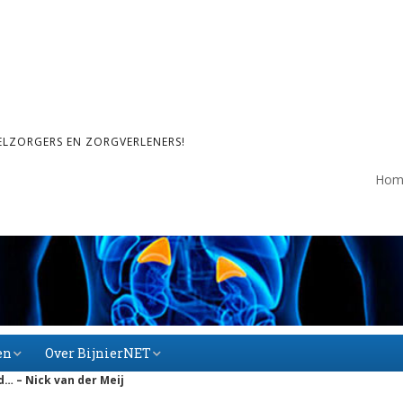
ELZORGERS EN ZORGVERLENERS!
Hom
en
Over BijnierNET
… – Nick van der Meij
Over BijnierNET