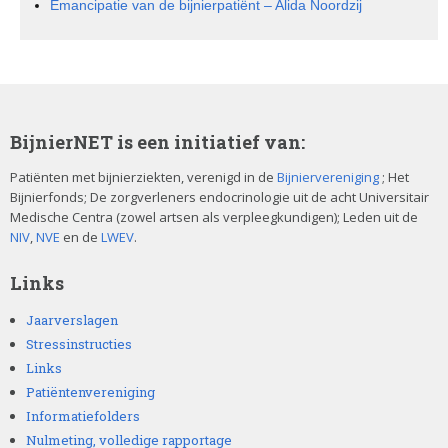
Emancipatie van de bijnierpatiënt – Alida Noordzij
BijnierNET is een initiatief van:
Patiënten met bijnierziekten, verenigd in de
Bijniervereniging
; Het
Bijnierfonds; De zorgverleners endocrinologie uit de acht Universitair
Medische Centra (zowel artsen als verpleegkundigen); Leden uit de
NIV
,
NVE
en de
LWEV
.
Links
Jaarverslagen
Stressinstructies
Links
Patiëntenvereniging
Informatiefolders
Nulmeting, volledige rapportage