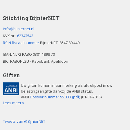
Stichting BijnierNET
info@bijniernet.nl
KVK nr.:
62347543
RSIN fiscaal nummer
BijnierNET: 8547 80 440
IBAN:
NL72 RABO 0301 1898 70
BIC: RABONL2U - Rabobank Apeldoorn
Giften
Uw giften komen in aanmerking als aftrekpost in uw
belastingaangifte dankzij de ANBI status.
ANBI
Dossier nummer 95.333 (pdf)
(01-01-2015).
Lees meer »
Tweets van @BijnierNET