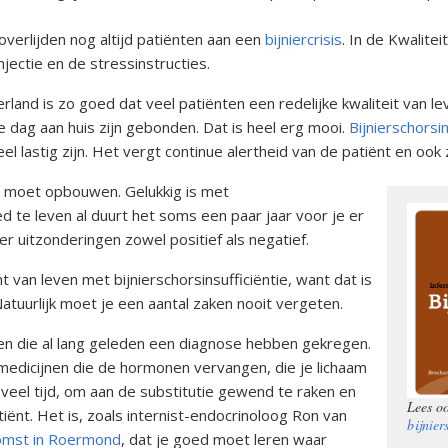
tsstandaard
andoeningen
overlijden nog altijd patiënten aan een
bijniercrisis
. In de Kwalite
ectie en de stressinstructies.
u’s
erland is zo goed dat veel patiënten een redelijke kwaliteit van
tructies ter
e dag aan huis zijn gebonden. Dat is heel erg mooi.
Bijnierschorsin
ing van een
 lastig zijn. Het vergt continue alertheid van de patiënt en ook z
sis
er moet opbouwen. Gelukkig is met
s
oed te leven al duurt het soms een paar jaar voor je er
andoeningen
n er uitzonderingen zowel positief als negatief.
 van leven met bijnierschorsinsufficiëntie, want dat is
atuurlijk moet je een aantal zaken nooit vergeten.
nten die al lang geleden een diagnose hebben gekregen.
medicijnen die de hormonen vervangen, die je lichaam
 veel tijd, om aan de substitutie gewend te raken en
Lees o
iënt. Het is, zoals internist-endocrinoloog Ron van
bijnier
omst in Roermond
, dat je goed moet leren waar