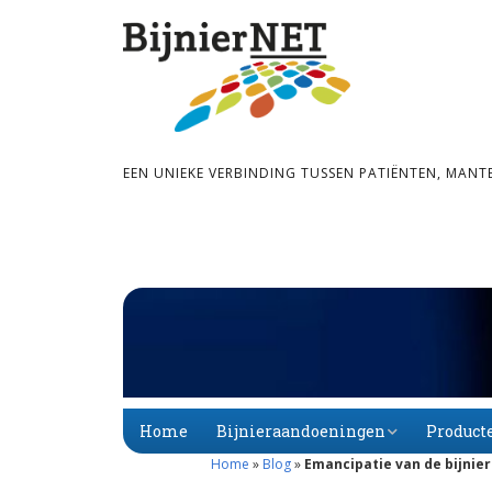
EEN UNIEKE VERBINDING TUSSEN PATIËNTEN, MANT
Home
Bijnieraandoeningen
Product
Home
»
Blog
»
Emancipatie van de bijnier
Bijnier­schors­­insuf­­fi­
Primaire
Alfabet