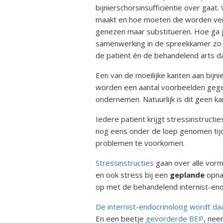
bijnierschorsinsufficiëntie over gaat
maakt en hoe moeten die worden verv
genezen maar substitueren. Hoe ga j
samenwerking in de spreekkamer zo n
de patiënt én de behandelend arts da
Een van de moeilijke kanten aan bijni
worden een aantal voorbeelden gegev
ondernemen. Natuurlijk is dit geen kan
Iedere patiënt krijgt stressinstructi
nog eens onder de loep genomen tijd
problemen te voorkomen.
Stressinstructies
gaan over alle vorm
en ook stress bij een
geplande
opnam
op met de behandelend internist-end
De internist-endocrinoloog wordt daa
En een beetje
gevorderde BEP
, nee