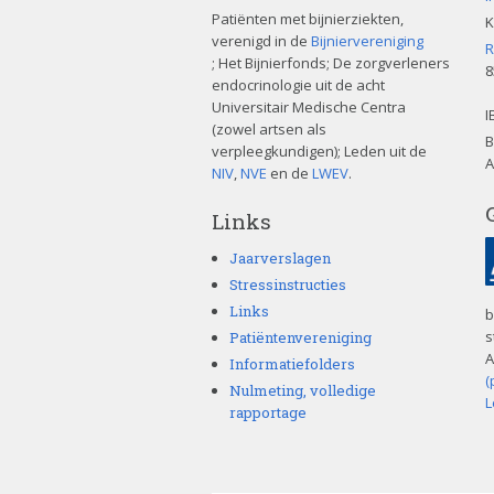
Patiënten met bijnierziekten,
K
verenigd in de
Bijniervereniging
R
; Het Bijnierfonds; De zorgverleners
8
endocrinologie uit de acht
Universitair Medische Centra
I
(zowel artsen als
B
verpleegkundigen); Leden uit de
A
NIV
,
NVE
en de
LWEV
.
Links
Jaarverslagen
Stressinstructies
Links
b
s
Patiëntenvereniging
A
Informatiefolders
(
Nulmeting, volledige
L
rapportage