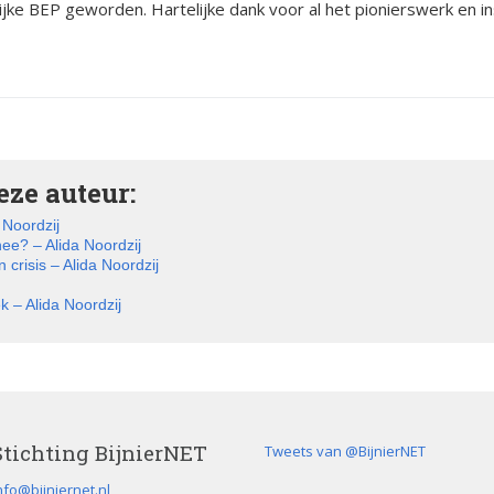
lijke BEP geworden. Hartelijke dank voor al het pionierswerk en 
ze auteur:
Noordzij
nee? – Alida Noordzij
 crisis – Alida Noordzij
 – Alida Noordzij
Stichting BijnierNET
Tweets van @BijnierNET
nfo@bijniernet.nl