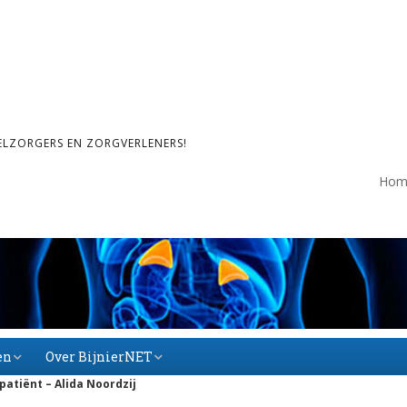
ELZORGERS EN ZORGVERLENERS!
Hom
en
Over BijnierNET
patiënt – Alida Noordzij
Over BijnierNET