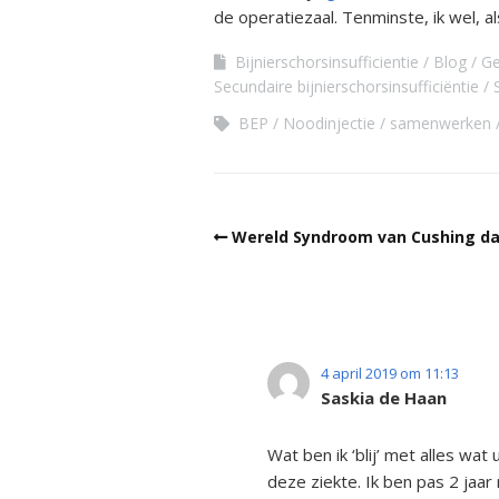
de operatiezaal. Tenminste, ik wel, 
Bijnierschorsinsufficientie
Blog
Ge
Secundaire bijnierschorsinsufficiëntie
BEP
Noodinjectie
samenwerken
Wereld Syndroom van Cushing dag
4 april 2019 om 11:13
Saskia de Haan
Wat ben ik ‘blij’ met alles w
deze ziekte. Ik ben pas 2 jaar