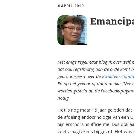
ciën­­tie
bijniersch
4 APRIL 2019
ntie
Animatie
Syndroom van Cushing
Emancipat
Secundai
Bijnier a
bijniersch
Adrenogenitaal
ntie
syndroom (AGS)
Blog
Steroïd g
Primair
bijniersch
Dossier
hyperaldosteronisme
ntie
Met enige regelmaat blog ik over ‘zel
dat ook regelmatig aan de orde komt 
Ervaring
Feochromocytoom
Immuunth
georganiseerd over de
Kwaliteitsstand
bijnier
En op het gevaar af dat u denkt: “Nee h
Factshee
Bijnierschorscarcinoom
ziek zijn
worden gesteld op de Facebook-pagina’s 
nodig.
Infografi
Het is nog maar 15 jaar geleden da
de afdeling endocrinologie van een U
Informat
bijnierschorsinsufficiëntie. Dus ook 
veel vraagtekens bij gezet. Het was 