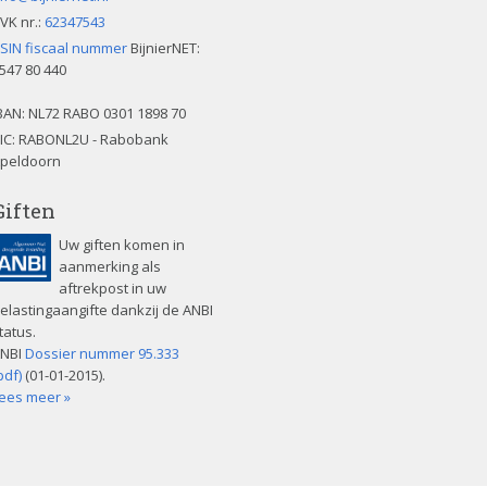
VK nr.:
62347543
SIN fiscaal nummer
BijnierNET:
547 80 440
BAN:
NL72 RABO 0301 1898 70
IC: RABONL2U - Rabobank
peldoorn
Giften
Uw giften komen in
aanmerking als
aftrekpost in uw
elastingaangifte dankzij de ANBI
tatus.
NBI
Dossier nummer 95.333
pdf)
(01-01-2015).
ees meer »