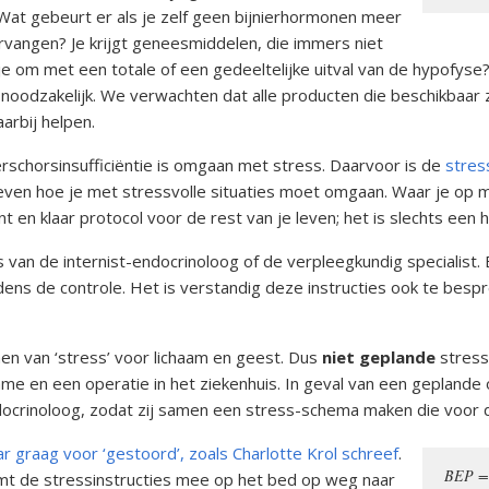
. Wat gebeurt er als je zelf geen bijnierhormonen meer
angen? Je krijgt geneesmiddelen, die immers niet
e om met een totale of een gedeeltelijke uitval van de hypofyse
oodzakelijk. We verwachten dat alle producten die beschikbaar 
arbij helpen.
erschorsinsufficiëntie is omgaan met stress. Daarvoor is de
stres
en hoe je met stressvolle situaties moet omgaan. Waar je op m
t en klaar protocol voor de rest van je leven; het is slechts een 
es van de internist-endocrinoloog of de verpleegkundig specialist. 
ens de controle. Het is verstandig deze instructies ook te bes
en van ‘stress’ voor lichaam en geest. Dus
niet geplande
stress
e en een operatie in het ziekenhuis. In geval van een geplande 
ocrinoloog, zodat zij samen een stress-schema maken die voor de
r graag voor ‘gestoord’, zoals Charlotte Krol schreef
.
BEP = 
mt de stressinstructies mee op het bed op weg naar