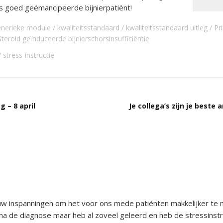
als goed geëmancipeerde bijnierpatiënt!
nerieke module
kwaliteitsstandaard
kwaliteitsstandaard uitleg
Pr
Steroid geïnduceerde bijnierschorsinsufficiëntie
stress-instructie
 – 8 april
Je collega’s zijn je best
at uw inspanningen om het voor ons mede patiënten makkelijker 
 na de diagnose maar heb al zoveel geleerd en heb de stressinstr