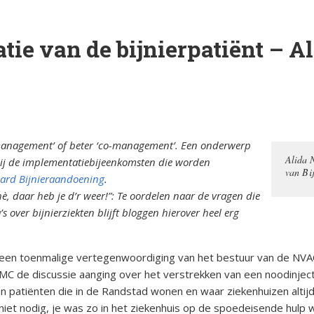
orsinsufficië
s
English
ie van de bijnierpatiënt – Al
re
pp
Bestuursleden
orsinsufficië
Fondsen en sponsoren
eïnduceerde
orsinsufficië
Jaarverslagen
fmanagement’ of beter ‘co-management’. Een onderwerp
Alida N
bij de implementatiebijeenkomsten die worden
sverhalen
Veelgestelde vragen
erapie en de
van Bi
aard Bijnieraandoening
.
è, daar heb je d’r weer!”: Te oordelen naar de vragen die
ts Arbeid en
over bijnierziekten blijft bloggen hierover heel erg
cs
t een toenmalige vertegenwoordiging van het bestuur van de NV
MC de discussie aanging over het verstrekken van een noodinject
iebrochure
aan patiënten die in de Randstad wonen en waar ziekenhuizen altijd
niet nodig, je was zo in het ziekenhuis op de spoedeisende hulp 