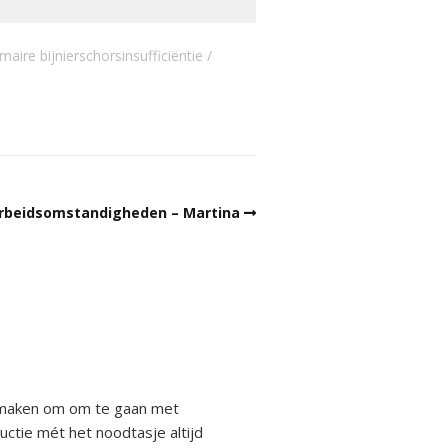
imaire bijnierschorsinsufficiëntie
e arbeidsomstandigheden – Martina
te maken om om te gaan met
uctie mét het noodtasje altijd