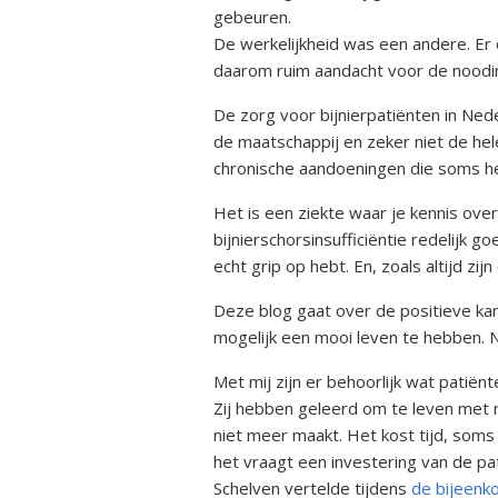
Kwalitei
gebeuren.
Bijniera
De werkelijkheid was een andere. Er 
daarom ruim aandacht voor de noodinj
Mini-doc
De zorg voor bijnierpatiënten in Ned
Stressins
de maatschappij en zeker niet de hel
voorkom
chronische aandoeningen die soms heel
bijniercri
Het is een ziekte waar je kennis ov
Thesauru
bijnierschorsinsufficiëntie redelijk g
Bijniera
echt grip op hebt. En, zoals altijd zij
Deze blog gaat over de positieve kant
mogelijk een mooi leven te hebben. N
Met mij zijn er behoorlijk wat patië
Zij hebben geleerd om te leven met 
niet meer maakt. Het kost tijd, soms
het vraagt een investering van de pat
Schelven vertelde tijdens
de bijeenk