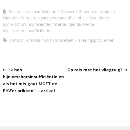
Bijnierschorsinsufficientie
Dossier
Generieke module
Nieuws
Primaire bijnierschorsinsufficiëntie
Secundaire
bijnierschorsinsufficiëntie
Steroid geïnduceerde
bijnierschorsinsufficiëntie
cortison-acetaat
cortisonacetaat
leveringsproblemen
“Ik heb
Op reis met het vliegtuig?
bijnierschorsinsufficiëntie en
als het mis gaat MOET de
BHV’er prikken!” – artikel