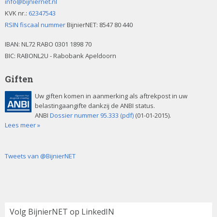
info@bijniernet.nl
KVK nr.:
62347543
RSIN fiscaal nummer
BijnierNET: 8547 80 440
IBAN:
NL72 RABO 0301 1898 70
BIC: RABONL2U - Rabobank Apeldoorn
Giften
Uw giften komen in aanmerking als aftrekpost in uw
belastingaangifte dankzij de ANBI status.
ANBI
Dossier nummer 95.333 (pdf)
(01-01-2015).
Lees meer »
Tweets van @BijnierNET
Volg BijnierNET op LinkedIN