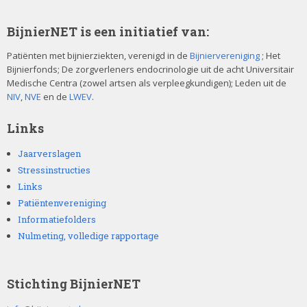
BijnierNET is een initiatief van:
Patiënten met bijnierziekten, verenigd in de
Bijniervereniging
; Het
Bijnierfonds; De zorgverleners endocrinologie uit de acht Universitair
Medische Centra (zowel artsen als verpleegkundigen); Leden uit de
NIV
,
NVE
en de
LWEV
.
Links
Jaarverslagen
Stressinstructies
Links
Patiëntenvereniging
Informatiefolders
Nulmeting, volledige rapportage
Stichting BijnierNET