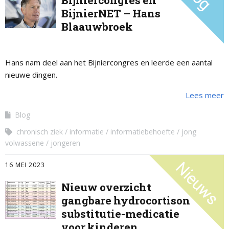
Bijniercongres en
BijnierNET – Hans
Blaauwbroek
Hans nam deel aan het Bijniercongres en leerde een aantal
nieuwe dingen.
Lees meer
Blog
chronisch ziek
informatie
informatiebehoefte
jong
volwassene
jongeren
16 MEI 2023
Nieuw overzicht
gangbare hydrocortison
substitutie-medicatie
voor kinderen