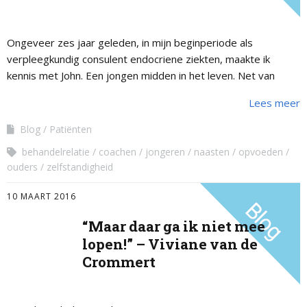
Ongeveer zes jaar geleden, in mijn beginperiode als
verpleegkundig consulent endocriene ziekten, maakte ik
kennis met John. Een jongen midden in het leven. Net van
school en zoekend wat hij met zijn toekomst wil. Werk neemt
Lees meer
hij heel serieus. Hij is trots op zijn eerste zelfstandige
woonruimte. Hij voelt zich goed, zegt hij.
Blog
Patiënten
behandelrelatie
coachen
jongeren
naasten
opvoeden
ouders
zelfstandigheid
10 MAART 2016
“Maar daar ga ik niet mee
lopen!” – Viviane van de
Crommert