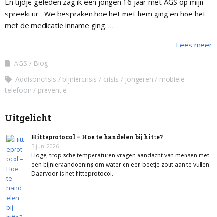
En tijdje geleden zag ik een jongen 16 jaar met AGS op mijn
spreekuur . We bespraken hoe het met hem ging en hoe het
met de medicatie inname ging. …
Lees meer
AGS
Blog
Addisoncrisis
bijniercrisis
crisis
jongeren
mobiele
telefoon
preventie
Uitgelicht
Hitteprotocol – Hoe te handelen bij hitte?
5 juni 2026
Hoge, tropische temperaturen vragen aandacht van mensen met
een bijnieraandoening om water en een beetje zout aan te vullen.
Daarvoor is het hitteprotocol.