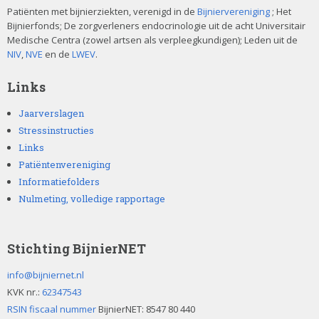
Patiënten met bijnierziekten, verenigd in de
Bijniervereniging
; Het
Bijnierfonds; De zorgverleners endocrinologie uit de acht Universitair
Medische Centra (zowel artsen als verpleegkundigen); Leden uit de
NIV
,
NVE
en de
LWEV
.
Links
Jaarverslagen
Stressinstructies
Links
Patiëntenvereniging
Informatiefolders
Nulmeting, volledige rapportage
Stichting BijnierNET
info@bijniernet.nl
KVK nr.:
62347543
RSIN fiscaal nummer
BijnierNET: 8547 80 440