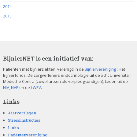
2014
2013
BijnierNET is een initiatief van:
Patiënten met bijnierziekten, verenigd in de
Bijniervereniging
; Het
Bijnierfonds; De zorgverleners endocrinologie uit de acht Universitair
Medische Centra (zowel artsen als verpleegkundigen); Leden uit de
NIV
,
NVE
en de
LWEV
.
Links
Jaarverslagen
Stressinstructies
Links
Patiëntenvereniging