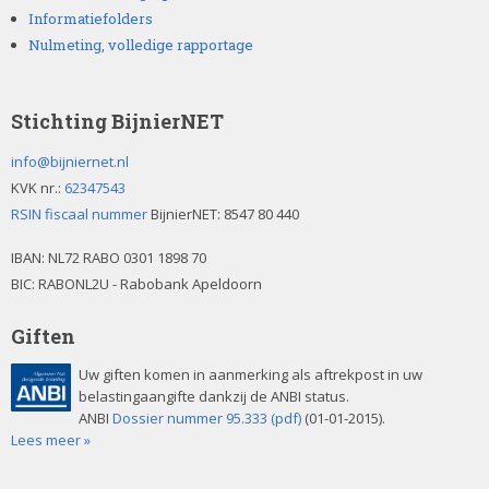
Informatiefolders
Nulmeting, volledige rapportage
Stichting BijnierNET
info@bijniernet.nl
KVK nr.:
62347543
RSIN fiscaal nummer
BijnierNET: 8547 80 440
IBAN:
NL72 RABO 0301 1898 70
BIC: RABONL2U - Rabobank Apeldoorn
Giften
Uw giften komen in aanmerking als aftrekpost in uw
belastingaangifte dankzij de ANBI status.
ANBI
Dossier nummer 95.333 (pdf)
(01-01-2015).
Lees meer »