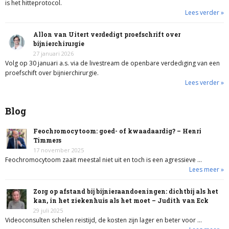
is het hitteprotocol.
Lees verder »
Allon van Uitert verdedigt proefschrift over
bijnierchirurgie
27 januari 2026
Volg op 30 januari a.s. via de livestream de openbare verdediging van een
proefschift over bijnierchirurgie.
Lees verder »
Blog
Feochromocytoom: goed- of kwaadaardig? – Henri
Timmers
17 november 2025
Feochromocytoom zaait meestal niet uit en toch is een agressieve …
Lees meer »
Zorg op afstand bij bijnieraandoeningen: dichtbij als het
kan, in het ziekenhuis als het moet – Judith van Eck
29 juli 2025
Videoconsulten schelen reistijd, de kosten zijn lager en beter voor …