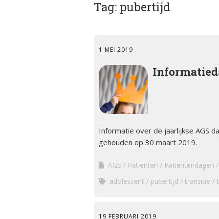
Tag:
ciën­­tie
pubertijd
bijniersch
ntie
Animatie
Syndroom van Cushing
Secundai
Bijnier a
bijniersch
1 MEI 2019
Adrenogenitaal
ntie
syndroom (AGS)
Blog
Informatied
Steroïd g
Primair
bijniersch
Dossier
hyperaldosteronisme
ntie
Ervaring
Feochromocytoom
Immuunth
bijnier
Informatie over de jaarlijkse AGS d
Factshee
Bijnierschorscarcinoom
gehouden op 30 maart 2019.
ziek zijn
AGS
Patiënten
Patientendagen
Infografi
adolescent
pubertijd
transitie
Informat
19 FEBRUARI 2019