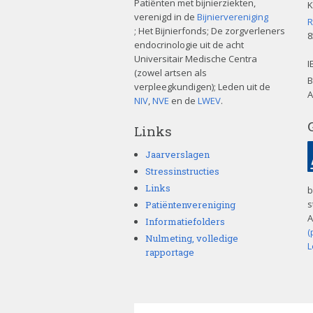
Patiënten met bijnierziekten,
K
verenigd in de
Bijniervereniging
R
; Het Bijnierfonds; De zorgverleners
8
endocrinologie uit de acht
Universitair Medische Centra
I
(zowel artsen als
B
verpleegkundigen); Leden uit de
A
NIV
,
NVE
en de
LWEV
.
Links
Jaarverslagen
Stressinstructies
Links
b
s
Patiëntenvereniging
A
Informatiefolders
(
Nulmeting, volledige
L
rapportage