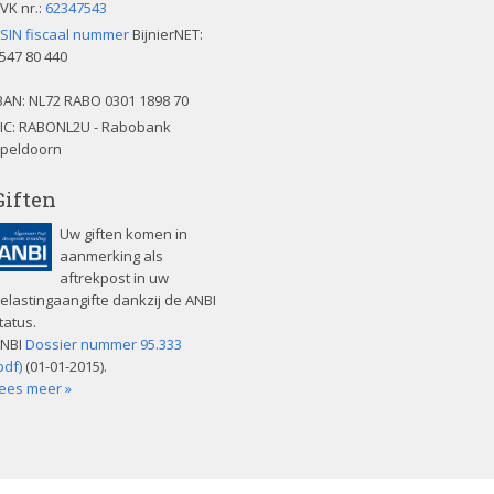
VK nr.:
62347543
SIN fiscaal nummer
BijnierNET:
547 80 440
BAN:
NL72 RABO 0301 1898 70
IC: RABONL2U - Rabobank
peldoorn
Giften
Uw giften komen in
aanmerking als
aftrekpost in uw
elastingaangifte dankzij de ANBI
tatus.
NBI
Dossier nummer 95.333
pdf)
(01-01-2015).
ees meer »