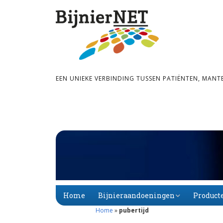
EEN UNIEKE VERBINDING TUSSEN PATIËNTEN, MANT
Home
Bijnieraandoeningen
Product
Home
»
pubertijd
Bijnier­schors­­insuf­­fi­
Primaire
Alfabet