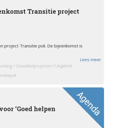
tsstandaard
andoeningen
enkomst Transitie project
u’s
tructies ter
ing van een
sis
 project Transitie poli. De bijeenkomst is
s
Lees meer
andoeningen
ushing
Ontwikkelprojecten
Uitgelicht
nsitiepoli
voor ‘Goed helpen