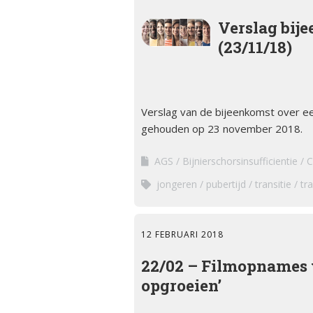
Kwalitei
Bijniera
Verslag bije
(23/11/18)
Mini-doc
Stressins
voorkom
bijniercri
Verslag van de bijeenkomst over een
gehouden op 23 november 2018.
Thesauru
Bijniera
AGS
Bijnierschorsinsufficientie
C
jongeren
pubertijd
transitie
tra
12 FEBRUARI 2018
22/02 – Filmopnames 
opgroeien’