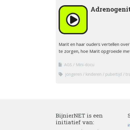
Adrenogeni
Marit en haar ouders vertellen ov
te zorgen, hoe Marit opgroeide met
AGS
Mini-docu
jongeren
kinderen
pubertijd
tr
BijnierNET is een
initiatief van:
i