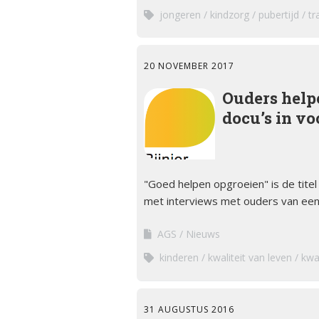
jongeren
kindzorg
pubertijd
tr
20 NOVEMBER 2017
Ouders help
docu’s in vo
"Goed helpen opgroeien" is de titel 
met interviews met ouders van een
AGS
Nieuws
kinderen
kwaliteit van leven
kwa
31 AUGUSTUS 2016