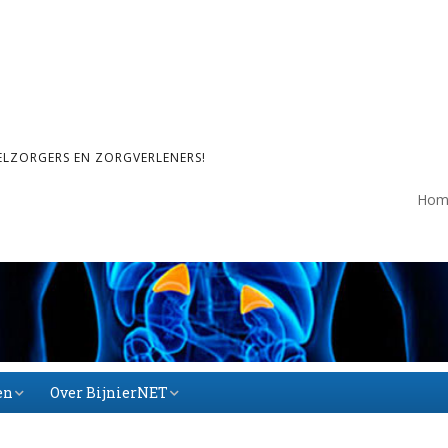
ELZORGERS EN ZORGVERLENERS!
Hom
en
Over BijnierNET
Over BijnierNET