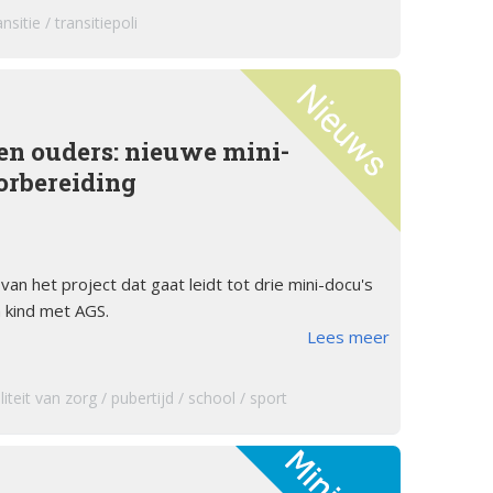
ansitie
transitiepoli
en ouders: nieuwe mini-
orbereiding
van het project dat gaat leidt tot drie mini-docu's
 kind met AGS.
Lees meer
liteit van zorg
pubertijd
school
sport