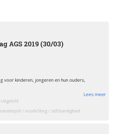
orsinsufficië
s
English
re
pp
Bestuursleden
orsinsufficië
Fondsen en sponsoren
ag AGS 2019 (30/03)
eïnduceerde
orsinsufficië
Jaarverslagen
sverhalen
Veelgestelde vragen
erapie en de
ag voor kinderen, jongeren en hun ouders,
ts Arbeid en
Lees meer
Uitgelicht
cs
transitiepoli
voorlichting
zelfstandigheid
iebrochure