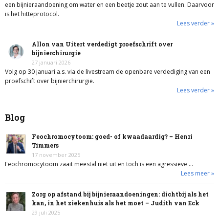
een bijnieraandoening om water en een beetje zout aan te vullen. Daarvoor
is het hitteprotocol.
Lees verder »
Allon van Uitert verdedigt proefschrift over
bijnierchirurgie
27 januari 2026
Volg op 30 januari a.s. via de livestream de openbare verdediging van een
proefschift over bijnierchirurgie.
Lees verder »
Blog
Feochromocytoom: goed- of kwaadaardig? – Henri
Timmers
17 november 2025
Feochromocytoom zaait meestal niet uit en toch is een agressieve …
Lees meer »
Zorg op afstand bij bijnieraandoeningen: dichtbij als het
kan, in het ziekenhuis als het moet – Judith van Eck
29 juli 2025