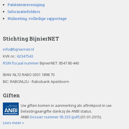
Patiëntenvereniging
Informatiefolders
Nulmeting, volledige rapportage
Stichting BijnierNET
info@bijniernet.nl
KVK nr.:
62347543
RSIN fiscaal nummer
BijnierNET: 8547 80 440
IBAN:
NL72 RABO 0301 1898 70
BIC: RABONL2U - Rabobank Apeldoorn
Giften
Uw giften komen in aanmerking als aftrekpost in uw
belastingaangifte dankzij de ANBI status.
ANBI
Dossier nummer 95.333 (pdf)
(01-01-2015).
Lees meer »