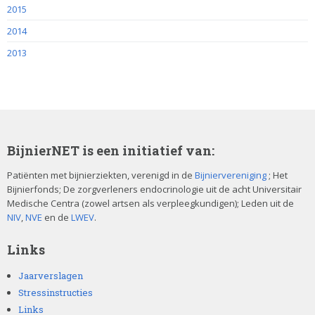
2015
2014
2013
BijnierNET is een initiatief van:
Patiënten met bijnierziekten, verenigd in de
Bijniervereniging
; Het
Bijnierfonds; De zorgverleners endocrinologie uit de acht Universitair
Medische Centra (zowel artsen als verpleegkundigen); Leden uit de
NIV
,
NVE
en de
LWEV
.
Links
Jaarverslagen
Stressinstructies
Links