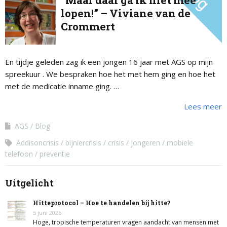
“Maar daar ga ik niet mee
lopen!” – Viviane van de
Crommert
En tijdje geleden zag ik een jongen 16 jaar met AGS op mijn
spreekuur . We bespraken hoe het met hem ging en hoe het
met de medicatie inname ging. …
Lees meer
AGS
Blog
Addisoncrisis
bijniercrisis
crisis
jongeren
mobiele
telefoon
preventie
Uitgelicht
Hitteprotocol – Hoe te handelen bij hitte?
5 juni 2026
Hoge, tropische temperaturen vragen aandacht van mensen met