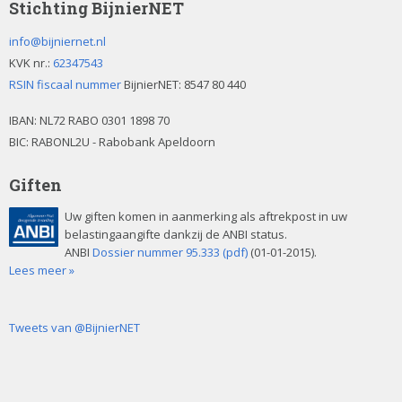
Stichting BijnierNET
info@bijniernet.nl
KVK nr.:
62347543
RSIN fiscaal nummer
BijnierNET: 8547 80 440
IBAN:
NL72 RABO 0301 1898 70
BIC: RABONL2U - Rabobank Apeldoorn
Giften
Uw giften komen in aanmerking als aftrekpost in uw
belastingaangifte dankzij de ANBI status.
ANBI
Dossier nummer 95.333 (pdf)
(01-01-2015).
Lees meer »
Tweets van @BijnierNET