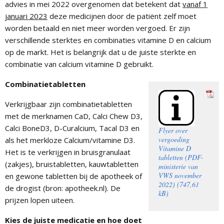
advies in mei 2022 overgenomen dat betekent dat
vanaf 1
januari 2023
deze medicijnen door de patiënt zelf moet
worden betaald en niet meer worden vergoed. Er zijn
verschillende sterktes en combinaties vitamine D en calcium
op de markt. Het is belangrijk dat u de juiste sterkte en
combinatie van calcium vitamine D gebruikt.
Combinatietabletten
Verkrijgbaar zijn combinatietabletten
met de merknamen CaD, Calci Chew D3,
Calci BoneD3, D-Curalcium, Tacal D3 en
Flyer over
vergoeding
als het merkloze Calcium/vitamine D3.
Vitamine D
Het is te verkrijgen in bruisgranulaat
tabletten (PDF-
(zakjes), bruistabletten, kauwtabletten
ministerie van
VWS november
en gewone tabletten bij de apotheek of
2022)
de drogist (bron: apotheek.nl). De
prijzen lopen uiteen.
Kies de juiste medicatie en hoe doet