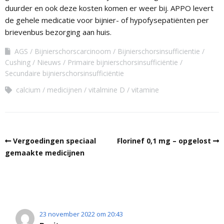
duurder en ook deze kosten komen er weer bij. APPO levert
de gehele medicatie voor bijnier- of hypofysepatiënten per
brievenbus bezorging aan huis.
AGS
Bijnierschorscarcinoom
Bijnierschorsinsufficientie
Cushing
Nieuws
Primaire bijnierschorsinsufficiëntie
Secundaire bijnierschorsinsufficiëntie
calcium
medicijnen
vitalmine D
vitamine
Vergoedingen speciaal
Florinef 0,1 mg – opgelost
gemaakte medicijnen
23 november 2022 om 20:43