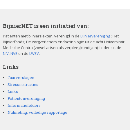
BijnierNET is een initiatief van:
Patiënten met bijnierziekten, verenigd in de
Bijniervereniging
; Het
Bijnierfonds; De zorgverleners endocrinologie uit de acht Universitair
Medische Centra (zowel artsen als verpleegkundigen); Leden uit de
NIV
,
NVE
en de
LWEV
.
Links
Jaarverslagen
Stressinstructies
Links
Patiëntenvereniging
Informatiefolders
Nulmeting, volledige rapportage