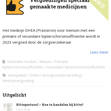
Vergoedingen speciaal
gemaakte medicijnen
Het medicijn DHEA (Prasteron) voor mensen met een
primaire of secundaire bijnierschorsinsufficientie wordt in
2023 vergoed door de zorgverzekeraar.
Lees meer
Generieke module
Nieuws
Primaire
bijnierschorsinsufficiëntie
Secundaire bijnierschorsinsufficiëntie
basispakket
DHEA
doorgevoerde bereiding
Medicijnvergoeding
Uitgelicht
Hitteprotocol – Hoe te handelen bij hitte?
5 juni 2026