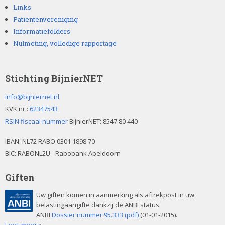
Links
Patiëntenvereniging
Informatiefolders
Nulmeting, volledige rapportage
Stichting BijnierNET
info@bijniernet.nl
KVK nr.:
62347543
RSIN fiscaal nummer
BijnierNET: 8547 80 440
IBAN:
NL72 RABO 0301 1898 70
BIC: RABONL2U - Rabobank Apeldoorn
Giften
Uw giften komen in aanmerking als aftrekpost in uw
belastingaangifte dankzij de ANBI status.
ANBI
Dossier nummer 95.333 (pdf)
(01-01-2015).