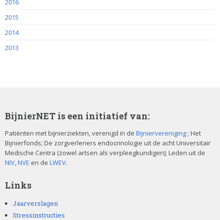
2016
2015
2014
2013
BijnierNET is een initiatief van:
Patiënten met bijnierziekten, verenigd in de
Bijniervereniging
; Het
Bijnierfonds; De zorgverleners endocrinologie uit de acht Universitair
Medische Centra (zowel artsen als verpleegkundigen); Leden uit de
NIV
,
NVE
en de
LWEV
.
Links
Jaarverslagen
Stressinstructies