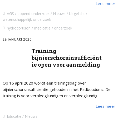
Lees meer
AGS
Lopend onderzoek
Nieuws
Uitgelicht
wetenschappelijk onderzoek
hydrocortison
medicatie
onderzoek
28 JANUARI 2020
Training
bijnierschorsinsufficiënt
ie open voor aanmelding
Op 16 april 2020 wordt een trainingsdag over
bijnierschorsinsufficientie gehouden in het Radboudumc. De
training is voor verpleegkundigen en verpleegkundig
specialisten.
Lees meer
Educatie
Nieuws