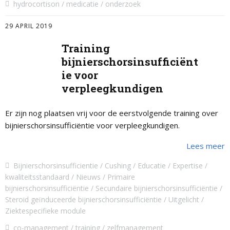
hydrocortison
medicatie
onderzoek
29 APRIL 2019
Training
bijnierschorsinsufficiënt
ie voor
verpleegkundigen
Er zijn nog plaatsen vrij voor de eerstvolgende training over
bijnierschorsinsufficiëntie voor verpleegkundigen.
Lees meer
Bijnierschorsinsufficientie
Cushing
Educatie
Expertise
kwaliteitsstandaard
Nieuws
Primaire
bijnierschorsinsufficiëntie
Secundaire bijnierschorsinsufficiëntie
Steroid geïnduceerde bijnierschorsinsufficiëntie
Uitgelicht
Ziektespecifieke module
co-management
training
zelfmanagement