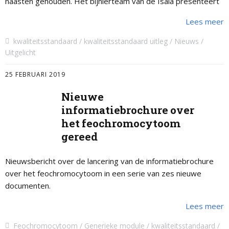
naasten gehouden. Het bijnierteam van de Isala presenteert
de wijze waarop zij de Kwaliteitsstandaard
Lees meer
bijnieraandoeningen …
kwaliteitsstandaard
kwaliteitsstandaard uitleg
Nieuws
Uitgelicht
25 FEBRUARI 2019
Nieuwe
informatiebrochure over
het feochromocytoom
gereed
Nieuwsbericht over de lancering van de informatiebrochure
over het feochromocytoom in een serie van zes nieuwe
documenten.
Lees meer
Feochromocytoom
Generieke module
kwaliteitsstandaard