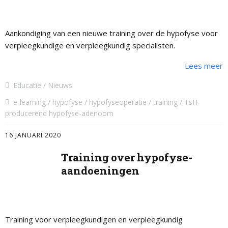
Aankondiging van een nieuwe training over de hypofyse voor
verpleegkundige en verpleegkundig specialisten.
Lees meer
Educatie
Nieuws
e-learning
hypofyse
hypofyseoperatie
training
TsH-
producerend hypofyse-adenoom
16 JANUARI 2020
Training over hypofyse-
aandoeningen
Training voor verpleegkundigen en verpleegkundig