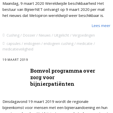
Maandag, 9 maart 2020 Wereldwijde beschikbaarheid Het
bestuur van BijnierNET ontvangt op 9 maart 2020 per mail
het nieuws dat Metopiron wereldwijd weer beschikbaar is.
bron: bericht van HRA Pharma, …
Lees meer
Cushing
Dossier
Nieuws
Uitgelicht
Vergoedingen
capsules
endogeen
endogeen cushing
medicatie
medicatieveiligheid
19 MAART 2019
Bomvol programma over
zorg voor
bijnierpatiënten
Dinsdagavond 19 maart 2019 wordt de regionale
bijeenkomst voor mensen met een bijnieraandoening en hun