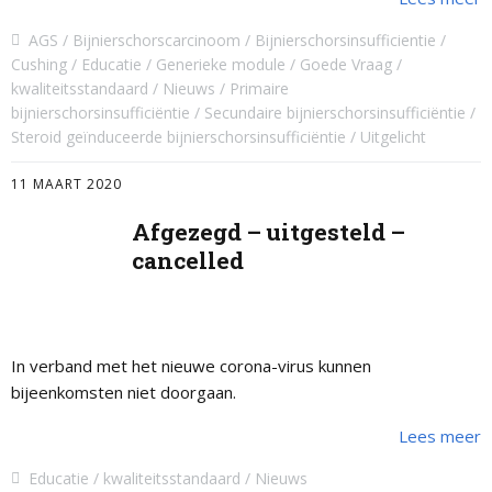
AGS
Bijnierschorscarcinoom
Bijnierschorsinsufficientie
Cushing
Educatie
Generieke module
Goede Vraag
kwaliteitsstandaard
Nieuws
Primaire
bijnierschorsinsufficiëntie
Secundaire bijnierschorsinsufficiëntie
Steroid geïnduceerde bijnierschorsinsufficiëntie
Uitgelicht
11 MAART 2020
Afgezegd – uitgesteld –
cancelled
In verband met het nieuwe corona-virus kunnen
bijeenkomsten niet doorgaan.
Lees meer
Educatie
kwaliteitsstandaard
Nieuws