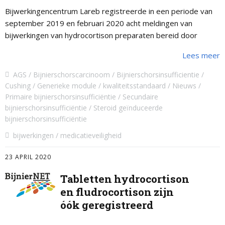
Bijwerkingencentrum Lareb registreerde in een periode van
september 2019 en februari 2020 acht meldingen van
bijwerkingen van hydrocortison preparaten bereid door
apothekers.
Lees meer
AGS
Bijnierschorscarcinoom
Bijnierschorsinsufficientie
Cushing
Generieke module
kwaliteitsstandaard
Nieuws
Primaire bijnierschorsinsufficiëntie
Secundaire
bijnierschorsinsufficiëntie
Steroid geïnduceerde
bijnierschorsinsufficiëntie
bijwerkingen
medicatieveiligheid
23 APRIL 2020
Tabletten hydrocortison
en fludrocortison zijn
óók geregistreerd