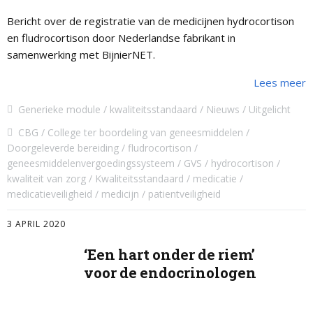
Bericht over de registratie van de medicijnen hydrocortison
en fludrocortison door Nederlandse fabrikant in
samenwerking met BijnierNET.
Lees meer
Generieke module
kwaliteitsstandaard
Nieuws
Uitgelicht
CBG
College ter boordeling van geneesmiddelen
Doorgeleverde bereiding
fludrocortison
geneesmiddelenvergoedingssysteem
GVS
hydrocortison
kwaliteit van zorg
Kwaliteitsstandaard
medicatie
medicatieveiligheid
medicijn
patientveiligheid
3 APRIL 2020
‘Een hart onder de riem’
voor de endocrinologen