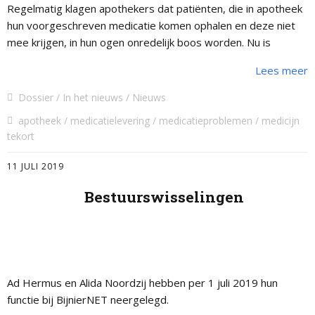
Regelmatig klagen apothekers dat patiënten, die in apotheek
hun voorgeschreven medicatie komen ophalen en deze niet
mee krijgen, in hun ogen onredelijk boos worden. Nu is
schelden en gooien met …
Lees meer
Dossier
In het nieuws
Nieuws
apotheek
medicatielevering
medicatieproblemen
medicijn
tekort
11 JULI 2019
Bestuurswisselingen
Ad Hermus en Alida Noordzij hebben per 1 juli 2019 hun
functie bij BijnierNET neergelegd.