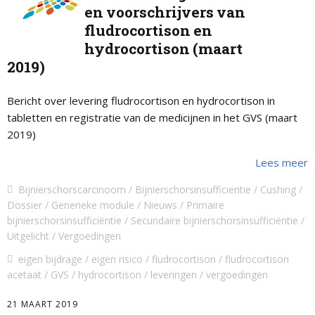
en voorschrijvers van
fludrocortison en
hydrocortison (maart
2019)
Bericht over levering fludrocortison en hydrocortison in
tabletten en registratie van de medicijnen in het GVS (maart
2019)
Lees meer
Bijnierschorscarcinoom
Bijnierschorsinsufficientie
Cushing
Dossier
Generieke module
Nieuws
Primaire
bijnierschorsinsufficiëntie
Secundaire bijnierschorsinsufficiëntie
Uitgelicht
Vergoedingen
eigen bijdrage
eigen risico
fludrocortison
fludrocortison
acetaat
GVS
hydrocortison
leveringen
vergoedingen
21 MAART 2019