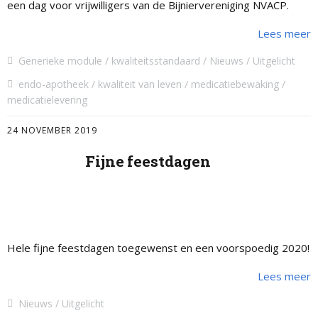
een dag voor vrijwilligers van de Bijniervereniging NVACP.
Lees meer
Generieke module
kwaliteitsstandaard
Nieuws
Uitgelicht
endo-apotheek
kwaliteit van leven
medicatiebewaking
medicatielevering
24 NOVEMBER 2019
Fijne feestdagen
Hele fijne feestdagen toegewenst en een voorspoedig 2020!
Lees meer
Nieuws
Uitgelicht