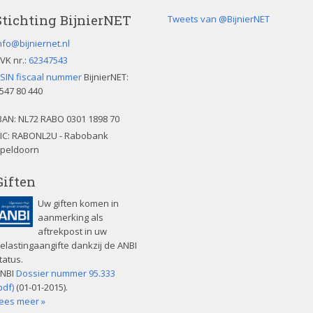
Stichting BijnierNET
Tweets van @BijnierNET
nfo@bijniernet.nl
VK nr.:
62347543
SIN fiscaal nummer
BijnierNET:
547 80 440
BAN:
NL72 RABO 0301 1898 70
IC: RABONL2U - Rabobank
peldoorn
Giften
Uw giften komen in
aanmerking als
aftrekpost in uw
elastingaangifte dankzij de ANBI
tatus.
NBI
Dossier nummer 95.333
pdf)
(01-01-2015).
ees meer »