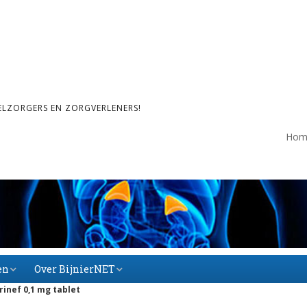
ELZORGERS EN ZORGVERLENERS!
Hom
en
Over BijnierNET
inef 0,1 mg tablet
Over BijnierNET