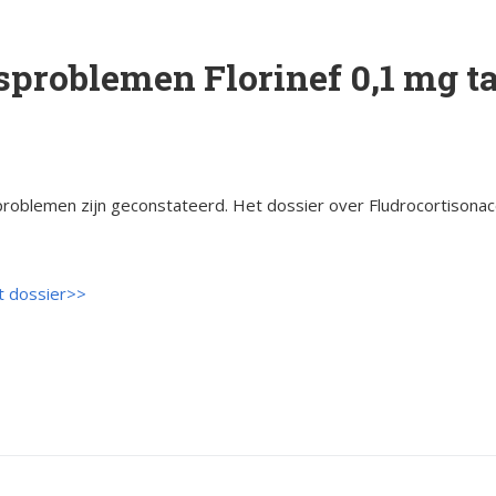
orsinsufficië
s
English
problemen Florinef 0,1 mg ta
re
pp
Bestuursleden
orsinsufficië
Fondsen en sponsoren
eïnduceerde
orsinsufficië
roblemen zijn geconstateerd. Het dossier over Fludrocortisonace
Jaarverslagen
sverhalen
Veelgestelde vragen
erapie en de
t dossier>>
ts Arbeid en
cs
iebrochure