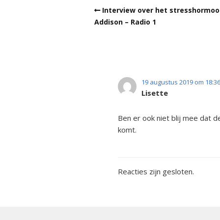
Kwalitei
Bijniera
Interview over het stresshormoon
Addison – Radio 1
Mini-doc
Stressins
voorkom
bijniercri
19 augustus 2019 om 18:3
Lisette
Thesauru
Bijniera
Ben er ook niet blij mee dat de
komt.
Reacties zijn gesloten.