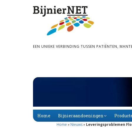
EEN UNIEKE VERBINDING TUSSEN PATIËNTEN, MANT
Home
Bijnieraandoeningen
Product
Home
»
Nieuws
»
Leveringsproblemen Flor
Bijnier­schors­­insuf­­fi­
Primaire
Alfabet