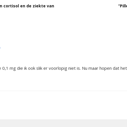
tsstandaard
andoeningen
 cortisol en de ziekte van
“Pi
u’s
tructies ter
ing van een
sis
6
s
andoeningen
 0,1 mg die ik ook slik er voorlopig niet is. Nu maar hopen dat het