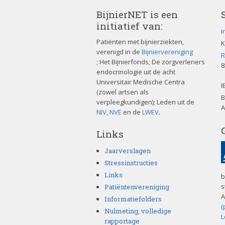
BijnierNET is een
initiatief van:
i
Patiënten met bijnierziekten,
K
verenigd in de
Bijniervereniging
R
; Het Bijnierfonds; De zorgverleners
8
endocrinologie uit de acht
Universitair Medische Centra
I
(zowel artsen als
B
verpleegkundigen); Leden uit de
A
NIV
,
NVE
en de
LWEV
.
Links
Jaarverslagen
Stressinstructies
Links
b
s
Patiëntenvereniging
A
Informatiefolders
(
Nulmeting, volledige
L
rapportage