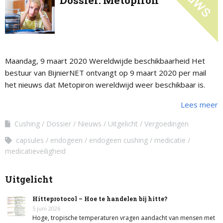
Dossier: Metopiron
Maandag, 9 maart 2020 Wereldwijde beschikbaarheid Het
bestuur van BijnierNET ontvangt op 9 maart 2020 per mail
het nieuws dat Metopiron wereldwijd weer beschikbaar is.
bron: bericht van HRA Pharma, …
Lees meer
Cushing
Dossier
Nieuws
Uitgelicht
Vergoedingen
capsules
endogeen
endogeen cushing
medicatie
medicatieveiligheid
Uitgelicht
Hitteprotocol – Hoe te handelen bij hitte?
5 juni 2026
Hoge, tropische temperaturen vragen aandacht van mensen met