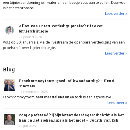
een bijnieraandoening om water en een beetje zout aan te vullen. Daarvoor
is het hitteprotocol.
Lees verder »
Allon van Uitert verdedigt proefschrift over
bijnierchirurgie
27 januari 2026
Volg op 30 januari a.s. via de livestream de openbare verdediging van een
proefschift over bijnierchirurgie.
Lees verder »
Blog
Feochromocytoom: goed- of kwaadaardig? – Henri
Timmers
17 november 2025
Feochromocytoom zaait meestal niet uit en toch is een agressieve …
Lees meer »
Zorg op afstand bij bijnieraandoeningen: dichtbij als het
kan, in het ziekenhuis als het moet – Judith van Eck
29 juli 2025