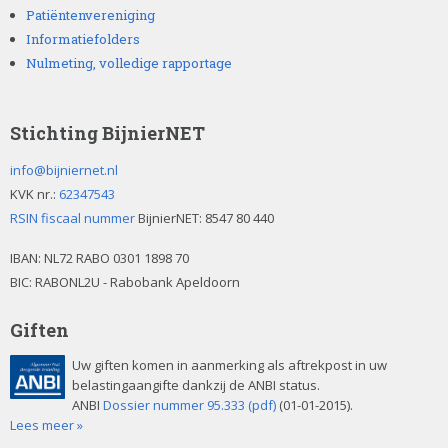
Patiëntenvereniging
Informatiefolders
Nulmeting, volledige rapportage
Stichting BijnierNET
info@bijniernet.nl
KVK nr.:
62347543
RSIN fiscaal nummer
BijnierNET: 8547 80 440
IBAN:
NL72 RABO 0301 1898 70
BIC: RABONL2U - Rabobank Apeldoorn
Giften
Uw giften komen in aanmerking als aftrekpost in uw
belastingaangifte dankzij de ANBI status.
ANBI
Dossier nummer 95.333 (pdf)
(01-01-2015).
Lees meer »