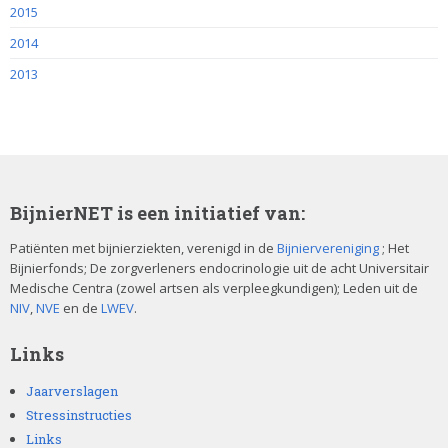
2015
2014
2013
BijnierNET is een initiatief van:
Patiënten met bijnierziekten, verenigd in de
Bijniervereniging
; Het
Bijnierfonds; De zorgverleners endocrinologie uit de acht Universitair
Medische Centra (zowel artsen als verpleegkundigen); Leden uit de
NIV
,
NVE
en de
LWEV
.
Links
Jaarverslagen
Stressinstructies
Links