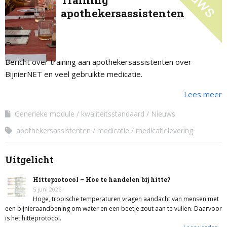
Training
apothekersassistenten
Bericht over training aan apothekersassistenten over
BijnierNET en veel gebruikte medicatie.
Lees meer
Generieke module
kwaliteitsstandaard
Nieuws
apothekersassistenten
medicatie
medicatielevering
Uitgelicht
Hitteprotocol – Hoe te handelen bij hitte?
5 juni 2026
Hoge, tropische temperaturen vragen aandacht van mensen met
een bijnieraandoening om water en een beetje zout aan te vullen. Daarvoor
is het hitteprotocol.