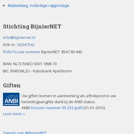
Nulmeting, volledige rapportage
Stichting BijnierNET
info@bijniernet.nl
KVK nr.:
62347543
RSIN fiscaal nummer
BijnierNET: 8547 80 440
IBAN:
NL72 RABO 0301 1898 70
BIC: RABONL2U - Rabobank Apeldoorn
Giften
Uw giften komen in aanmerking als aftrekpost in uw
belastingaangifte dankzij de ANBI status.
ANBI
Dossier nummer 95.333 (pdf)
(01-01-2015).
Lees meer »
Tweets van @BijnierNET