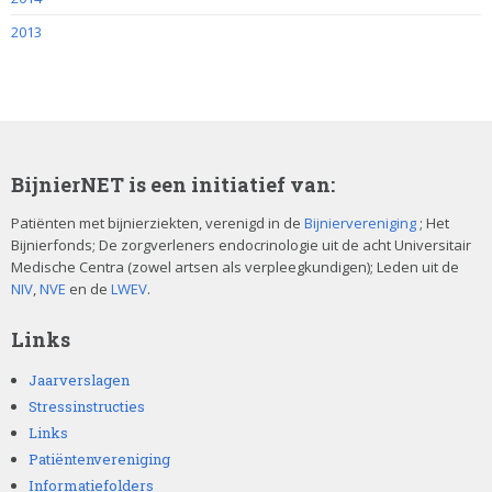
2013
BijnierNET is een initiatief van:
Patiënten met bijnierziekten, verenigd in de
Bijniervereniging
; Het
Bijnierfonds; De zorgverleners endocrinologie uit de acht Universitair
Medische Centra (zowel artsen als verpleegkundigen); Leden uit de
NIV
,
NVE
en de
LWEV
.
Links
Jaarverslagen
Stressinstructies
Links
Patiëntenvereniging
Informatiefolders