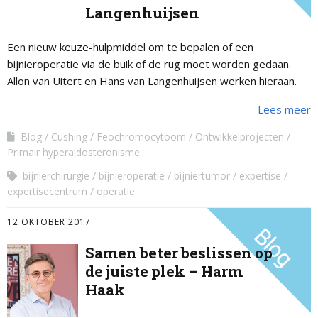
Langenhuijsen
Een nieuw keuze-hulpmiddel om te bepalen of een
bijnieroperatie via de buik of de rug moet worden gedaan.
Allon van Uitert en Hans van Langenhuijsen werken hieraan.
Lees meer
Blog
Cushing
Feochromocytoom
Ontwikkelprojecten
Primair hyperaldosteronisme
bijnierchirurgie
bijnieroperatie
bijniertumor
expertise
expertisecentrum
operatie
12 OKTOBER 2017
Samen beter beslissen op
de juiste plek – Harm
Haak