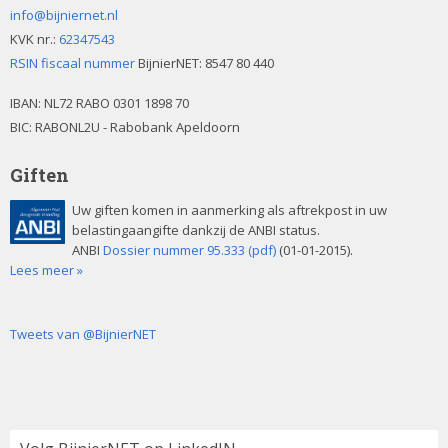
info@bijniernet.nl
KVK nr.:
62347543
RSIN fiscaal nummer
BijnierNET: 8547 80 440
IBAN:
NL72 RABO 0301 1898 70
BIC: RABONL2U - Rabobank Apeldoorn
Giften
Uw giften komen in aanmerking als aftrekpost in uw
belastingaangifte dankzij de ANBI status.
ANBI
Dossier nummer 95.333 (pdf)
(01-01-2015).
Lees meer »
Tweets van @BijnierNET