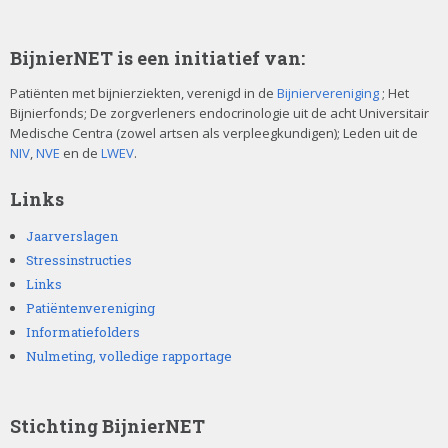
BijnierNET is een initiatief van:
Patiënten met bijnierziekten, verenigd in de
Bijniervereniging
; Het
Bijnierfonds; De zorgverleners endocrinologie uit de acht Universitair
Medische Centra (zowel artsen als verpleegkundigen); Leden uit de
NIV
,
NVE
en de
LWEV
.
Links
Jaarverslagen
Stressinstructies
Links
Patiëntenvereniging
Informatiefolders
Nulmeting, volledige rapportage
Stichting BijnierNET