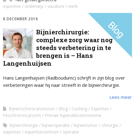
expertise
onderwijs
vacature
werk
8 DECEMBER 2016
Bijnierchirurgie:
complexe zorg waar nog
steeds verbetering in te
brengen is – Hans
Langenhuijsen
Hans Langenhuijsen (Radboudumc) schrijft in zijn blog over
verbeteringen waar hij naar streeft in de bijnierchirurgie.
Lees meer
Bijnierschorscarcinoom
Blog
Cushing
Expertise
Feochromocytoom
Primair hyperaldosteronisme
bijnierchirurgie
bijnieroperatie
bijniertumor
chirurgie
expertise
expertisecentrum
operatie