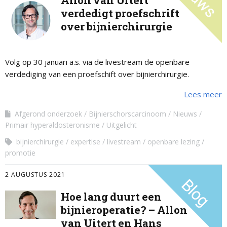
Allon van Uitert
verdedigt proefschrift
over bijnierchirurgie
Volg op 30 januari a.s. via de livestream de openbare
verdediging van een proefschift over bijnierchirurgie.
Lees meer
Afgerond onderzoek
Bijnierschorscarcinoom
Nieuws
Primair hyperaldosteronisme
Uitgelicht
bijnierchirurgie
expertise
livestream
openbare lezing
promotie
2 AUGUSTUS 2021
Hoe lang duurt een
bijnieroperatie? – Allon
van Uitert en Hans