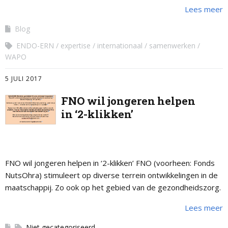
uiteenlopend.
Lees meer
Blog
ENDO-ERN
expertise
internationaal
samenwerken
WAPO
5 JULI 2017
FNO wil jongeren helpen
in ‘2-klikken’
FNO wil jongeren helpen in ‘2-klikken’ FNO (voorheen: Fonds
NutsOhra) stimuleert op diverse terrein ontwikkelingen in de
maatschappij. Zo ook op het gebied van de gezondheidszorg.
Het doel van het …
Lees meer
Niet gecategoriseerd