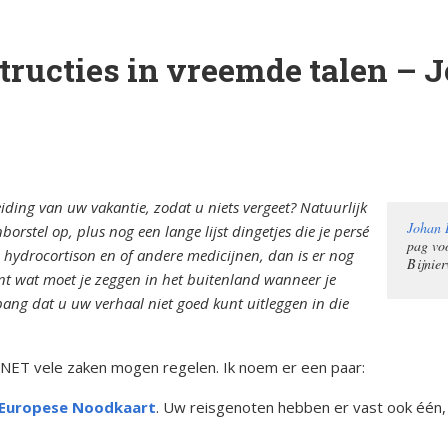
orsinsufficië
s
English
tructies in vreemde talen –
re
pp
Bestuursleden
orsinsufficië
Fondsen en sponsoren
eïnduceerde
orsinsufficië
Jaarverslagen
iding van uw vakantie, zodat u niets vergeet? Natuurlijk
Johan 
rstel op, plus nog een lange lijst dingetjes die je persé
sverhalen
Veelgestelde vragen
erapie en de
pag v
 hydrocortison en of andere medicijnen, dan is er nog
Bijnie
nt wat moet je zeggen in het buitenland wanneer je
ts Arbeid en
ang dat u uw verhaal niet goed kunt uitleggen in die
cs
erNET vele zaken mogen regelen. Ik noem er een paar:
iebrochure
Europese Noodkaart
. Uw reisgenoten hebben er vast ook één, 