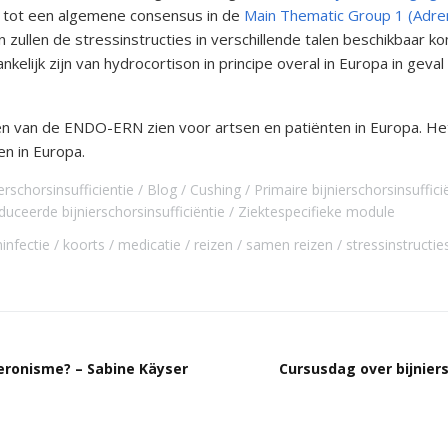
d tot een algemene consensus in de
Main Thematic Group 1 (Adre
llen de stressinstructies in verschillende talen beschikbaar ko
nkelijk zijn van hydrocortison in principe overal in Europa in geva
 van de ENDO-ERN zien voor artsen en patiënten in Europa. Het 
n in Europa.
erschorsinsufficientie
Blog
Cushing
Primaire bijnierschorsinsuffici
duceerde bijnierschorsinsufficiëntie
Ziektespecifieke module
infectie
koorts
medicatie
reizen
samen reizen
stressinstructie
eronisme? – Sabine Käyser
Cursusdag over bijniers