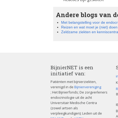
Andere blogs van de
Met belangstelling voor de endocr
Reizen en wat moet je (niet) doe
Zeldzame ziekten en kenniscentr
BijnierNET is een
initiatief van:
i
Patiënten met bijnierziekten,
K
verenigd in de
Bijniervereniging
R
; Het Bijnierfonds; De zorgverleners
8
endocrinologie uit de acht
Universitair Medische Centra
I
(zowel artsen als
B
verpleegkundigen); Leden uit de
A