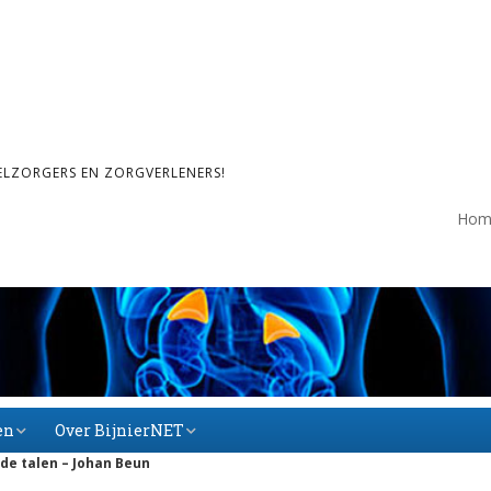
ELZORGERS EN ZORGVERLENERS!
Hom
en
Over BijnierNET
de talen – Johan Beun
Over BijnierNET