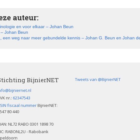
ze auteur:
inologie en voor elkaar – Johan Beun
n – Johan Beun
a, een weg naar meer gebundelde kennis – Johan G. Beun en Johan d
Stichting BijnierNET
Tweets van @BijnierNET
nfo@bijniernet.nl
VK nr.:
62347543
SIN fiscaal nummer
BijnierNET:
547 80 440
BAN:
NL72 RABO 0301 1898 70
IC: RABONL2U - Rabobank
peldoorn