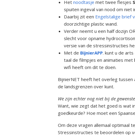
Kwalitei
Het
noodtasje
met twee flesjes
Bijniera
spuiten ingeval van nood om niet 
Daarbij zit een
Engelstalige brief 
Mini-doc
doorzichtige plastic wand.
Verder neemt u een half dozijn OR
Stressins
slecht voor opname hydrocortison 
voorkom
versie van de stressinstructies 
bijniercri
Met de
BijnierAPP
. kunt u de art
taal de filmpjes en animaties met 
Thesauru
Bijniera
wifi heeft om dit te doen.
BijnierNET heeft het overleg tusse
de landsgrenzen over kunt.
We zijn echter nog niet bij de gewenste 
Want, wie zegt dat het goed is wat in
goedkeurde? Hoe moet een Spaanse a
Om deze vragen allemaal optimaal te
Stressinstructies te beoordelen op