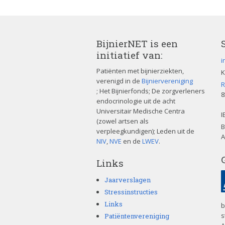
BijnierNET is een
initiatief van:
i
Patiënten met bijnierziekten,
K
verenigd in de
Bijniervereniging
R
; Het Bijnierfonds; De zorgverleners
8
endocrinologie uit de acht
Universitair Medische Centra
I
(zowel artsen als
B
verpleegkundigen); Leden uit de
A
NIV
,
NVE
en de
LWEV
.
Links
Jaarverslagen
Stressinstructies
Links
b
s
Patiëntenvereniging