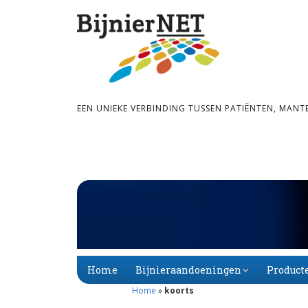
EEN UNIEKE VERBINDING TUSSEN PATIËNTEN, MANT
Home
Bijnieraandoeningen
Product
Home
»
koorts
Bijnier­schors­­insuf­­fi­
Primaire
Alfabet