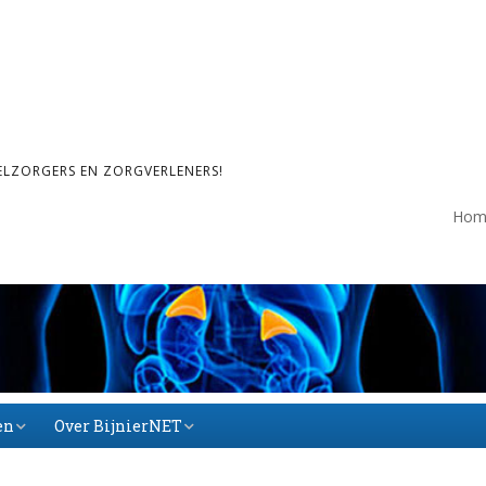
ELZORGERS EN ZORGVERLENERS!
Hom
en
Over BijnierNET
Over BijnierNET