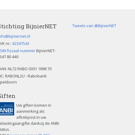
Stichting BijnierNET
Tweets van @BijnierNET
nfo@bijniernet.nl
VK nr.:
62347543
SIN fiscaal nummer
BijnierNET:
547 80 440
BAN:
NL72 RABO 0301 1898 70
IC: RABONL2U - Rabobank
peldoorn
Giften
Uw giften komen in
aanmerking als
aftrekpost in uw
elastingaangifte dankzij de ANBI
tatus.