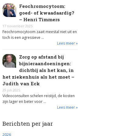
Feochromocytoom:
goed- of kwaadaardig?
– Henri Timmers
17 november 2025
Feochromocytoom zaait meestal niet uit en
toch is een agressieve …
Lees meer »
Zorg op afstand bij
bijnieraandoeningen:
dichtbij als het kan, in
het ziekenhuis als het moet –
Judith van Eck
29 juli 2025
Videoconsulten schelen reistijd, de kosten
zijn lager en beter voor …
Lees meer »
Berichten per jaar
2026