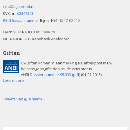
info@bijniernet.nl
KVK nr.:
62347543
RSIN fiscaal nummer
BijnierNET: 8547 80 440
IBAN:
NL72 RABO 0301 1898 70
BIC: RABONL2U - Rabobank Apeldoorn
Giften
Uw giften komen in aanmerking als aftrekpost in uw
belastingaangifte dankzij de ANBI status.
ANBI
Dossier nummer 95.333 (pdf)
(01-01-2015).
Lees meer »
Tweets van @BijnierNET