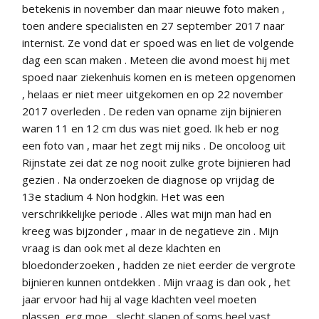
betekenis in november dan maar nieuwe foto maken ,
toen andere specialisten en 27 september 2017 naar
internist. Ze vond dat er spoed was en liet de volgende
dag een scan maken . Meteen die avond moest hij met
spoed naar ziekenhuis komen en is meteen opgenomen
, helaas er niet meer uitgekomen en op 22 november
2017 overleden . De reden van opname zijn bijnieren
waren 11 en 12 cm dus was niet goed. Ik heb er nog
een foto van , maar het zegt mij niks . De oncoloog uit
Rijnstate zei dat ze nog nooit zulke grote bijnieren had
gezien . Na onderzoeken de diagnose op vrijdag de
13e stadium 4 Non hodgkin. Het was een
verschrikkelijke periode . Alles wat mijn man had en
kreeg was bijzonder , maar in de negatieve zin . Mijn
vraag is dan ook met al deze klachten en
bloedonderzoeken , hadden ze niet eerder de vergrote
bijnieren kunnen ontdekken . Mijn vraag is dan ook , het
jaar ervoor had hij al vage klachten veel moeten
plassen, erg moe , slecht slapen of soms heel vast .