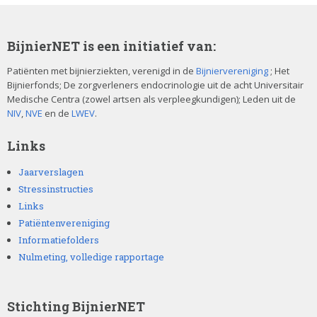
BijnierNET is een initiatief van:
Patiënten met bijnierziekten, verenigd in de
Bijniervereniging
; Het
Bijnierfonds; De zorgverleners endocrinologie uit de acht Universitair
Medische Centra (zowel artsen als verpleegkundigen); Leden uit de
NIV
,
NVE
en de
LWEV
.
Links
Jaarverslagen
Stressinstructies
Links
Patiëntenvereniging
Informatiefolders
Nulmeting, volledige rapportage
Stichting BijnierNET