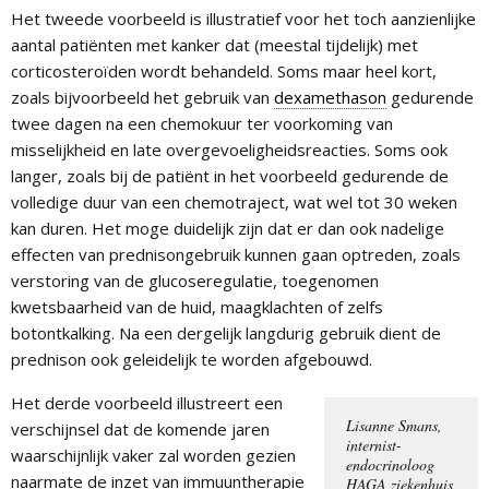
Het tweede voorbeeld is illustratief voor het toch aanzienlijke
aantal patiënten met kanker dat (meestal tijdelijk) met
corticosteroïden wordt behandeld. Soms maar heel kort,
zoals bijvoorbeeld het gebruik van
dexamethason
gedurende
twee dagen na een chemokuur ter voorkoming van
misselijkheid en late overgevoeligheidsreacties. Soms ook
langer, zoals bij de patiënt in het voorbeeld gedurende de
volledige duur van een chemotraject, wat wel tot 30 weken
kan duren. Het moge duidelijk zijn dat er dan ook nadelige
effecten van prednisongebruik kunnen gaan optreden, zoals
verstoring van de glucoseregulatie, toegenomen
kwetsbaarheid van de huid, maagklachten of zelfs
botontkalking. Na een dergelijk langdurig gebruik dient de
prednison ook geleidelijk te worden afgebouwd.
Het derde voorbeeld illustreert een
Lisanne Smans,
verschijnsel dat de komende jaren
internist-
waarschijnlijk vaker zal worden gezien
endocrinoloog
naarmate de inzet van immuuntherapie
HAGA ziekenhuis,