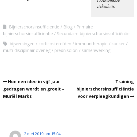
Leeuwenhoek
ziekenhuis.
Bijnierschorsinsufficientie
Blog
Primaire
bijnierschorsinsufficiëntie
Secundaire bijnierschorsinsufficiëntie
bijwerkingen
corticosteroïden
immuuntherapie
kanker
multi-disciplinair overleg
prednisolon
samenwerking
Hoe een idee in vijf jaar
Training
gedragen wordt en groeit –
bijnierschorsinsufficiëntie
Muriël Marks
voor verpleegkundigen
2 mei 2019 om 15:04