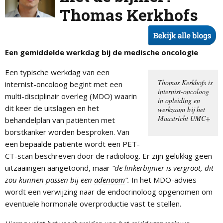
Thomas Kerkhofs
Een gemiddelde werkdag bij de medische oncologie
Een typische werkdag van een
Thomas Kerkhofs is
internist-oncoloog begint met een
internist-oncoloog
multi-disciplinair overleg (MDO) waarin
in opleiding en
dit keer de uitslagen en het
werkzaam bij het
Maastricht UMC+
behandelplan van patiënten met
borstkanker worden besproken. Van
een bepaalde patiënte wordt een PET-
CT-scan beschreven door de radioloog. Er zijn gelukkig geen
uitzaaiingen aangetoond, maar
“de linkerbijnier is vergroot, dit
zou kunnen passen bij een
adenoom
”.
In het MDO-advies
wordt een verwijzing naar de endocrinoloog opgenomen om
eventuele hormonale overproductie vast te stellen.