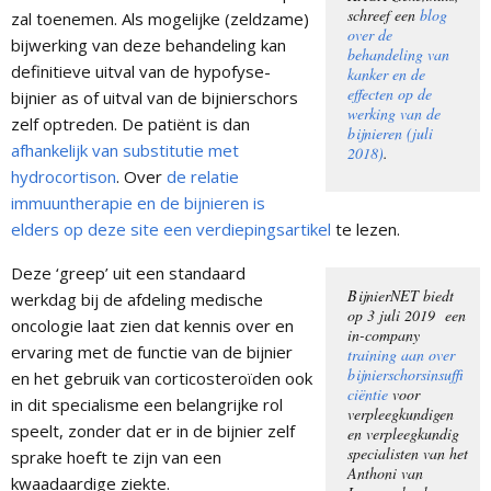
schreef een
blog
zal toenemen. Als mogelijke (zeldzame)
over de
bijwerking van deze behandeling kan
behandeling van
definitieve uitval van de hypofyse-
kanker en de
effecten op de
bijnier as of uitval van de bijnierschors
werking van de
zelf optreden. De patiënt is dan
bijnieren (juli
afhankelijk van substitutie met
2018)
.
hydrocortison
. Over
de relatie
immuuntherapie en de bijnieren is
elders op deze site een verdiepingsartikel
te lezen.
Deze ‘greep’ uit een standaard
BijnierNET biedt
werkdag bij de afdeling medische
op 3 juli 2019 een
oncologie laat zien dat kennis over en
in-company
ervaring met de functie van de bijnier
training aan over
bijnierschorsinsuffi
en het gebruik van corticosteroïden ook
ciëntie
voor
in dit specialisme een belangrijke rol
verpleegkundigen
speelt, zonder dat er in de bijnier zelf
en verpleegkundig
specialisten van het
sprake hoeft te zijn van een
Anthoni van
kwaadaardige ziekte.