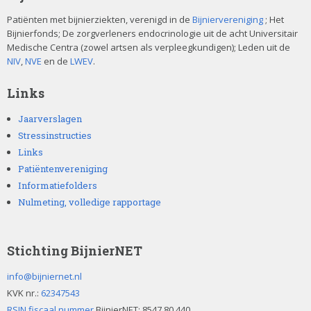
Patiënten met bijnierziekten, verenigd in de
Bijniervereniging
; Het
Bijnierfonds; De zorgverleners endocrinologie uit de acht Universitair
Medische Centra (zowel artsen als verpleegkundigen); Leden uit de
NIV
,
NVE
en de
LWEV
.
Links
Jaarverslagen
Stressinstructies
Links
Patiëntenvereniging
Informatiefolders
Nulmeting, volledige rapportage
Stichting BijnierNET
info@bijniernet.nl
KVK nr.:
62347543
RSIN fiscaal nummer
BijnierNET: 8547 80 440