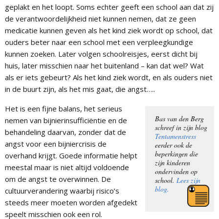
geplakt en het loopt. Soms echter geeft een school aan dat zij
de verantwoordelijkheid niet kunnen nemen, dat ze geen
medicatie kunnen geven als het kind ziek wordt op school, dat
ouders beter naar een school met een verpleegkundige
kunnen zoeken. Later volgen schoolreisjes, eerst dicht bij
huis, later misschien naar het buitenland – kan dat wel? Wat
als er iets gebeurt? Als het kind ziek wordt, en als ouders niet
in de buurt zijn, als het mis gaat, die angst…..
Het is een fijne balans, het serieus
Bas van den Berg
nemen van bijnierinsufficiëntie en de
schreef in zijn blog
behandeling daarvan, zonder dat de
Tentamenstress
angst voor een bijniercrisis de
eerder ook de
beperkingen die
overhand krijgt. Goede informatie helpt
zijn kinderen
meestal maar is niet altijd voldoende
ondervinden op
om de angst te overwinnen. De
school.
Lees zijn
blog.
cultuurverandering waarbij risico’s
steeds meer moeten worden afgedekt
speelt misschien ook een rol.