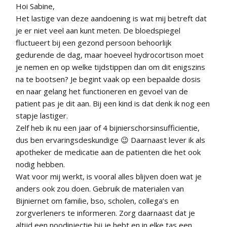
Hoi Sabine,
Het lastige van deze aandoening is wat mij betreft dat
je er niet veel aan kunt meten. De bloedspiegel
fluctueert bij een gezond persoon behoorlijk
gedurende de dag, maar hoeveel hydrocortison moet
je nemen en op welke tijdstippen dan om dit enigszins
na te bootsen? Je begint vaak op een bepaalde dosis
en naar gelang het functioneren en gevoel van de
patient pas je dit aan. Bij een kind is dat denk ik nog een
stapje lastiger.
Zelf heb ik nu een jaar of 4 bijnierschorsinsufficientie,
dus ben ervaringsdeskundige 😉 Daarnaast lever ik als
apotheker de medicatie aan de patienten die het ook
nodig hebben.
Wat voor mij werkt, is vooral alles blijven doen wat je
anders ook zou doen. Gebruik de materialen van
Bijniernet om familie, bso, scholen, collega’s en
zorgverleners te informeren. Zorg daarnaast dat je
altijd een noodinjectie bij je hebt en in elke tas een