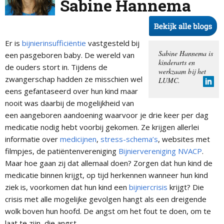
Sabine Hannema
Er is
bijnierinsufficiëntie
vastgesteld bij
Sabine Hannema is
een pasgeboren baby. De wereld van
kinderarts en
de ouders stort in. Tijdens de
werkzaam bij het
zwangerschap hadden ze misschien wel
LUMC.
eens gefantaseerd over hun kind maar
nooit was daarbij de mogelijkheid van
een aangeboren aandoening waarvoor je drie keer per dag
medicatie nodig hebt voorbij gekomen. Ze krijgen allerlei
informatie over
medicijnen
,
stress-schema’s
, websites met
filmpjes, de patiëntenvereniging
Bijniervereniging NVACP
.
Maar hoe gaan zij dat allemaal doen? Zorgen dat hun kind de
medicatie binnen krijgt, op tijd herkennen wanneer hun kind
ziek is, voorkomen dat hun kind een
bijniercrisis
krijgt? Die
crisis met alle mogelijke gevolgen hangt als een dreigende
wolk boven hun hoofd. De angst om het fout te doen, om te
laat te zijn, die angst.