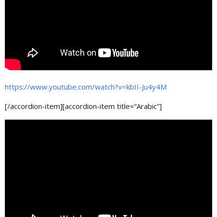
https://www.youtube.com/watch?v=kbII-Ju4y4M
[/accordion-item][accordion-item title=”Arabic”]