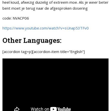
heel koud, afwezig duizelig of extreem moe. Als je weer beter
bent moet je terug naar de afgesproken dosering
code: NVACP06
https://www.youtube.com/watch?v=sUnap53TFv0
Other Languages:
[accordion tag=p][accordion-item title=”English”]