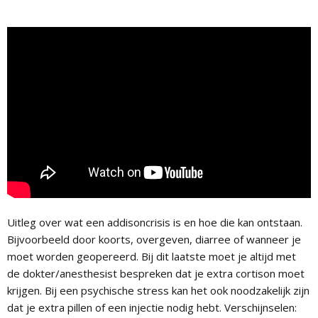
Uitleg over wat een addisoncrisis is en hoe die kan ontstaan.
Bijvoorbeeld door koorts, overgeven, diarree of wanneer je
moet worden geopereerd. Bij dit laatste moet je altijd met
de dokter/anesthesist bespreken dat je extra cortison moet
krijgen. Bij een psychische stress kan het ook noodzakelijk zijn
dat je extra pillen of een injectie nodig hebt. Verschijnselen: