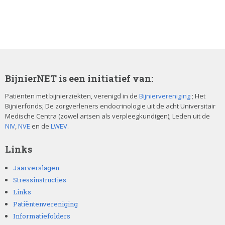
BijnierNET is een initiatief van:
Patiënten met bijnierziekten, verenigd in de
Bijniervereniging
; Het
Bijnierfonds; De zorgverleners endocrinologie uit de acht Universitair
Medische Centra (zowel artsen als verpleegkundigen); Leden uit de
NIV
,
NVE
en de
LWEV
.
Links
Jaarverslagen
Stressinstructies
Links
Patiëntenvereniging
Informatiefolders