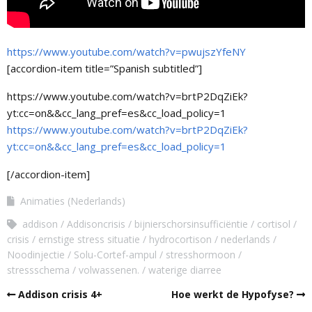
https://www.youtube.com/watch?v=pwujszYfeNY
[accordion-item title=”Spanish subtitled”]
https://www.youtube.com/watch?v=brtP2DqZiEk?
yt:cc=on&&cc_lang_pref=es&cc_load_policy=1
https://www.youtube.com/watch?v=brtP2DqZiEk?
yt:cc=on&&cc_lang_pref=es&cc_load_policy=1
[/accordion-item]
Animaties (Nederlands)
addison
Addisoncrisis
bijnierschorsinsufficiëntie
cortisol
crisis
ernstige stress situatie
hydrocortison
nederlands
Noodinjectie
Solu-Cortef-ampul
stresshormoon
stressschema
volwassenen.
waterige diarree
Addison crisis 4+
Hoe werkt de Hypofyse?