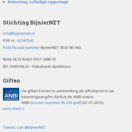
Nulmeting, volledige rapportage
Stichting BijnierNET
info@bijniernet.nl
KVK nr.:
62347543
RSIN fiscaal nummer
BijnierNET: 8547 80 440
IBAN:
NL72 RABO 0301 1898 70
BIC: RABONL2U - Rabobank Apeldoorn
Giften
Uw giften komen in aanmerking als aftrekpost in uw
belastingaangifte dankzij de ANBI status.
ANBI
Dossier nummer 95.333 (pdf)
(01-01-2015).
Lees meer »
Tweets van @BijnierNET