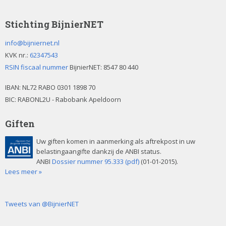
Stichting BijnierNET
info@bijniernet.nl
KVK nr.:
62347543
RSIN fiscaal nummer
BijnierNET: 8547 80 440
IBAN:
NL72 RABO 0301 1898 70
BIC: RABONL2U - Rabobank Apeldoorn
Giften
Uw giften komen in aanmerking als aftrekpost in uw
belastingaangifte dankzij de ANBI status.
ANBI
Dossier nummer 95.333 (pdf)
(01-01-2015).
Lees meer »
Tweets van @BijnierNET