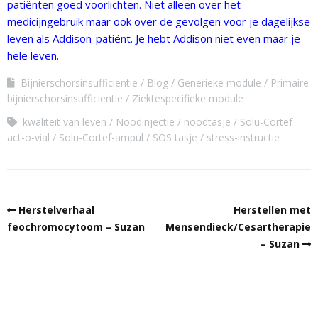
patiënten goed voorlichten. Niet alleen over het
medicijngebruik maar ook over de gevolgen voor je dagelijkse
leven als Addison-patiënt. Je hebt Addison niet even maar je
hele leven.
Bijnierschorsinsufficientie
Blog
Generieke module
Primaire
bijnierschorsinsufficiëntie
Ziektespecifieke module
kwaliteit van leven
Noodinjectie
noodtasje
Solu-Cortef
act-o-vial
Solu-Cortef-ampul
SOS tasje
stress-instructie
Herstelverhaal
Herstellen met
feochromocytoom – Suzan
Mensendieck/Cesartherapie
– Suzan