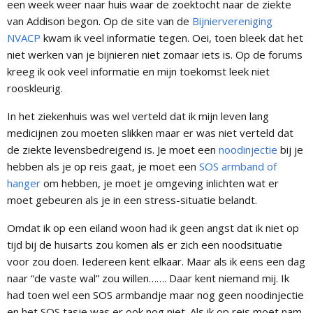
een week weer naar huis waar de zoektocht naar de ziekte
van Addison begon. Op de site van de
Bijniervereniging
NVACP
kwam ik veel informatie tegen. Oei, toen bleek dat het
niet werken van je bijnieren niet zomaar iets is. Op de forums
kreeg ik ook veel informatie en mijn toekomst leek niet
rooskleurig.
In het ziekenhuis was wel verteld dat ik mijn leven lang
medicijnen zou moeten slikken maar er was niet verteld dat
de ziekte levensbedreigend is. Je moet een
noodinjectie
bij je
hebben als je op reis gaat, je moet een
SOS armband of
hanger
om hebben, je moet je omgeving inlichten wat er
moet gebeuren als je in een stress-situatie belandt.
Omdat ik op een eiland woon had ik geen angst dat ik niet op
tijd bij de huisarts zou komen als er zich een noodsituatie
voor zou doen. Iedereen kent elkaar. Maar als ik eens een dag
naar “de vaste wal” zou willen……. Daar kent niemand mij. Ik
had toen wel een SOS armbandje maar nog geen noodinjectie
en het SOS tasje was er ook nog niet. Als ik op reis moet nam