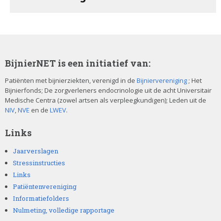
BijnierNET is een initiatief van:
Patiënten met bijnierziekten, verenigd in de
Bijniervereniging
; Het
Bijnierfonds; De zorgverleners endocrinologie uit de acht Universitair
Medische Centra (zowel artsen als verpleegkundigen); Leden uit de
NIV
,
NVE
en de
LWEV
.
Links
Jaarverslagen
Stressinstructies
Links
Patiëntenvereniging
Informatiefolders
Nulmeting, volledige rapportage