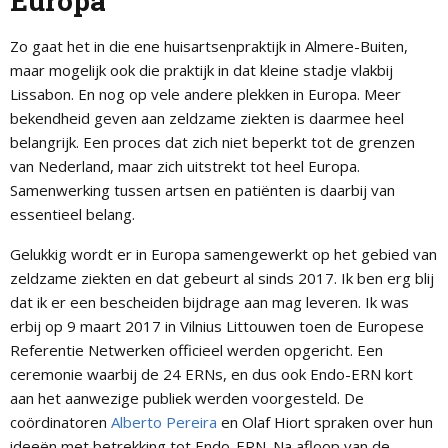
Europa
Zo gaat het in die ene huisartsenpraktijk in Almere-Buiten,
maar mogelijk ook die praktijk in dat kleine stadje vlakbij
Lissabon. En nog op vele andere plekken in Europa. Meer
bekendheid geven aan zeldzame ziekten is daarmee heel
belangrijk. Een proces dat zich niet beperkt tot de grenzen
van Nederland, maar zich uitstrekt tot heel Europa.
Samenwerking tussen artsen en patiënten is daarbij van
essentieel belang.
Gelukkig wordt er in Europa samengewerkt op het gebied van
zeldzame ziekten en dat gebeurt al sinds 2017. Ik ben erg blij
dat ik er een bescheiden bijdrage aan mag leveren. Ik was
erbij op 9 maart 2017 in Vilnius Littouwen toen de Europese
Referentie Netwerken officieel werden opgericht. Een
ceremonie waarbij de 24 ERNs, en dus ook Endo-ERN kort
aan het aanwezige publiek werden voorgesteld. De
coördinatoren
Alberto Pereira
en Olaf Hiort spraken over hun
ideeën met betrekking tot Endo-ERN. Na afloop van de