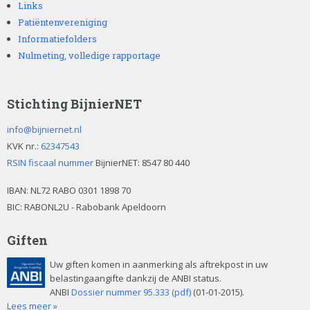
Links
Patiëntenvereniging
Informatiefolders
Nulmeting, volledige rapportage
Stichting BijnierNET
info@bijniernet.nl
KVK nr.:
62347543
RSIN fiscaal nummer
BijnierNET: 8547 80 440
IBAN:
NL72 RABO 0301 1898 70
BIC: RABONL2U - Rabobank Apeldoorn
Giften
Uw giften komen in aanmerking als aftrekpost in uw
belastingaangifte dankzij de ANBI status.
ANBI
Dossier nummer 95.333 (pdf)
(01-01-2015).
Lees meer »