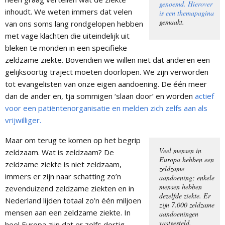
genoemd. Hierover
inhoudt. We weten immers dat velen
is een themapagina
gemaakt.
van ons soms lang rondgelopen hebben
met vage klachten die uiteindelijk uit
bleken te monden in een specifieke
zeldzame ziekte. Bovendien we willen niet dat anderen een
gelijksoortig traject moeten doorlopen. We zijn verworden
tot evangelisten van onze eigen aandoening. De één meer
dan de ander en, tja sommigen ‘slaan door’ en worden
actief
voor een patiëntenorganisatie en melden zich zelfs aan als
vrijwilliger.
Maar om terug te komen op het begrip
Veel mensen in
zeldzaam. Wat is zeldzaam? De
Europa hebben een
zeldzame ziekte is niet zeldzaam,
zeldzame
immers er zijn naar schatting zo’n
aandoening; enkele
mensen hebben
zevenduizend zeldzame ziekten en in
dezelfde ziekte. Er
Nederland lijden totaal zo’n één miljoen
zijn 7.000 zeldzame
mensen aan een zeldzame ziekte. In
aandoeningen
vastgesteld.
heel Europa zijn dat er zelfs dertig