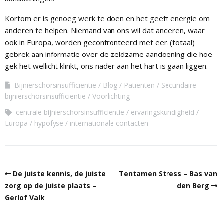
Kortom er is genoeg werk te doen en het geeft energie om
anderen te helpen. Niemand van ons wil dat anderen, waar
ook in Europa, worden geconfronteerd met een (totaal)
gebrek aan informatie over de zeldzame aandoening die hoe
gek het wellicht klinkt, ons nader aan het hart is gaan liggen.
Bijnierschorsinsufficientie
Blog
Patiënten
Secundaire
bijnierschorsinsufficiëntie
Voorlichting
centrale bijnierschorsinsufficiëntie
ervaringskundigheid
Europa
hypofyse
internationale contacten
De juiste kennis, de juiste
Tentamen Stress – Bas van
zorg op de juiste plaats –
den Berg
Gerlof Valk