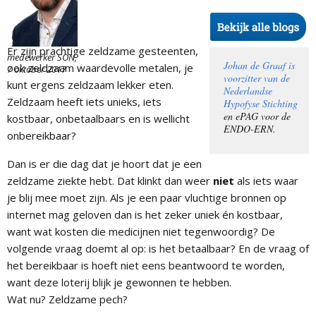
Er zijn prachtige zeldzame gesteenten,
medewerker SON,
Johan de Graaf is
ook zeldzaam waardevolle metalen, je
7 oktober 2017
voorzitter van de
kunt ergens zeldzaam lekker eten.
Nederlandse
Zeldzaam heeft iets unieks, iets
Hypofyse Stichting
en ePAG voor de
kostbaar, onbetaalbaars en is wellicht
ENDO-ERN.
onbereikbaar?
Dan is er die dag dat je hoort dat je een
zeldzame ziekte hebt. Dat klinkt dan weer
niet
als iets waar
je blij mee moet zijn. Als je een paar vluchtige bronnen op
internet mag geloven dan is het zeker uniek én kostbaar,
want wat kosten die medicijnen niet tegenwoordig? De
volgende vraag doemt al op: is het betaalbaar? En de vraag of
het bereikbaar is hoeft niet eens beantwoord te worden,
want deze loterij blijk je gewonnen te hebben.
Wat nu? Zeldzame pech?