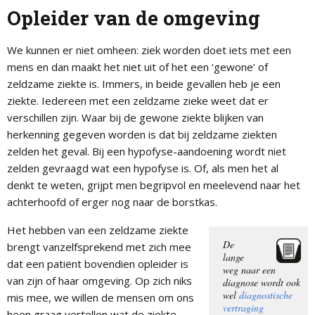
Opleider van de omgeving
We kunnen er niet omheen: ziek worden doet iets met een
mens en dan maakt het niet uit of het een ‘gewone’ of
zeldzame ziekte is. Immers, in beide gevallen heb je een
ziekte. Iedereen met een zeldzame zieke weet dat er
verschillen zijn. Waar bij de gewone ziekte blijken van
herkenning gegeven worden is dat bij zeldzame ziekten
zelden het geval. Bij een hypofyse-aandoening wordt niet
zelden gevraagd wat een hypofyse is. Of, als men het al
denkt te weten, grijpt men begripvol en meelevend naar het
achterhoofd of erger nog naar de borstkas.
Het hebben van een zeldzame ziekte
De
brengt vanzelfsprekend met zich mee
lange
dat een patiënt bovendien opleider is
weg naar een
van zijn of haar omgeving. Op zich niks
diagnose wordt ook
wel
diagnostische
mis mee, we willen de mensen om ons
vertraging
heen graag vertellen wat de ziekte