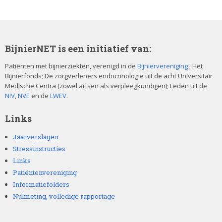
BijnierNET is een initiatief van:
Patiënten met bijnierziekten, verenigd in de
Bijniervereniging
; Het
Bijnierfonds; De zorgverleners endocrinologie uit de acht Universitair
Medische Centra (zowel artsen als verpleegkundigen); Leden uit de
NIV
,
NVE
en de
LWEV
.
Links
Jaarverslagen
Stressinstructies
Links
Patiëntenvereniging
Informatiefolders
Nulmeting, volledige rapportage