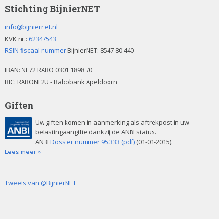
Stichting BijnierNET
info@bijniernet.nl
KVK nr.:
62347543
RSIN fiscaal nummer
BijnierNET: 8547 80 440
IBAN:
NL72 RABO 0301 1898 70
BIC: RABONL2U - Rabobank Apeldoorn
Giften
Uw giften komen in aanmerking als aftrekpost in uw
belastingaangifte dankzij de ANBI status.
ANBI
Dossier nummer 95.333 (pdf)
(01-01-2015).
Lees meer »
Tweets van @BijnierNET