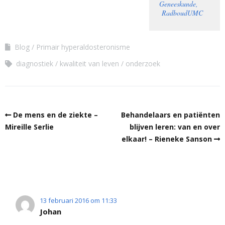
Geneeskunde,
RadboudUMC
Blog
Primair hyperaldosteronisme
diagnostiek
kwaliteit van leven
onderzoek
De mens en de ziekte –
Behandelaars en patiënten
Mireille Serlie
blijven leren: van en over
elkaar! – Rieneke Sanson
13 februari 2016 om 11:33
Johan