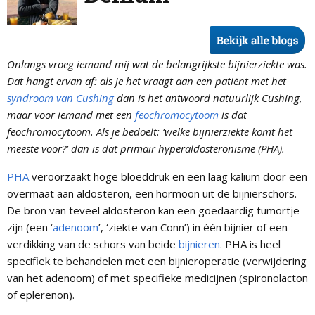
Onlangs vroeg iemand mij wat de belangrijkste bijnierziekte was.
Dat hangt ervan af: als je het vraagt aan een patiënt met het
syndroom van Cushing
dan is het antwoord natuurlijk Cushing,
maar voor iemand met een
feochromocytoom
is dat
feochromocytoom. Als je bedoelt: ‘welke bijnierziekte komt het
meeste voor?’ dan is dat primair hyperaldosteronisme (PHA).
PHA
veroorzaakt hoge bloeddruk en een laag kalium door een
overmaat aan aldosteron, een hormoon uit de bijnierschors.
De bron van teveel aldosteron kan een goedaardig tumortje
zijn (een ‘
adenoom
’, ‘ziekte van Conn’) in één bijnier of een
verdikking van de schors van beide
bijnieren
. PHA is heel
specifiek te behandelen met een bijnieroperatie (verwijdering
van het adenoom) of met specifieke medicijnen (spironolacton
of eplerenon).