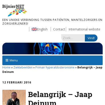
EEN UNIEKE VERBINDING TUSSEN PATIËNTEN, MANTELZORGERS EN
ZORGVERLENERS!
English
Contact
International website
Menu
Home
»
Ziektebeelden
»
Primair hyperaldosteronisme
»
Belangrijk – Jaap
Deinum
12 FEBRUARI 2016
Belangrijk – Jaap
Deinum