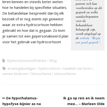
leren kennen en steeds beter weten
patient zich kan
hoe te handelen bij specifieke situaties.
voorbereiden op dit
gesprek en welke
De behandelaar bespreekt dan bij elk
aandachtspunten
bezoek of er nog
events
zijn geweest
voor de
waar ze extra hydrocortison hebben
behandelaar
belangrijk zijn,
gebruikt en hoe dat is gegaan. Zo kom
wordt uitgelegd op
je samen tot een gepersonaliseerd plan
de
website “Begin
voor het gebruik van hydrocortison!
een goed gesprek”
.
Bijnierschorsinsufficientie
Blog
ervaringskundigen
hydrocortison
kwaliteit van leven
samen beslissen
Stresschema
stressschema
De hypothalamus-
Ik ga op reis en ik neem
hypofyse-bijnier as na
mee… – Marleen Olde