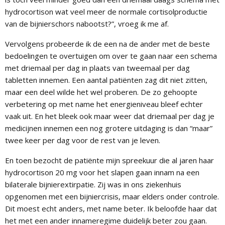
hydrocortison wat veel meer de normale cortisolproductie
van de bijnierschors nabootst?”, vroeg ik me af.
Vervolgens probeerde ik de een na de ander met de beste
bedoelingen te overtuigen om over te gaan naar een schema
met driemaal per dag in plaats van tweemaal per dag
tabletten innemen. Een aantal patiënten zag dit niet zitten,
maar een deel wilde het wel proberen. De zo gehoopte
verbetering op met name het energieniveau bleef echter
vaak uit. En het bleek ook maar weer dat driemaal per dag je
medicijnen innemen een nog grotere uitdaging is dan “maar”
twee keer per dag voor de rest van je leven.
En toen bezocht de patiënte mijn spreekuur die al jaren haar
hydrocortison 20 mg voor het slapen gaan innam na een
bilaterale bijnierextirpatie. Zij was in ons ziekenhuis
opgenomen met een bijniercrisis, maar elders onder controle.
Dit moest echt anders, met name beter. Ik beloofde haar dat
het met een ander innameregime duidelijk beter zou gaan.