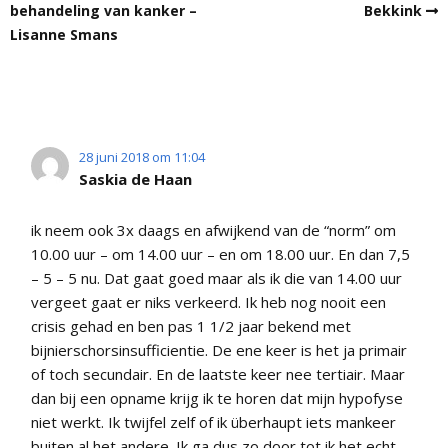
behandeling van kanker –
Bekkink
Lisanne Smans
28 juni 2018 om 11:04
Saskia de Haan
ik neem ook 3x daags en afwijkend van de “norm” om
10.00 uur – om 14.00 uur – en om 18.00 uur. En dan 7,5
– 5 – 5 nu. Dat gaat goed maar als ik die van 14.00 uur
vergeet gaat er niks verkeerd. Ik heb nog nooit een
crisis gehad en ben pas 1 1/2 jaar bekend met
bijnierschorsinsufficientie. De ene keer is het ja primair
of toch secundair. En de laatste keer nee tertiair. Maar
dan bij een opname krijg ik te horen dat mijn hypofyse
niet werkt. Ik twijfel zelf of ik überhaupt iets mankeer
buiten al het andere. Ik ga dus zo door tot ik het echt