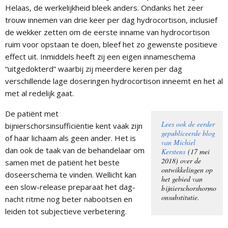
Helaas, de werkelijkheid bleek anders. Ondanks het zeer
trouw innemen van drie keer per dag hydrocortison, inclusief
de wekker zetten om de eerste inname van hydrocortison
ruim voor opstaan te doen, bleef het zo gewenste positieve
effect uit. Inmiddels heeft zij een eigen innameschema
“uitgedokterd” waarbij zij meerdere keren per dag
verschillende lage doseringen hydrocortison inneemt en het al
met al redelijk gaat.
De patiënt met
Lees ook de eerder
bijnierschorsinsufficiëntie kent vaak zijn
gepubliceerde blog
of haar lichaam als geen ander. Het is
van Michiel
dan ook de taak van de behandelaar om
Kerstens
(17 mei
2018) over de
samen met de patiënt het beste
ontwikkelingen op
doseerschema te vinden. Wellicht kan
het gebied van
een slow-release preparaat het dag-
bijnierschorshormo
onsubstitutie.
nacht ritme nog beter nabootsen en
leiden tot subjectieve verbetering.