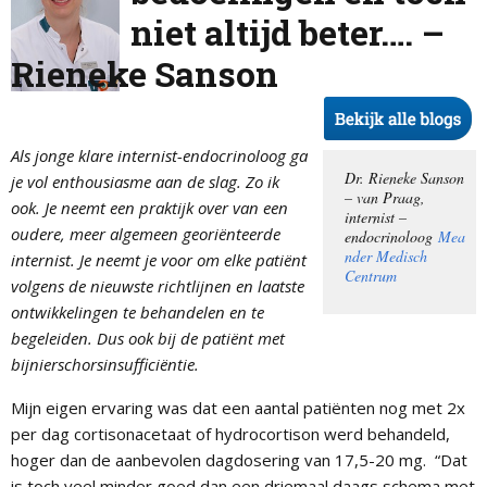
niet altijd beter…. –
Rieneke Sanson
Als jonge klare internist-endocrinoloog ga
Dr. Rieneke Sanson
je vol enthousiasme aan de slag. Zo ik
– van Praag,
ook. Je neemt een praktijk over van een
internist –
oudere, meer algemeen georiënteerde
endocrinoloog
Mea
nder Medisch
internist. Je neemt je voor om elke patiënt
Centrum
volgens de nieuwste richtlijnen en laatste
ontwikkelingen te behandelen en te
begeleiden. Dus ook bij de patiënt met
bijnierschorsinsufficiëntie.
Mijn eigen ervaring was dat een aantal patiënten nog met 2x
per dag cortisonacetaat of hydrocortison werd behandeld,
hoger dan de aanbevolen dagdosering van 17,5-20 mg. “Dat
is toch veel minder goed dan een driemaal daags schema met