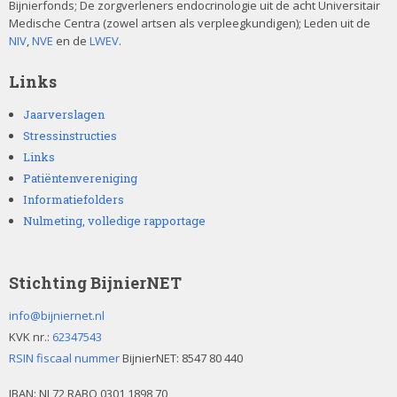
Bijnierfonds; De zorgverleners endocrinologie uit de acht Universitair
Medische Centra (zowel artsen als verpleegkundigen); Leden uit de
NIV
,
NVE
en de
LWEV
.
Links
Jaarverslagen
Stressinstructies
Links
Patiëntenvereniging
Informatiefolders
Nulmeting, volledige rapportage
Stichting BijnierNET
info@bijniernet.nl
KVK nr.:
62347543
RSIN fiscaal nummer
BijnierNET: 8547 80 440
IBAN:
NL72 RABO 0301 1898 70