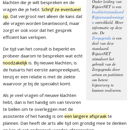
Onder leiding van
klachten die je wilt bespreken en de
BijnierNET is een
vragen die je hebt.
Schrijf ze eventueel
kwaliteitsstandaard
op.
Dat vergroot niet alleen de kans dat
Bijnieraandoeninge
n
ontwikkeld. Meer
alle vragen worden beantwoord, maar
informatie op deze
zorgt er ook voor dat het gesprek
site. De
efficiënt kan verlopen.
Zorgagenda
is een
deel van deze
standaard.
De tijd van het consult is beperkt en
BijnierNET
probeer daarom te bespreken wat echt
stimuleert het
noodzakelijk
is. Bij nieuwe klachten, is
gebruik van de
Zorgagenda door
de huisarts het eerste aanspreekpunt,
artsen en patiënten
tenzij er een relatie is met de ziekte
om betere
waarvoor je bij de specialist komt.
bijnierzorg te
kunnen realiseren.
Als je veel vragen of nieuwe klachten
hebt, dan is het handig om van tevoren
te bellen om te overleggen met de
assistente of het handig is om
een langere afspraak
te
plannen. Dan heeft de arts alle tijd om grondig mee te denken