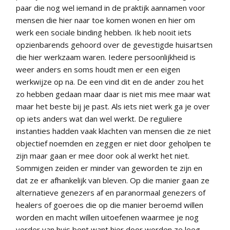
paar die nog wel iemand in de praktijk aannamen voor
mensen die hier naar toe komen wonen en hier om
werk een sociale binding hebben. Ik heb nooit iets
opzienbarends gehoord over de gevestigde huisartsen
die hier werkzaam waren. Iedere persoonlijkheid is
weer anders en soms houdt men er een eigen
werkwijze op na. De een vind dit en de ander zou het
zo hebben gedaan maar daar is niet mis mee maar wat
maar het beste bij je past. Als iets niet werk ga je over
op iets anders wat dan wel werkt. De reguliere
instanties hadden vaak klachten van mensen die ze niet
objectief noemden en zeggen er niet door geholpen te
zijn maar gaan er mee door ook al werkt het niet.
Sommigen zeiden er minder van geworden te zijn en
dat ze er afhankelijk van bleven. Op die manier gaan ze
alternatieve genezers af en paranormaal genezers of
healers of goeroes die op die manier beroemd willen
worden en macht willen uitoefenen waarmee je nog
verder van huis bent want hier door worden ze leeg