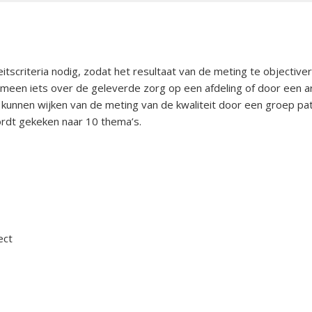
tsstandaard
andoeningen
u’s
itscriteria nodig, zodat het resultaat van de meting te objectiver
tructies ter
meen iets over de geleverde zorg op een afdeling of door een ar
ing van een
kunnen wijken van de meting van de kwaliteit door een groep patië
sis
ordt gekeken naar 10 thema’s.
s
andoeningen
ect