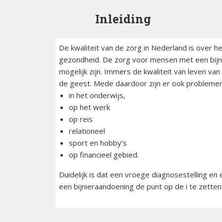
ciën­­tie
bijniersch
ntie
Inleiding
Animatie
Syndroom van Cushing
Secundai
Bijnier a
bijniersch
De kwaliteit van de zorg in Nederland is over 
Adrenogenitaal
ntie
gezondheid. De zorg voor mensen met een bijnie
syndroom (AGS)
Blog
mogelijk zijn. Immers de kwaliteit van leven v
Steroïd g
de geest. Mede daardoor zijn er ook problemen
Primair
bijniersch
Dossier
hyperaldosteronisme
in het onderwijs,
ntie
op het werk
Ervaring
op reis
Feochromocytoom
Immuunth
bijnier
relationeel
Factshee
sport en hobby’s
Bijnierschorscarcinoom
ziek zijn
op financieel gebied.
Infografi
Duidelijk is dat een vroege diagnosestelling en
een bijnieraandoening de punt op de i te zetten
Informat