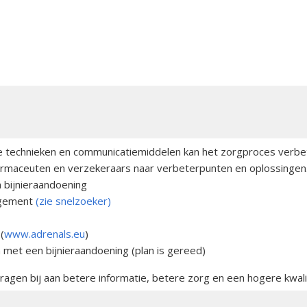
che technieken en communicatiemiddelen kan het zorgproces verbe
armaceuten en verzekeraars naar verbeterpunten en oplossingen.
n bijnieraandoening
agement
(zie snelzoeker)
(
www.adrenals.eu
)
et een bijnieraandoening (plan is gereed)
gen bij aan betere informatie, betere zorg en een hogere kwalit