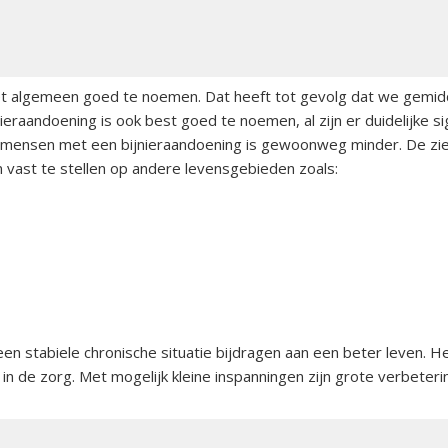
orsinsufficië
s
English
re
pp
Bestuursleden
orsinsufficië
het algemeen goed te noemen. Dat heeft tot gevolg dat we gemidde
raandoening is ook best goed te noemen, al zijn er duidelijke si
Fondsen en sponsoren
an mensen met een bijnieraandoening is gewoonweg minder. De zie
eïnduceerde
 vast te stellen op andere levensgebieden zoals:
orsinsufficië
Jaarverslagen
sverhalen
Veelgestelde vragen
erapie en de
ts Arbeid en
cs
 een stabiele chronische situatie bijdragen aan een beter leven. 
 in de zorg. Met mogelijk kleine inspanningen zijn grote verbete
iebrochure