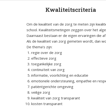
Kwalitei
Bijniera
Kwaliteitscriteria
Mini-doc
Om de kwaliteit van de zorg te meten zijn kwalite
Stressins
school. Kwaliteitsmetingen zeggen over het alge
voorkom
Daarnaast bestaan er de eigen ervaringen die af 
bijniercri
Als de kwaliteit van zorg gemeten wordt, dan w
De thema’s zijn:
Thesauru
Bijniera
regie over de zorg
effectieve zorg
toegankelijke zorg
continuïteit van zorg
informatie, voorlichting en educatie
emotionele ondersteuning, empathie en resp
patiëntgerichte omgeving
veilige zorg
kwaliteit van zorg transparant
kosten transparant