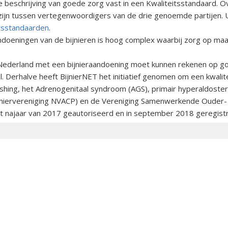
ze beschrijving van goede zorg vast in een Kwaliteitsstandaard. 
ijn tussen vertegenwoordigers van de drie genoemde partijen. U
itsstandaarden
.
doeningen van de bijnieren is hoog complex waarbij zorg op maa
n Nederland met een bijnieraandoening moet kunnen rekenen op go
ol. Derhalve heeft BijnierNET het initiatief genomen om een kwali
 Cushing, het Adrenogenitaal syndroom (AGS), primair hyperaldos
jniervereniging NVACP) en de Vereniging Samenwerkende Ouder- 
et najaar van 2017 geautoriseerd en in september 2018 geregistr