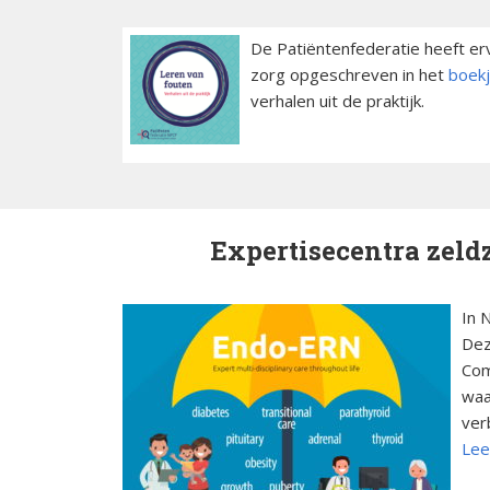
De Patiëntenfederatie heeft er
zorg opgeschreven in het
boek
verhalen uit de praktijk.
Expertisecentra zel
In 
Dez
Com
waa
ver
Lee