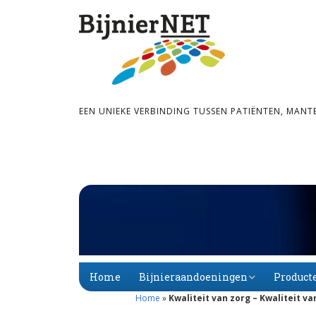
EEN UNIEKE VERBINDING TUSSEN PATIËNTEN, MANT
Home
Bijnieraandoeningen
Product
Home
»
Kwaliteit van zorg – Kwaliteit v
Bijnier­schors­­insuf­­fi­
Primaire
Alfabet