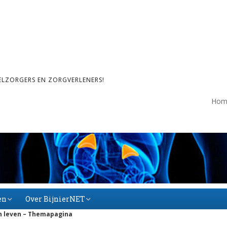
ELZORGERS EN ZORGVERLENERS!
Hom
en
Over BijnierNET
an leven – Themapagina
Over BijnierNET