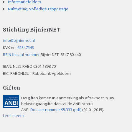
Informatiefolders
Nulmeting, volledige rapportage
Stichting BijnierNET
info@bijniernet.nl
KVK nr.:
62347543
RSIN fiscaal nummer
BijnierNET: 8547 80 440
IBAN:
NL72 RABO 0301 1898 70
BIC: RABONL2U - Rabobank Apeldoorn
Giften
Uw giften komen in aanmerking als aftrekpost in uw
belastingaangifte dankzij de ANBI status.
ANBI
Dossier nummer 95.333 (pdf)
(01-01-2015).
Lees meer »