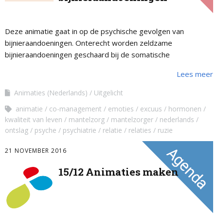
Deze animatie gaat in op de psychische gevolgen van
bijnieraandoeningen. Onterecht worden zeldzame
bijnieraandoeningen geschaard bij de somatische
aandoeningen terwijl voor vele patiënten ook psychische
Lees meer
gevolgen zijn vast te stellen. …
Animaties (Nederlands)
Uitgelicht
animatie
co-management
emoties
excuus
hormonen
kwaliteit van leven
mantelzorg
mantelzorger
nederlands
ontslag
psyche
psychiatrie
relatie
relaties
ruzie
21 NOVEMBER 2016
15/12 Animaties maken