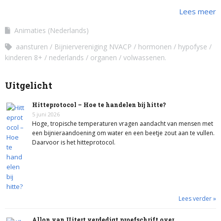
de bijnier en de schildklier. De hypofyse stuurt …
Lees meer
Animaties (Nederlands)
aansturen
Bijniervereniging NVACP
hormonen
hypofyse
kinderen 8+
nederlands
organen
volwassenen.
Uitgelicht
Hitteprotocol – Hoe te handelen bij hitte?
5 juni 2026
Hoge, tropische temperaturen vragen aandacht van mensen met
een bijnieraandoening om water en een beetje zout aan te vullen.
Daarvoor is het hitteprotocol.
Lees verder »
Allon van Uitert verdedigt proefschrift over