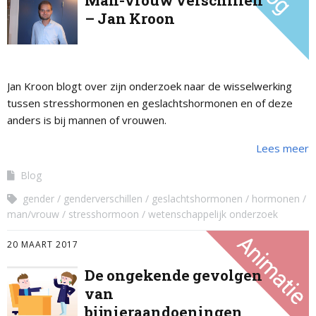
Man-vrouw verschillen
– Jan Kroon
Jan Kroon blogt over zijn onderzoek naar de wisselwerking
tussen stresshormonen en geslachtshormonen en of deze
anders is bij mannen of vrouwen.
Lees meer
Blog
gender
genderverschillen
geslachtshormonen
hormonen
man/vrouw
stresshormoon
wetenschappelijk onderzoek
20 MAART 2017
De ongekende gevolgen
van
bijnieraandoeningen