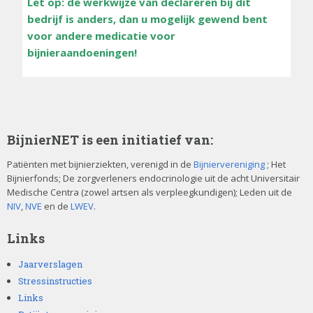
Let op: de werkwijze van declareren bij dit
bedrijf is anders, dan u mogelijk gewend bent
voor andere medicatie voor
bijnieraandoeningen!
BijnierNET is een initiatief van:
Patiënten met bijnierziekten, verenigd in de
Bijniervereniging
; Het
Bijnierfonds; De zorgverleners endocrinologie uit de acht Universitair
Medische Centra (zowel artsen als verpleegkundigen); Leden uit de
NIV
,
NVE
en de
LWEV
.
Links
Jaarverslagen
Stressinstructies
Links