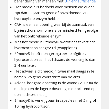
behandeling van mensen met
Bijnierinsufficiëntie
.
Het medicijn is bedoeld voor mensen die ouder
zijn dan 12 jaar én geen of onvoldoende 21-
hydroxylase enzym hebben.
CAH is een aandoening waarbij de aanmaak van
bijnierschorshormonen is verminderd ten gevolge
van het ontbrekende enzym.
Met het medicijn Efmody® wordt het tekort aan
hydrocortison aangevuld (=suppletie).
Efmody® heeft een gereguleerde afgifte van
hydrocortison aan het lichaam; de werking is dan
3-4 uur later.
Het advies is dit medicijn twee maal daags in te
nemen, volgens voorschrift van de arts.
Advies: hoogste dosering in de avond (2 uur na de
maaltijd) en de lagere dosering in de ochtend op
een nuchtere maag.
Efmody® is verkrijgbaar in capsules met 5 mg of
10 mg hydrocortison.