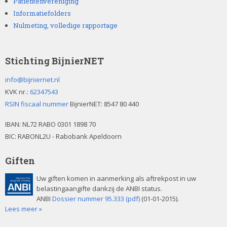
Patiëntenvereniging
Informatiefolders
Nulmeting, volledige rapportage
Stichting BijnierNET
info@bijniernet.nl
KVK nr.:
62347543
RSIN fiscaal nummer
BijnierNET: 8547 80 440
IBAN:
NL72 RABO 0301 1898 70
BIC: RABONL2U - Rabobank Apeldoorn
Giften
Uw giften komen in aanmerking als aftrekpost in uw
belastingaangifte dankzij de ANBI status.
ANBI
Dossier nummer 95.333 (pdf)
(01-01-2015).
Lees meer »