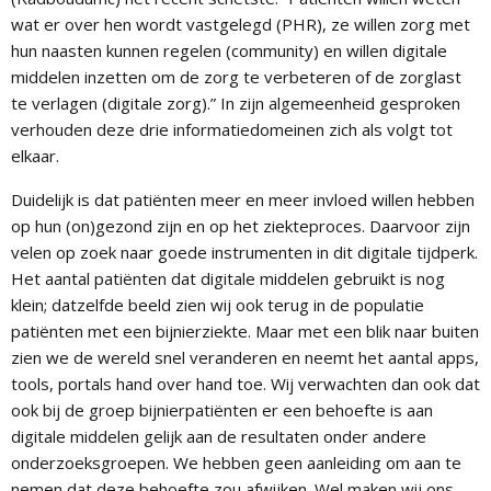
wat er over hen wordt vastgelegd (PHR), ze willen zorg met
hun naasten kunnen regelen (community) en willen digitale
middelen inzetten om de zorg te verbeteren of de zorglast
te verlagen (digitale zorg).” In zijn algemeenheid gesproken
verhouden deze drie informatiedomeinen zich als volgt tot
elkaar.
Duidelijk is dat patiënten meer en meer invloed willen hebben
op hun (on)gezond zijn en op het ziekteproces. Daarvoor zijn
velen op zoek naar goede instrumenten in dit digitale tijdperk.
Het aantal patiënten dat digitale middelen gebruikt is nog
klein; datzelfde beeld zien wij ook terug in de populatie
patiënten met een bijnierziekte. Maar met een blik naar buiten
zien we de wereld snel veranderen en neemt het aantal apps,
tools, portals hand over hand toe. Wij verwachten dan ook dat
ook bij de groep bijnierpatiënten er een behoefte is aan
digitale middelen gelijk aan de resultaten onder andere
onderzoeksgroepen. We hebben geen aanleiding om aan te
nemen dat deze behoefte zou afwijken. Wel maken wij ons