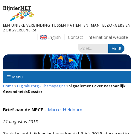
EEN UNIEKE VERBINDING TUSSEN PATIËNTEN, MANTELZORGERS EN
ZORGVERLENERS!
English
Contact
International website
Menu
Home
»
Digitale zorg – Themapagina
»
Signalement over Persoonlijk
GezondheidsDossier
Brief aan de NPCF –
Marcel Heldoorn
21 augustus 2015
Zoals beloofd tijdens het overleg d.d. 8 juli 2015 sturen wij je