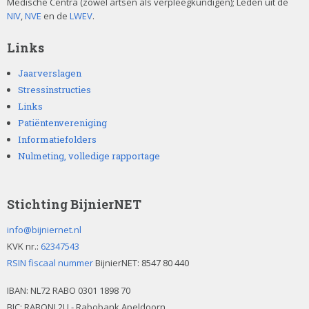
Medische Centra (zowel artsen als verpleegkundigen); Leden uit de
NIV
,
NVE
en de
LWEV
.
Links
Jaarverslagen
Stressinstructies
Links
Patiëntenvereniging
Informatiefolders
Nulmeting, volledige rapportage
Stichting BijnierNET
info@bijniernet.nl
KVK nr.:
62347543
RSIN fiscaal nummer
BijnierNET: 8547 80 440
IBAN:
NL72 RABO 0301 1898 70
BIC: RABONL2U - Rabobank Apeldoorn