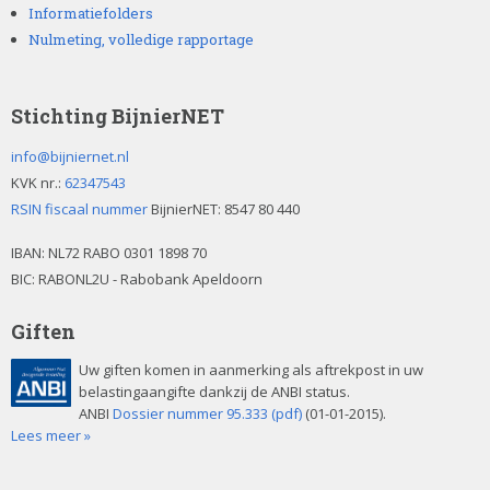
Informatiefolders
Nulmeting, volledige rapportage
Stichting BijnierNET
info@bijniernet.nl
KVK nr.:
62347543
RSIN fiscaal nummer
BijnierNET: 8547 80 440
IBAN:
NL72 RABO 0301 1898 70
BIC: RABONL2U - Rabobank Apeldoorn
Giften
Uw giften komen in aanmerking als aftrekpost in uw
belastingaangifte dankzij de ANBI status.
ANBI
Dossier nummer 95.333 (pdf)
(01-01-2015).
Lees meer »