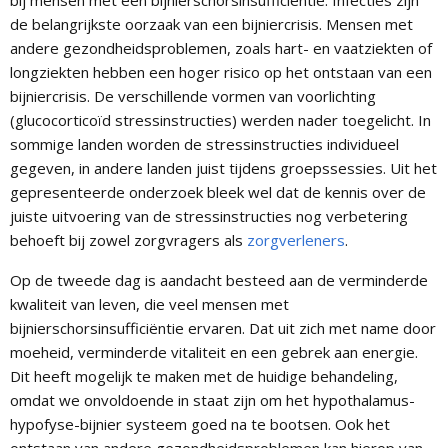
bij mensen met een bijnierschorsinsufficiëntie. Infecties zijn
de belangrijkste oorzaak van een bijniercrisis. Mensen met
andere gezondheidsproblemen, zoals hart- en vaatziekten of
longziekten hebben een hoger risico op het ontstaan van een
bijniercrisis. De verschillende vormen van voorlichting
(glucocorticoïd stressinstructies) werden nader toegelicht. In
sommige landen worden de stressinstructies individueel
gegeven, in andere landen juist tijdens groepssessies. Uit het
gepresenteerde onderzoek bleek wel dat de kennis over de
juiste uitvoering van de stressinstructies nog verbetering
behoeft bij zowel zorgvragers als
zorgverleners
.
Op de tweede dag is aandacht besteed aan de verminderde
kwaliteit van leven, die veel mensen met
bijnierschorsinsufficiëntie ervaren. Dat uit zich met name door
moeheid, verminderde vitaliteit en een gebrek aan energie.
Dit heeft mogelijk te maken met de huidige behandeling,
omdat we onvoldoende in staat zijn om het hypothalamus-
hypofyse-bijnier systeem goed na te bootsen. Ook het