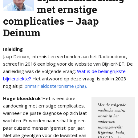
met ernstige
complicaties – Jaap
Deinum
Inleiding
Jaap Deinum, internist en verbonden aan het Radboudumc,
schreef in 2016 een blog voor de website van BijnierNET. De
aanleiding was de volgende vraag:
Wat is de belangrijkste
bijnierziekte?
Het antwoord op deze vraag is ook in 2023
nog altijd:
primair aldosteronisme (pha).
Hoge bloeddruk
“Het is een dure
Met de volgende
aandoening met ernstige complicaties,
medische centra
wanneer de juiste diagnose op zich laat
wordt in het
wachten. Er worden naar schatting een
onderzoek
samengewerkt:
paar duizend mensen ‘gemist’ per jaar.
Rijnstate, Isala,
Met alle gevolgen voor de kwaliteit van
UMC Utrecht en