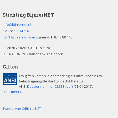
Stichting BijnierNET
info@bijniernet.nl
KVK nr.:
62347543
RSIN fiscaal nummer
BijnierNET: 8547 80 440
IBAN:
NL72 RABO 0301 1898 70
BIC: RABONL2U - Rabobank Apeldoorn
Giften
Uw giften komen in aanmerking als aftrekpost in uw
belastingaangifte dankzij de ANBI status.
ANBI
Dossier nummer 95.333 (pdf)
(01-01-2015).
Lees meer »
Tweets van @BijnierNET