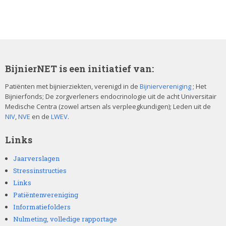
BijnierNET is een initiatief van:
Patiënten met bijnierziekten, verenigd in de
Bijniervereniging
; Het
Bijnierfonds; De zorgverleners endocrinologie uit de acht Universitair
Medische Centra (zowel artsen als verpleegkundigen); Leden uit de
NIV
,
NVE
en de
LWEV
.
Links
Jaarverslagen
Stressinstructies
Links
Patiëntenvereniging
Informatiefolders
Nulmeting, volledige rapportage